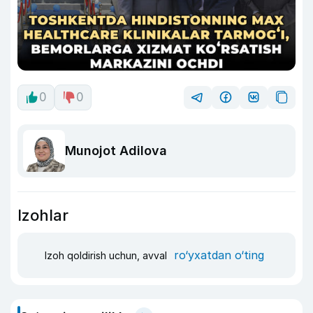
0
0
Munojot Adilova
Izohlar
ro‘yxatdan o‘ting
Izoh qoldirish uchun, avval