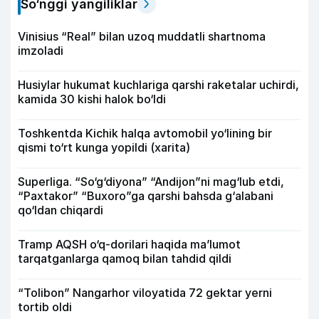
So‘nggi yangiliklar
Vinisius “Real” bilan uzoq muddatli shartnoma
imzoladi
Husiylar hukumat kuchlariga qarshi raketalar uchirdi,
kamida 30 kishi halok bo‘ldi
Toshkentda Kichik halqa avtomobil yo‘lining bir
qismi to‘rt kunga yopildi (xarita)
Superliga. “So‘g‘diyona” “Andijon”ni mag‘lub etdi,
“Paxtakor” “Buxoro”ga qarshi bahsda g‘alabani
qo‘ldan chiqardi
Tramp AQSH o‘q-dorilari haqida ma’lumot
tarqatganlarga qamoq bilan tahdid qildi
“Tolibon” Nangarhor viloyatida 72 gektar yerni
tortib oldi