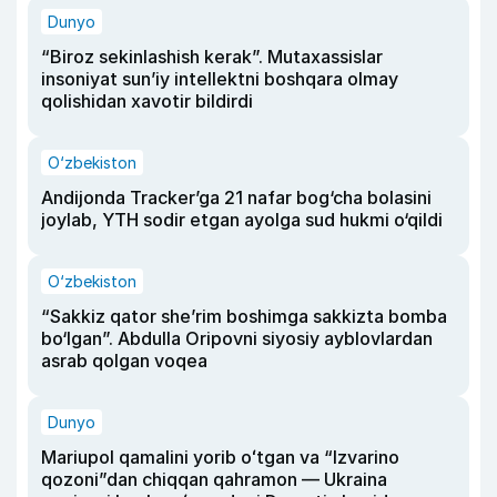
Dunyo
“Biroz sekinlashish kerak”. Mutaxassislar
insoniyat sun’iy intellektni boshqara olmay
qolishidan xavotir bildirdi
O‘zbekiston
Andijonda Tracker’ga 21 nafar bog‘cha bolasini
joylab, YTH sodir etgan ayolga sud hukmi o‘qildi
O‘zbekiston
“Sakkiz qator she’rim boshimga sakkizta bomba
bo‘lgan”. Abdulla Oripovni siyosiy ayblovlardan
asrab qolgan voqea
Dunyo
Mariupol qamalini yorib oʻtgan va “Izvarino
qozoni”dan chiqqan qahramon — Ukraina