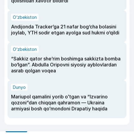
qolishidan xavotir bildirdi
O‘zbekiston
Andijonda Tracker’ga 21 nafar bog‘cha bolasini
joylab, YTH sodir etgan ayolga sud hukmi o‘qildi
O‘zbekiston
“Sakkiz qator she’rim boshimga sakkizta bomba
bo‘lgan”. Abdulla Oripovni siyosiy ayblovlardan
asrab qolgan voqea
Dunyo
Mariupol qamalini yorib oʻtgan va “Izvarino
qozoni”dan chiqqan qahramon — Ukraina
armiyasi bosh qoʻmondoni Drapatiy haqida