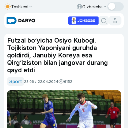
Toshkent
O‘zbekcha
Futzal bo‘yicha Osiyo Kubogi.
Tojikiston Yaponiyani guruhda
qoldirdi, Janubiy Koreya esa
Qirg‘iziston bilan jangovar durang
qayd etdi
Sport
23:06 / 22.04.2024
6152