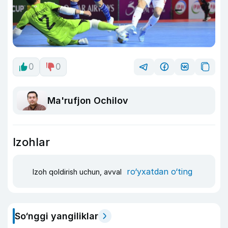
0
0
Ma'rufjon Ochilov
Izohlar
ro‘yxatdan o‘ting
Izoh qoldirish uchun, avval
So‘nggi yangiliklar