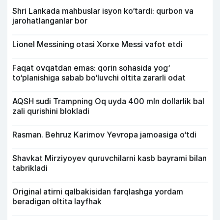
Shri Lankada mahbuslar isyon ko‘tardi: qurbon va
jarohatlanganlar bor
Lionel Messining otasi Xorxe Messi vafot etdi
Faqat ovqatdan emas: qorin sohasida yog‘
to‘planishiga sabab bo‘luvchi oltita zararli odat
AQSH sudi Trampning Oq uyda 400 mln dollarlik bal
zali qurishini blokladi
Rasman. Behruz Karimov Yevropa jamoasiga o‘tdi
Shavkat Mirziyoyev quruvchilarni kasb bayrami bilan
tabrikladi
Original atirni qalbakisidan farqlashga yordam
beradigan oltita layfhak