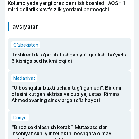
Kolumbiyada yangi prezident ish boshladi. AQSH 1
mlrd dollarlik xavfsizlik yordami bermoqchi
Tavsiyalar
O‘zbekiston
Toshkentda o‘pirilib tushgan yo‘l qurilishi bo‘yicha
6 kishiga sud hukmi o‘qildi
Madaniyat
“U boshqalar baxti uchun tug‘ilgan edi”. Bir umr
otasini kutgan aktrisa va dublyaj ustasi Rimma
Ahmedovaning sinovlarga to‘la hayoti
Dunyo
“Biroz sekinlashish kerak”. Mutaxassislar
insoniyat sun’iy intellektni boshqara olmay