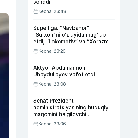
so‘radi
Kecha, 23:48
Superliga. “Navbahor”
“Surxon”ni o‘z uyida mag‘lub
etdi, “Lokomotiv” va “Xorazm”
uyda g‘alaba qozondi
Kecha, 23:26
Aktyor Abdu­mannon
Ubaydullayev vafot etdi
Kecha, 23:08
Senat Prezident
administratsiyasining huquqiy
maqomini belgilovchi
konstitutsiyaviy qonunni
Kecha, 23:06
ma’qulladi