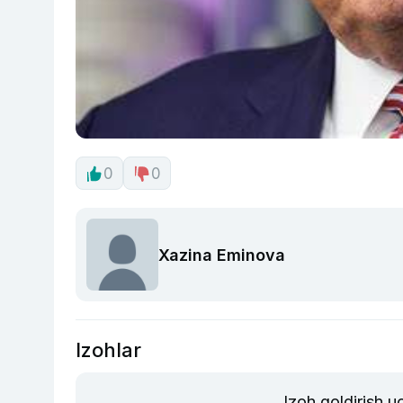
0
0
Xazina Eminova
Izohlar
Izoh qoldirish 