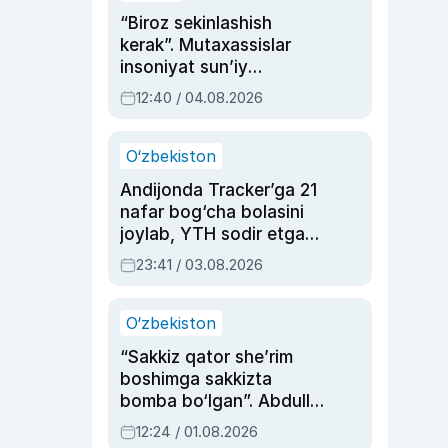
“Biroz sekinlashish
kerak”. Mutaxassislar
insoniyat sun’iy
intellektni boshqara
12:40 / 04.08.2026
olmay qolishidan xavotir
bildirdi
O‘zbekiston
Andijonda Tracker’ga 21
nafar bog‘cha bolasini
joylab, YTH sodir etgan
ayolga sud hukmi o‘qildi
23:41 / 03.08.2026
O‘zbekiston
“Sakkiz qator she’rim
boshimga sakkizta
bomba bo‘lgan”. Abdulla
Oripovni siyosiy
12:24 / 01.08.2026
ayblovlardan asrab