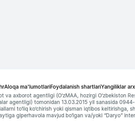
hr
Aloqa ma'lumotlari
Foydalanish shartlari
Yangiliklar arx
t va axborot agentligi (O‘zMAA, hozirgi O‘zbekiston Res
ar agentligi) tomonidan 13.03.2015 yil sanasida 0944
allarni to‘liq ko‘chirish yoki qisman iqtibos keltirishga, 
ytiga giperhavola mavjud bo‘lgan va/yoki “Daryo” intern