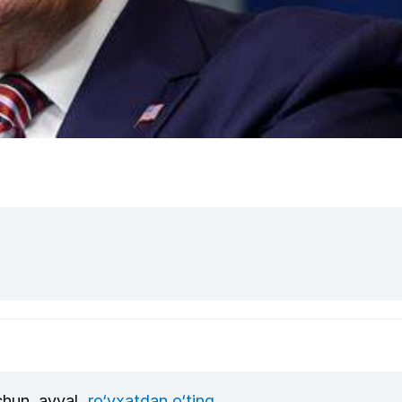
uchun, avval
ro‘yxatdan o‘ting