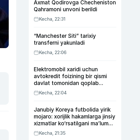
Axmat Qodirovga Checheniston
Qahramoni unvoni berildi
Kecha, 22:31
“Manchester Siti” tarixiy
transferni yakunladi
Kecha, 22:06
Elektromobil xaridi uchun
avtokredit foizining bir qismi
davlat tomonidan qoplab
berilishi mumkin
Kecha, 22:04
Janubiy Koreya futbolida yirik
mojaro: xorijlik hakamlarga jinsiy
xizmatlar ko‘rsatilgani ma’lum
qilindi
Kecha, 21:35