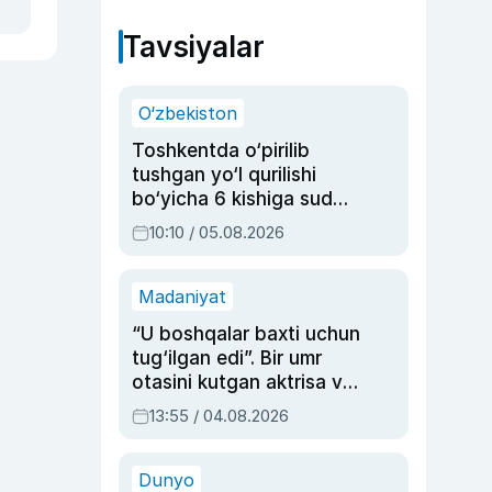
Tavsiyalar
O‘zbekiston
Toshkentda o‘pirilib
tushgan yo‘l qurilishi
bo‘yicha 6 kishiga sud
hukmi o‘qildi
10:10 / 05.08.2026
Madaniyat
“U boshqalar baxti uchun
tug‘ilgan edi”. Bir umr
otasini kutgan aktrisa va
dublyaj ustasi Rimma
13:55 / 04.08.2026
Ahmedovaning
sinovlarga to‘la hayoti
Dunyo