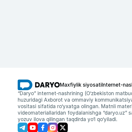
Maxfiylik siyosati
Internet-nas
“Daryo” internet-nashrining (O‘zbekiston matbuo
huzuridagi Axborot va ommaviy kommunikatsiyal
vositasi sifatida ro‘yxatga olingan. Matnli materi
videomateriallaridan foydalanishga “daryo.uz” sa
yozuv ilova qilingan taqdirda yo‘l qo‘yiladi.