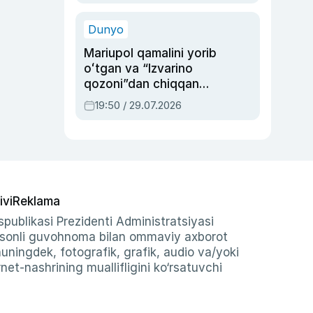
qolgan voqea
Dunyo
Mariupol qamalini yorib
oʻtgan va “Izvarino
qozoni”dan chiqqan
qahramon — Ukraina
19:50 / 29.07.2026
armiyasi bosh
qoʻmondoni Drapatiy
haqida
ivi
Reklama
publikasi Prezidenti Administratsiyasi
-sonli guvohnoma bilan ommaviy axborot
shuningdek, fotografik, grafik, audio va/yoki
et-nashrining muallifligini ko‘rsatuvchi