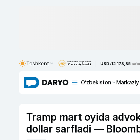
Toshkent
USD :
12 178,85
so'm
O‘zbekiston
Markaziy
Tramp mart oyida advoka
dollar sarfladi — Bloom