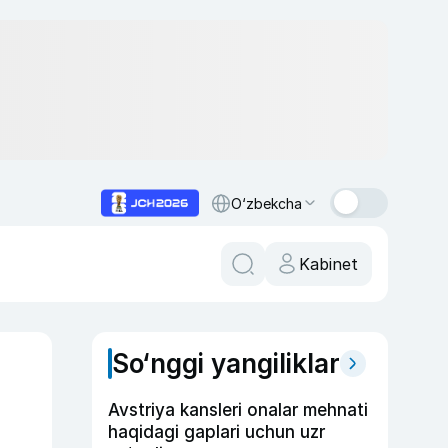
O‘zbekcha
Kabinet
So‘nggi yangiliklar
Avstriya kansleri onalar mehnati
haqidagi gaplari uchun uzr