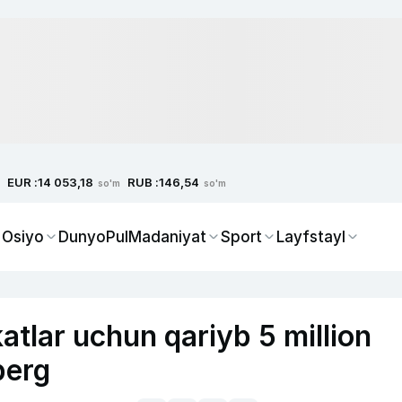
EUR :
RUB :
14 053,18
146,54
so'm
so'm
 Osiyo
Dunyo
Pul
Madaniyat
Sport
Layfstayl
tlar uchun qariyb 5 million
berg