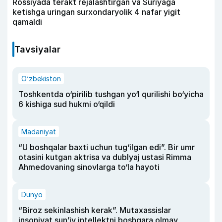
Rossiyada terakt rejalashtirgan va Suriyaga
ketishga uringan surxondaryolik 4 nafar yigit
qamaldi
Tavsiyalar
O‘zbekiston
Toshkentda o‘pirilib tushgan yo‘l qurilishi bo‘yicha
6 kishiga sud hukmi o‘qildi
Madaniyat
“U boshqalar baxti uchun tug‘ilgan edi”. Bir umr
otasini kutgan aktrisa va dublyaj ustasi Rimma
Ahmedovaning sinovlarga to‘la hayoti
Dunyo
“Biroz sekinlashish kerak”. Mutaxassislar
insoniyat sun’iy intellektni boshqara olmay