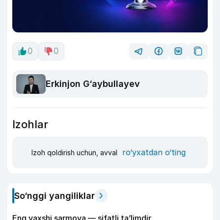
0
0
Erkinjon G‘aybullayev
Izohlar
ro‘yxatdan o‘ting
Izoh qoldirish uchun, avval
So‘nggi yangiliklar
Eng yaxshi sarmoya — sifatli ta’limdir