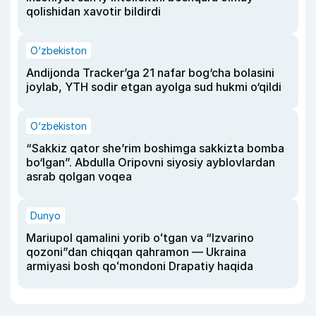
qolishidan xavotir bildirdi
O‘zbekiston
Andijonda Tracker’ga 21 nafar bog‘cha bolasini
joylab, YTH sodir etgan ayolga sud hukmi o‘qildi
O‘zbekiston
“Sakkiz qator she’rim boshimga sakkizta bomba
bo‘lgan”. Abdulla Oripovni siyosiy ayblovlardan
asrab qolgan voqea
Dunyo
Mariupol qamalini yorib oʻtgan va “Izvarino
qozoni”dan chiqqan qahramon — Ukraina
armiyasi bosh qoʻmondoni Drapatiy haqida