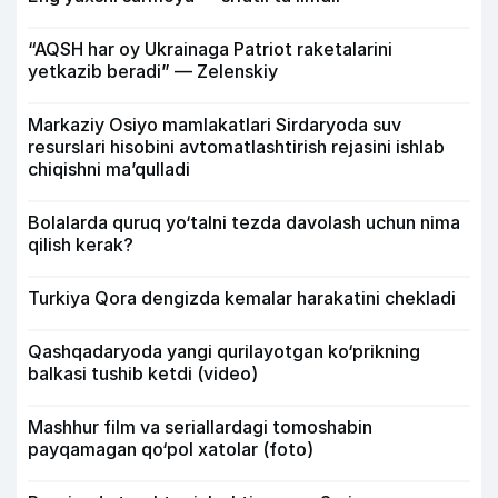
“AQSH har oy Ukrainaga Patriot raketalarini
yetkazib beradi” — Zelenskiy
Markaziy Osiyo mamlakatlari Sirdaryoda suv
resurslari hisobini avtomatlashtirish rejasini ishlab
chiqishni ma’qulladi
Bolalarda quruq yo‘talni tezda davolash uchun nima
qilish kerak?
Turkiya Qora dengizda kemalar harakatini chekladi
Qashqadaryoda yangi qurilayotgan ko‘prikning
balkasi tushib ketdi (video)
Mashhur film va seriallardagi tomoshabin
payqamagan qo‘pol xatolar (foto)