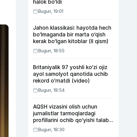
halok bo‘ldi
Bugun, 19:01
Jahon klassikasi: hayotda hech
bo‘lmaganda bir marta o‘qish
kerak bo‘lgan kitoblar (II qism)
Bugun, 18:55
Britaniyalik 97 yoshli ko‘zi ojiz
ayol samolyot qanotida uchib
rekord o‘rnatdi (video)
Bugun, 18:54
AQSH vizasini olish uchun
jurnalistlar tarmoqlardagi
profillarini ochib qo‘yishi talab
etilishi mumkin
Bugun, 18:30