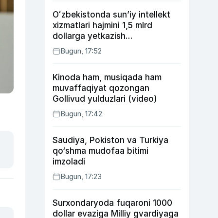
Oʻzbekistonda sunʼiy intellekt
xizmatlari hajmini 1,5 mlrd
dollarga yetkazish
rejalashtirilmoqda
Bugun, 17:52
Kinoda ham, musiqada ham
muvaffaqiyat qozongan
Gollivud yulduzlari (video)
Bugun, 17:42
Saudiya, Pokiston va Turkiya
qo‘shma mudofaa bitimi
imzoladi
Bugun, 17:23
Surxondaryoda fuqaroni 1000
dollar evaziga Milliy gvardiyaga