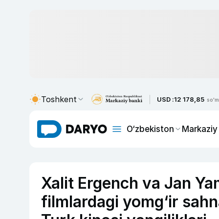
Toshkent
USD :
12 178,85
so'm
O‘zbekiston
Markaziy
Xalit Ergench va Jan Yam
filmlardagi yomg‘ir sahn