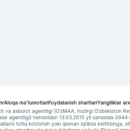
hr
Aloqa ma'lumotlari
Foydalanish shartlari
Yangiliklar arx
t va axborot agentligi (O‘zMAA, hozirgi O‘zbekiston Res
ar agentligi) tomonidan 13.03.2015 yil sanasida 0944
allarni to‘liq ko‘chirish yoki qisman iqtibos keltirishga, 