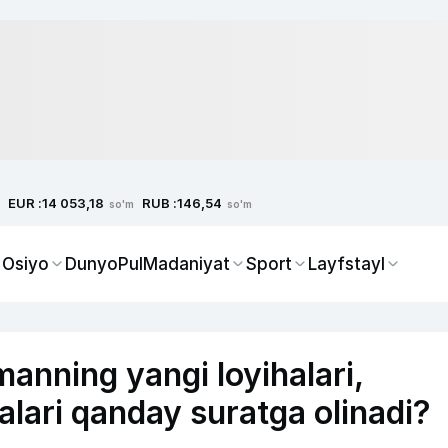
EUR :
RUB :
14 053,18
146,54
so'm
so'm
 Osiyo
Dunyo
Pul
Madaniyat
Sport
Layfstayl
anning yangi loyihalari,
alari qanday suratga olinadi?