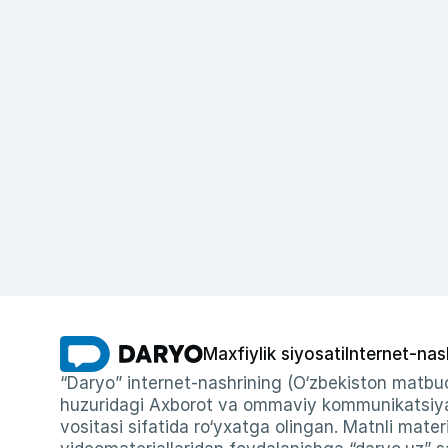
Maxfiylik siyosati
Internet-nas
“Daryo” internet-nashrining (O‘zbekiston matbuo
huzuridagi Axborot va ommaviy kommunikatsiyal
vositasi sifatida ro‘yxatga olingan. Matnli materi