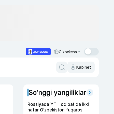
O‘zbekcha
Kabinet
So‘nggi yangiliklar
Rossiyada YTH oqibatida ikki
nafar O‘zbekiston fuqarosi