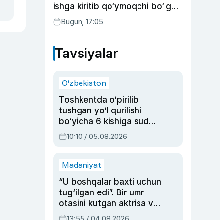
ishga kiritib qo‘ymoqchi bo‘lgan
shaxs ushlandi
Bugun, 17:05
Tavsiyalar
O‘zbekiston
Toshkentda o‘pirilib
tushgan yo‘l qurilishi
bo‘yicha 6 kishiga sud
hukmi o‘qildi
10:10 / 05.08.2026
Madaniyat
“U boshqalar baxti uchun
tug‘ilgan edi”. Bir umr
otasini kutgan aktrisa va
dublyaj ustasi Rimma
13:55 / 04.08.2026