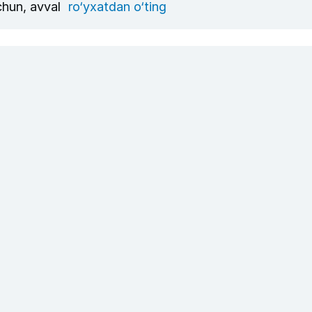
uchun, avval
ro‘yxatdan o‘ting