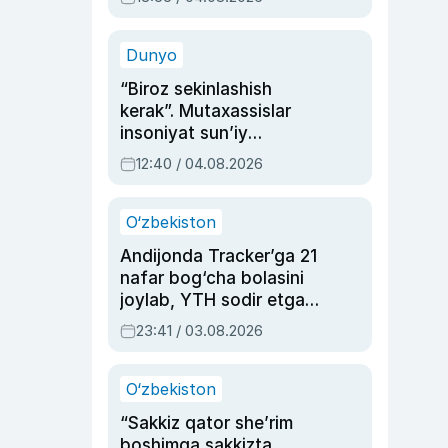
Ahmedovaning
sinovlarga to‘la hayoti
Dunyo
“Biroz sekinlashish
kerak”. Mutaxassislar
insoniyat sun’iy
intellektni boshqara
12:40 / 04.08.2026
olmay qolishidan xavotir
bildirdi
O‘zbekiston
Andijonda Tracker’ga 21
nafar bog‘cha bolasini
joylab, YTH sodir etgan
ayolga sud hukmi o‘qildi
23:41 / 03.08.2026
O‘zbekiston
“Sakkiz qator she’rim
boshimga sakkizta