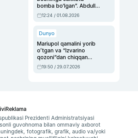
bomba bo‘lgan”. Abdulla
Oripovni siyosiy
12:24 / 01.08.2026
ayblovlardan asrab
qolgan voqea
Dunyo
Mariupol qamalini yorib
oʻtgan va “Izvarino
qozoni”dan chiqqan
qahramon — Ukraina
19:50 / 29.07.2026
armiyasi bosh
qoʻmondoni Drapatiy
haqida
ivi
Reklama
publikasi Prezidenti Administratsiyasi
-sonli guvohnoma bilan ommaviy axborot
shuningdek, fotografik, grafik, audio va/yoki