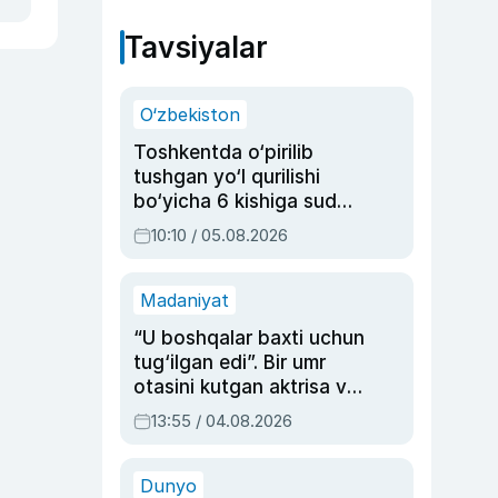
Tavsiyalar
O‘zbekiston
Toshkentda o‘pirilib
tushgan yo‘l qurilishi
bo‘yicha 6 kishiga sud
hukmi o‘qildi
10:10 / 05.08.2026
Madaniyat
“U boshqalar baxti uchun
tug‘ilgan edi”. Bir umr
otasini kutgan aktrisa va
dublyaj ustasi Rimma
13:55 / 04.08.2026
Ahmedovaning
sinovlarga to‘la hayoti
Dunyo