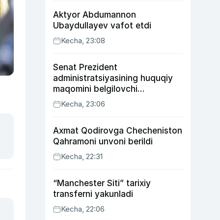
Aktyor Abdu­mannon
Ubaydullayev vafot etdi
Kecha, 23:08
Senat Prezident
administratsiyasining huquqiy
maqomini belgilovchi
konstitutsiyaviy qonunni
Kecha, 23:06
ma’qulladi
Axmat Qodirovga Checheniston
Qahramoni unvoni berildi
Kecha, 22:31
“Manchester Siti” tarixiy
transferni yakunladi
Kecha, 22:06