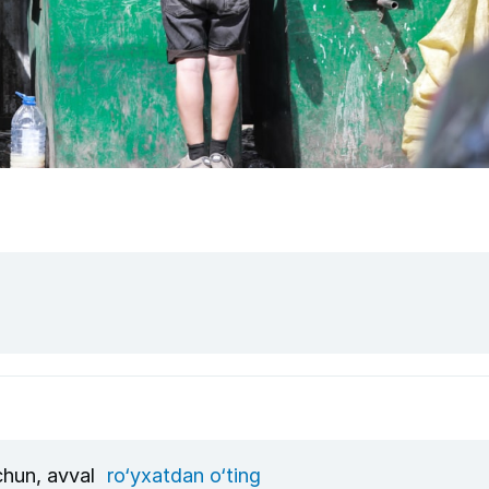
uchun, avval
ro‘yxatdan o‘ting