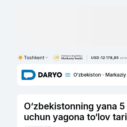
Toshkent
USD :
12 178,85
so'm
O‘zbekiston
Markaziy
O‘zbekistonning yana 5 
uchun yagona to‘lov tari