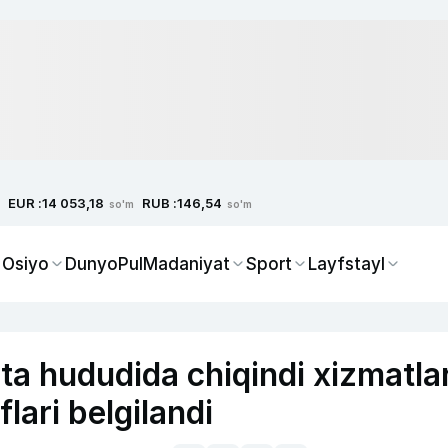
EUR :
RUB :
14 053,18
146,54
so'm
so'm
 Osiyo
Dunyo
Pul
Madaniyat
Sport
Layfstayl
ta hududida chiqindi xizmatlar
flari belgilandi