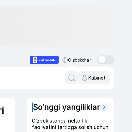
O‘zbekcha
Kabinet
So‘nggi yangiliklar
i
O‘zbekistonda rieltorlik
faoliyatini tartibga solish uchun