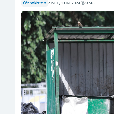
O‘zbekiston
23:40 / 18.04.2024
9746