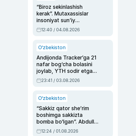
“Biroz sekinlashish
kerak”. Mutaxassislar
insoniyat sun’iy
intellektni boshqara
12:40 / 04.08.2026
olmay qolishidan xavotir
bildirdi
O‘zbekiston
Andijonda Tracker’ga 21
nafar bog‘cha bolasini
joylab, YTH sodir etgan
ayolga sud hukmi o‘qildi
23:41 / 03.08.2026
O‘zbekiston
“Sakkiz qator she’rim
boshimga sakkizta
bomba bo‘lgan”. Abdulla
Oripovni siyosiy
12:24 / 01.08.2026
ayblovlardan asrab