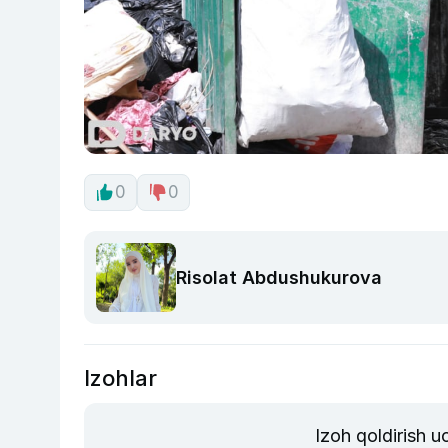
0
0
Risolat Abdushukurova
Izohlar
Izoh qoldirish 