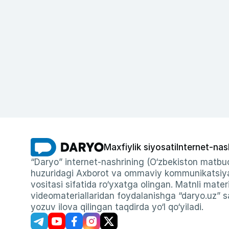
Maxfiylik siyosati
Internet-nas
“Daryo” internet-nashrining (O‘zbekiston matbuo
huzuridagi Axborot va ommaviy kommunikatsiyal
vositasi sifatida ro‘yxatga olingan. Matnli materi
videomateriallaridan foydalanishga “daryo.uz” sa
yozuv ilova qilingan taqdirda yo‘l qo‘yiladi.