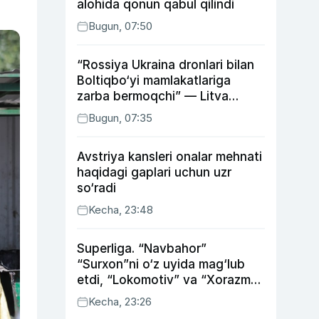
alohida qonun qabul qilindi
Bugun, 07:50
“Rossiya Ukraina dronlari bilan
Boltiqbo‘yi mamlakatlariga
zarba bermoqchi” — Litva
mudofaa vaziri
Bugun, 07:35
Avstriya kansleri onalar mehnati
haqidagi gaplari uchun uzr
so‘radi
Kecha, 23:48
Superliga. “Navbahor”
“Surxon”ni o‘z uyida mag‘lub
etdi, “Lokomotiv” va “Xorazm”
uyda g‘alaba qozondi
Kecha, 23:26