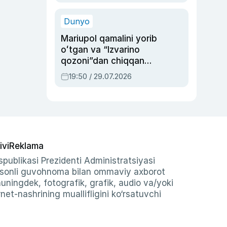
qolgan voqea
Dunyo
Mariupol qamalini yorib
oʻtgan va “Izvarino
qozoni”dan chiqqan
qahramon — Ukraina
19:50 / 29.07.2026
armiyasi bosh
qoʻmondoni Drapatiy
haqida
ivi
Reklama
publikasi Prezidenti Administratsiyasi
-sonli guvohnoma bilan ommaviy axborot
shuningdek, fotografik, grafik, audio va/yoki
et-nashrining muallifligini ko‘rsatuvchi