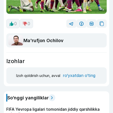
0
0
Ma'rufjon Ochilov
Izohlar
ro‘yxatdan o‘ting
Izoh qoldirish uchun, avval
So‘nggi yangiliklar
FIFA Yevropa ligalari tomonidan jiddiy qarshilikka