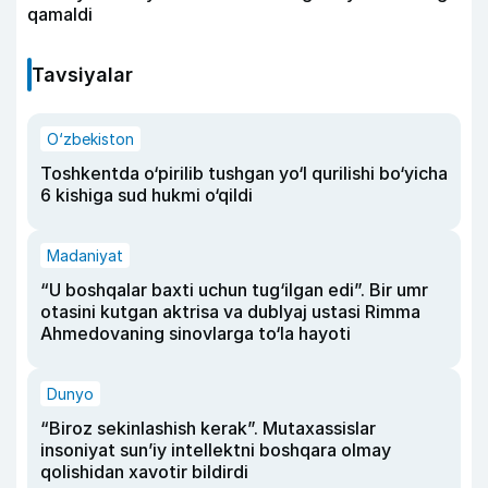
qamaldi
Tavsiyalar
O‘zbekiston
Toshkentda o‘pirilib tushgan yo‘l qurilishi bo‘yicha
6 kishiga sud hukmi o‘qildi
Madaniyat
“U boshqalar baxti uchun tug‘ilgan edi”. Bir umr
otasini kutgan aktrisa va dublyaj ustasi Rimma
Ahmedovaning sinovlarga to‘la hayoti
Dunyo
“Biroz sekinlashish kerak”. Mutaxassislar
insoniyat sun’iy intellektni boshqara olmay
qolishidan xavotir bildirdi