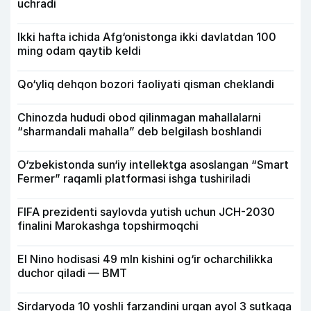
uchradi
Ikki hafta ichida Afg‘onistonga ikki davlatdan 100
ming odam qaytib keldi
Qo‘yliq dehqon bozori faoliyati qisman cheklandi
Chinozda hududi obod qilinmagan mahallalarni
“sharmandali mahalla” deb belgilash boshlandi
O‘zbekistonda sun‘iy intellektga asoslangan “Smart
Fermer” raqamli platformasi ishga tushiriladi
FIFA prezidenti saylovda yutish uchun JCH-2030
finalini Marokashga topshirmoqchi
El Nino hodisasi 49 mln kishini og‘ir ocharchilikka
duchor qiladi — BMT
Sirdaryoda 10 yoshli farzandini urgan ayol 3 sutkaga