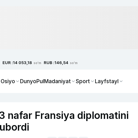
EUR :
RUB :
14 053,18
146,54
so'm
so'm
 Osiyo
Dunyo
Pul
Madaniyat
Sport
Layfstayl
 nafar Fransiya diplomatini
ubordi