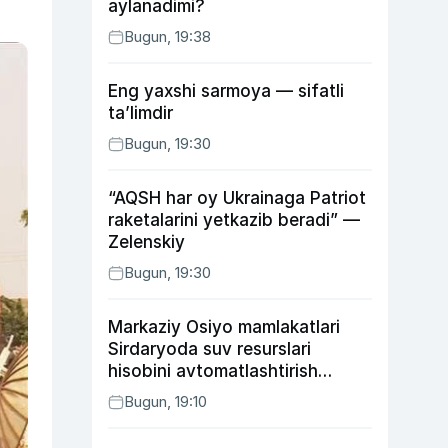
aylanadimi?
Bugun, 19:38
Eng yaxshi sarmoya — sifatli
ta’limdir
Bugun, 19:30
“AQSH har oy Ukrainaga Patriot
raketalarini yetkazib beradi” —
Zelenskiy
Bugun, 19:30
Markaziy Osiyo mamlakatlari
Sirdaryoda suv resurslari
hisobini avtomatlashtirish
rejasini ishlab chiqishni
Bugun, 19:10
ma’qulladi