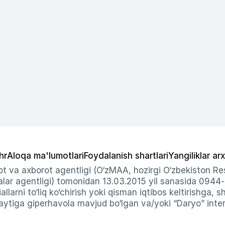
hr
Aloqa ma'lumotlari
Foydalanish shartlari
Yangiliklar arx
t va axborot agentligi (O‘zMAA, hozirgi O‘zbekiston Res
ar agentligi) tomonidan 13.03.2015 yil sanasida 0944
allarni to‘liq ko‘chirish yoki qisman iqtibos keltirishga, 
ytiga giperhavola mavjud bo‘lgan va/yoki “Daryo” intern