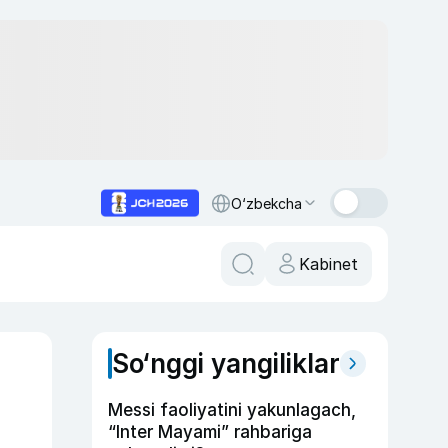
O‘zbekcha
Kabinet
So‘nggi yangiliklar
Messi faoliyatini yakunlagach,
“Inter Mayami” rahbariga