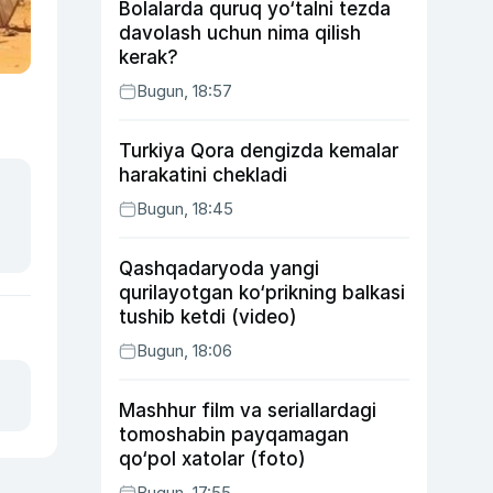
Bolalarda quruq yo‘talni tezda
davolash uchun nima qilish
kerak?
Bugun, 18:57
Turkiya Qora dengizda kemalar
harakatini chekladi
Bugun, 18:45
Qashqadaryoda yangi
qurilayotgan ko‘prikning balkasi
tushib ketdi (video)
Bugun, 18:06
Mashhur film va seriallardagi
tomoshabin payqamagan
qo‘pol xatolar (foto)
Bugun, 17:55