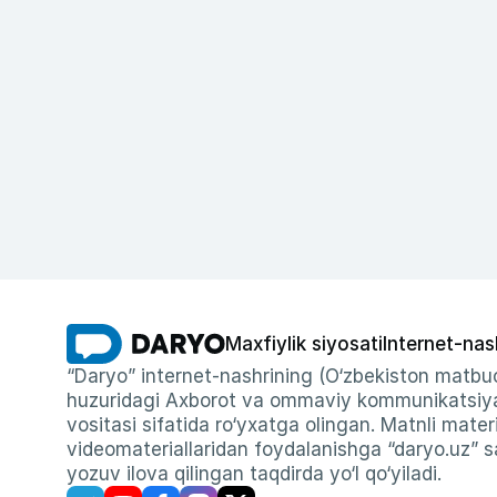
Maxfiylik siyosati
Internet-nas
“Daryo” internet-nashrining (O‘zbekiston matbuo
huzuridagi Axborot va ommaviy kommunikatsiyal
vositasi sifatida ro‘yxatga olingan. Matnli materi
videomateriallaridan foydalanishga “daryo.uz” sa
yozuv ilova qilingan taqdirda yo‘l qo‘yiladi.