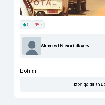
0
0
Shaxzod Nusratulloyev
Izohlar
Izoh qoldirish 