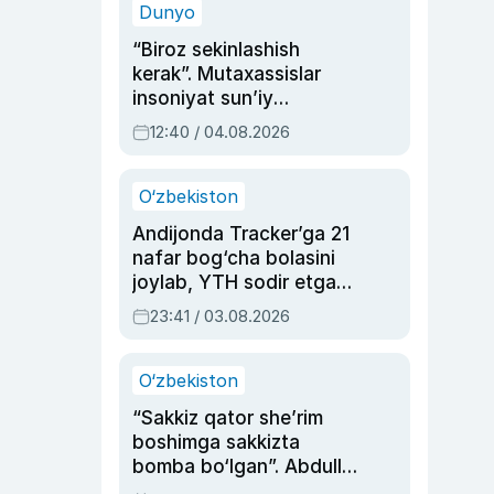
Dunyo
“Biroz sekinlashish
kerak”. Mutaxassislar
insoniyat sun’iy
intellektni boshqara
12:40 / 04.08.2026
olmay qolishidan xavotir
bildirdi
O‘zbekiston
Andijonda Tracker’ga 21
nafar bog‘cha bolasini
joylab, YTH sodir etgan
ayolga sud hukmi o‘qildi
23:41 / 03.08.2026
O‘zbekiston
“Sakkiz qator she’rim
boshimga sakkizta
bomba bo‘lgan”. Abdulla
Oripovni siyosiy