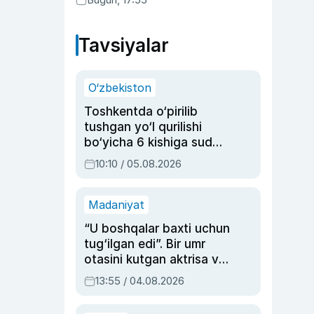
Tavsiyalar
O‘zbekiston
Toshkentda o‘pirilib
tushgan yo‘l qurilishi
bo‘yicha 6 kishiga sud
hukmi o‘qildi
10:10 / 05.08.2026
Madaniyat
“U boshqalar baxti uchun
tug‘ilgan edi”. Bir umr
otasini kutgan aktrisa va
dublyaj ustasi Rimma
13:55 / 04.08.2026
Ahmedovaning
sinovlarga to‘la hayoti