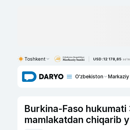
Toshkent
USD :
12 178,85
so'm
O‘zbekiston
Markaziy
Burkina-Faso hukumati 3
mamlakatdan chiqarib y