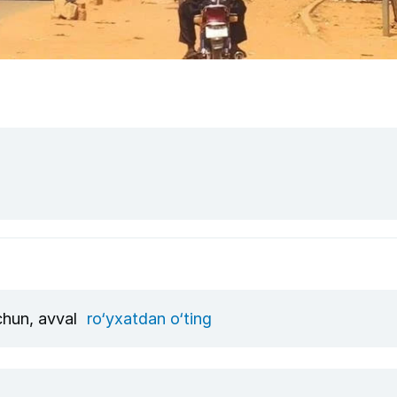
uchun, avval
ro‘yxatdan o‘ting