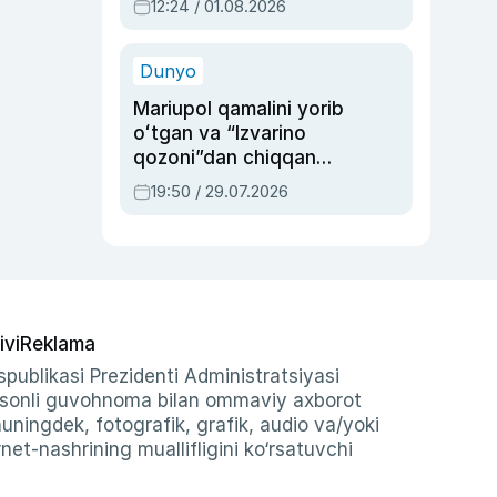
12:24 / 01.08.2026
ayblovlardan asrab
qolgan voqea
Dunyo
Mariupol qamalini yorib
oʻtgan va “Izvarino
qozoni”dan chiqqan
qahramon — Ukraina
19:50 / 29.07.2026
armiyasi bosh
qoʻmondoni Drapatiy
haqida
ivi
Reklama
publikasi Prezidenti Administratsiyasi
-sonli guvohnoma bilan ommaviy axborot
shuningdek, fotografik, grafik, audio va/yoki
et-nashrining muallifligini ko‘rsatuvchi