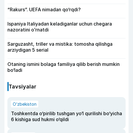
“Rakurs”. UEFA nimadan qo‘rqdi?
Ispaniya Italiyadan keladiganlar uchun chegara
nazoratini oʻrnatdi
Sarguzasht, triller va mistika: tomosha qilishga
arziydigan 5 serial
Otaning ismini bolaga familiya qilib berish mumkin
bo‘ladi
Tavsiyalar
O‘zbekiston
Toshkentda o‘pirilib tushgan yo‘l qurilishi bo‘yicha
6 kishiga sud hukmi o‘qildi