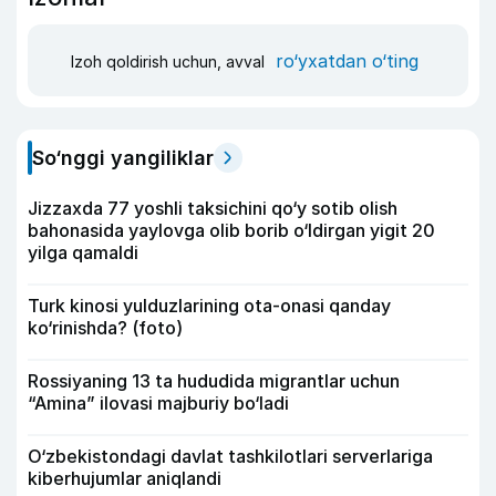
ro‘yxatdan o‘ting
Izoh qoldirish uchun, avval
So‘nggi yangiliklar
Jizzaxda 77 yoshli taksichini qo‘y sotib olish
bahonasida yaylovga olib borib o‘ldirgan yigit 20
yilga qamaldi
Turk kinosi yulduzlarining ota-onasi qanday
ko‘rinishda? (foto)
Rossiyaning 13 ta hududida migrantlar uchun
“Amina” ilovasi majburiy bo‘ladi
O‘zbekistondagi davlat tashkilotlari serverlariga
kiberhujumlar aniqlandi