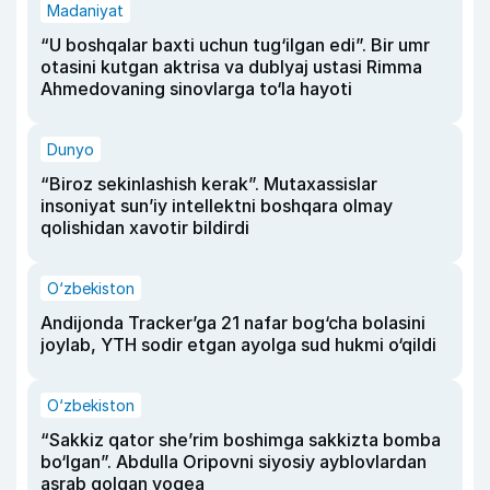
Madaniyat
“U boshqalar baxti uchun tug‘ilgan edi”. Bir umr
otasini kutgan aktrisa va dublyaj ustasi Rimma
Ahmedovaning sinovlarga to‘la hayoti
Dunyo
“Biroz sekinlashish kerak”. Mutaxassislar
insoniyat sun’iy intellektni boshqara olmay
qolishidan xavotir bildirdi
O‘zbekiston
Andijonda Tracker’ga 21 nafar bog‘cha bolasini
joylab, YTH sodir etgan ayolga sud hukmi o‘qildi
O‘zbekiston
“Sakkiz qator she’rim boshimga sakkizta bomba
bo‘lgan”. Abdulla Oripovni siyosiy ayblovlardan
asrab qolgan voqea