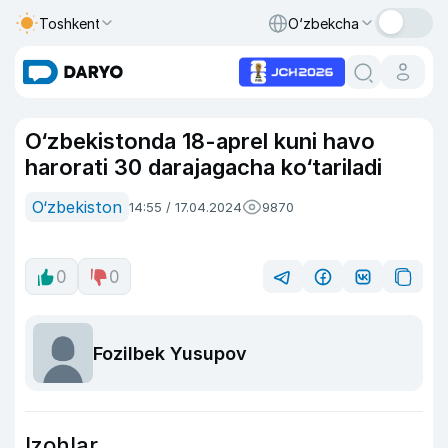
Toshkent
O‘zbekcha
O‘zbekistonda 18-aprel kuni havo
harorati 30 darajagacha ko‘tariladi
O‘zbekiston
14:55 / 17.04.2024
9870
0
0
Fozilbek Yusupov
Izohlar