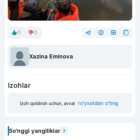
0
0
Xazina Eminova
Izohlar
ro‘yxatdan o‘ting
Izoh qoldirish uchun, avval
So‘nggi yangiliklar