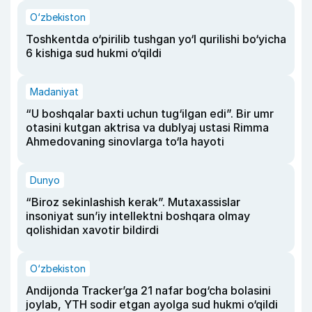
O‘zbekiston
Toshkentda o‘pirilib tushgan yo‘l qurilishi bo‘yicha
6 kishiga sud hukmi o‘qildi
Madaniyat
“U boshqalar baxti uchun tug‘ilgan edi”. Bir umr
otasini kutgan aktrisa va dublyaj ustasi Rimma
Ahmedovaning sinovlarga to‘la hayoti
Dunyo
“Biroz sekinlashish kerak”. Mutaxassislar
insoniyat sun’iy intellektni boshqara olmay
qolishidan xavotir bildirdi
O‘zbekiston
Andijonda Tracker’ga 21 nafar bog‘cha bolasini
joylab, YTH sodir etgan ayolga sud hukmi o‘qildi