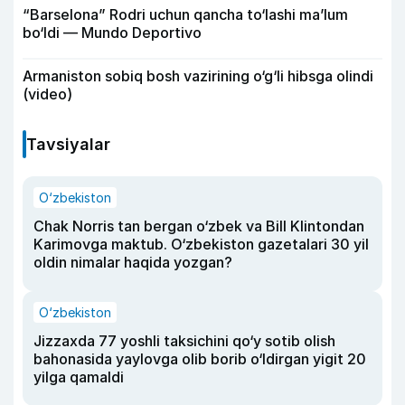
“Barselona” Rodri uchun qancha to‘lashi ma’lum
bo‘ldi — Mundo Deportivo
Armaniston sobiq bosh vazirining o‘g‘li hibsga olindi
(video)
Tavsiyalar
O‘zbekiston
Chak Norris tan bergan o‘zbek va Bill Klintondan
Karimovga maktub. O‘zbekiston gazetalari 30 yil
oldin nimalar haqida yozgan?
O‘zbekiston
Jizzaxda 77 yoshli taksichini qo‘y sotib olish
bahonasida yaylovga olib borib o‘ldirgan yigit 20
yilga qamaldi