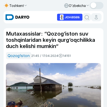
Toshkent
O‘zbekcha
Mutaxassislar: “Qozog‘iston suv
toshqinlaridan keyin qurg‘oqchilikka
duch kelishi mumkin”
Qozog‘iston
21:45 / 17.04.2024
14151