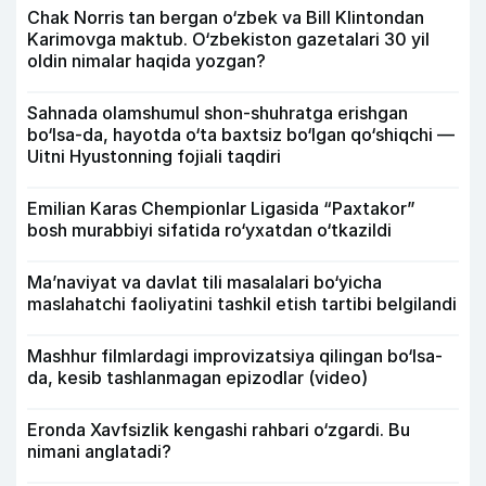
Chak Norris tan bergan o‘zbek va Bill Klintondan
Karimovga maktub. O‘zbekiston gazetalari 30 yil
oldin nimalar haqida yozgan?
Sahnada olamshumul shon-shuhratga erishgan
bo‘lsa-da, hayotda o‘ta baxtsiz bo‘lgan qo‘shiqchi —
Uitni Hyustonning fojiali taqdiri
Emilian Karas Chempionlar Ligasida “Paxtakor”
bosh murabbiyi sifatida ro‘yxatdan o‘tkazildi
Ma’naviyat va davlat tili masalalari bo‘yicha
maslahatchi faoliyatini tashkil etish tartibi belgilandi
Mashhur filmlardagi improvizatsiya qilingan bo‘lsa-
da, kesib tashlanmagan epizodlar (video)
Eronda Xavfsizlik kengashi rahbari o‘zgardi. Bu
nimani anglatadi?