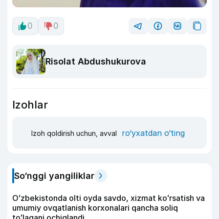
0
0
Risolat Abdushukurova
Izohlar
ro‘yxatdan o‘ting
Izoh qoldirish uchun, avval
So‘nggi yangiliklar
Oʻzbekistonda olti oyda savdo, xizmat koʻrsatish va
umumiy ovqatlanish korxonalari qancha soliq
toʻlagani ochiqlandi