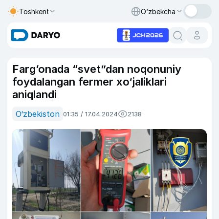
Toshkent
O‘zbekcha
Farg‘onada “svet”dan noqonuniy
foydalangan fermer xo‘jaliklari
aniqlandi
O‘zbekiston
01:35 / 17.04.2024
2138