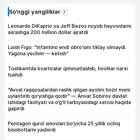
So‘nggi yangiliklar
Leonardo DiKaprio va Jeff Bezos noyob hayvonlarni
asrashga 200 million dollar ajratdi
Luish Figo: “Infantino endi obroʻsini tiklay olmaydi.
Yagona yechim — ketish”
Toshkentda kvartiralar qimmatlashib, hovlilar narxi
tushdi
“Avval raqqosalardan rashk qilgan ayolim hozir meni
uylantirib qo‘yishga qodir” — Anvar Sobirov davlat
ishidagi faoliyati va o‘g‘il tarbiyasidagi xatosi haqida
gapirdi
Pentagon qurol sinovlari bo‘yicha 25 yillik ochiq
hisobotlarni yashirdi