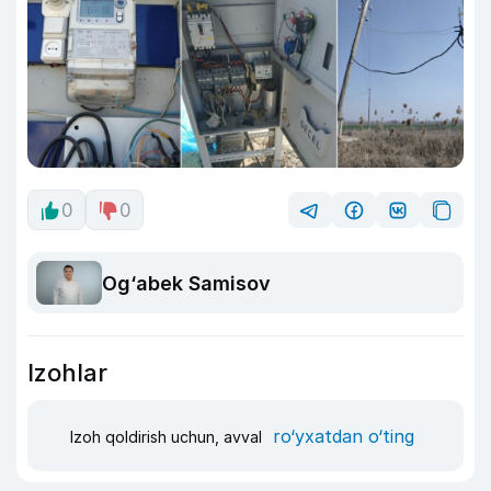
0
0
Og‘abek Samisov
Izohlar
ro‘yxatdan o‘ting
Izoh qoldirish uchun, avval