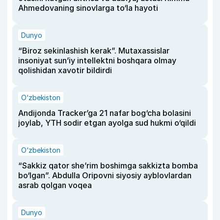
Ahmedovaning sinovlarga to‘la hayoti
Dunyo
“Biroz sekinlashish kerak”. Mutaxassislar
insoniyat sun’iy intellektni boshqara olmay
qolishidan xavotir bildirdi
O‘zbekiston
Andijonda Tracker’ga 21 nafar bog‘cha bolasini
joylab, YTH sodir etgan ayolga sud hukmi o‘qildi
O‘zbekiston
“Sakkiz qator she’rim boshimga sakkizta bomba
bo‘lgan”. Abdulla Oripovni siyosiy ayblovlardan
asrab qolgan voqea
Dunyo