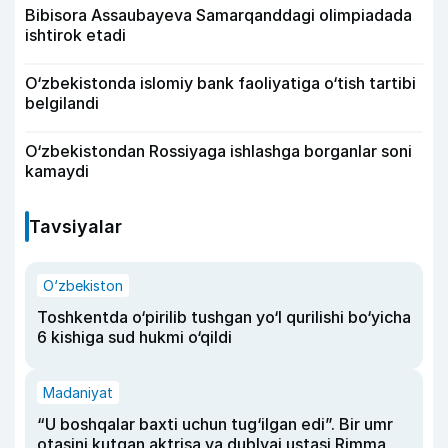
Bibisora Assaubayeva Samarqanddagi olimpiadada
ishtirok etadi
O‘zbekistonda islomiy bank faoliyatiga o‘tish tartibi
belgilandi
O‘zbekistondan Rossiyaga ishlashga borganlar soni
kamaydi
Tavsiyalar
O‘zbekiston
Toshkentda o‘pirilib tushgan yo‘l qurilishi bo‘yicha
6 kishiga sud hukmi o‘qildi
Madaniyat
“U boshqalar baxti uchun tug‘ilgan edi”. Bir umr
otasini kutgan aktrisa va dublyaj ustasi Rimma