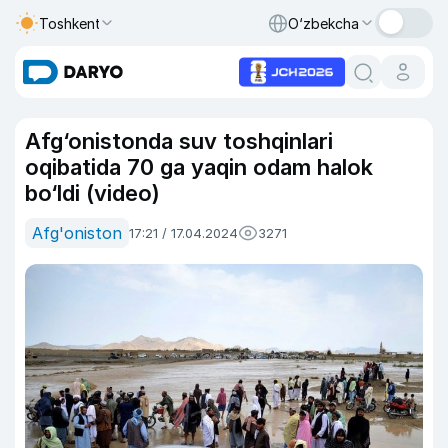
Toshkent
O‘zbekcha
Afg‘onistonda suv toshqinlari
oqibatida 70 ga yaqin odam halok
bo‘ldi (video)
Afg'oniston
17:21 / 17.04.2024
3271