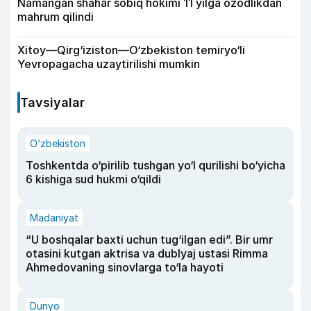
Namangan shahar sobiq hokimi 11 yilga ozodlikdan
mahrum qilindi
Xitoy—Qirg‘iziston—O‘zbekiston temiryo‘li
Yevropagacha uzaytirilishi mumkin
Tavsiyalar
O‘zbekiston
Toshkentda o‘pirilib tushgan yo‘l qurilishi bo‘yicha
6 kishiga sud hukmi o‘qildi
Madaniyat
“U boshqalar baxti uchun tug‘ilgan edi”. Bir umr
otasini kutgan aktrisa va dublyaj ustasi Rimma
Ahmedovaning sinovlarga to‘la hayoti
Dunyo