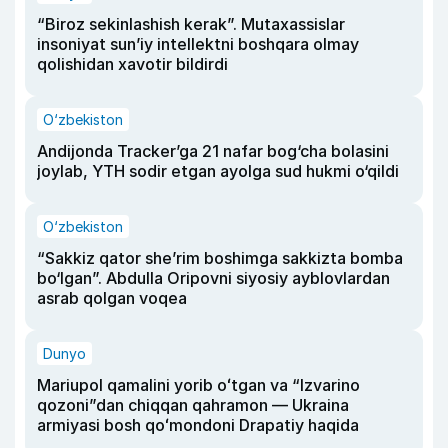
“Biroz sekinlashish kerak”. Mutaxassislar
insoniyat sun’iy intellektni boshqara olmay
qolishidan xavotir bildirdi
O‘zbekiston
Andijonda Tracker’ga 21 nafar bog‘cha bolasini
joylab, YTH sodir etgan ayolga sud hukmi o‘qildi
O‘zbekiston
“Sakkiz qator she’rim boshimga sakkizta bomba
bo‘lgan”. Abdulla Oripovni siyosiy ayblovlardan
asrab qolgan voqea
Dunyo
Mariupol qamalini yorib oʻtgan va “Izvarino
qozoni”dan chiqqan qahramon — Ukraina
armiyasi bosh qoʻmondoni Drapatiy haqida