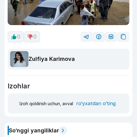
0
0
Zulfiya Karimova
Izohlar
ro‘yxatdan o‘ting
Izoh qoldirish uchun, avval
So‘nggi yangiliklar