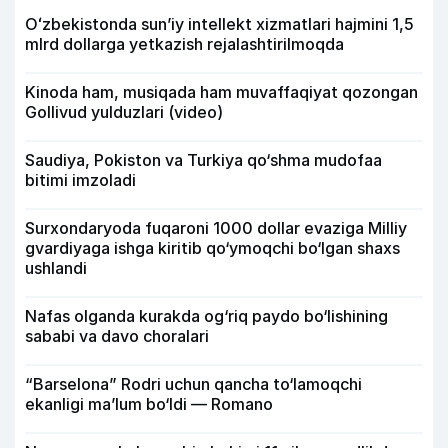
Oʻzbekistonda sunʼiy intellekt xizmatlari hajmini 1,5
mlrd dollarga yetkazish rejalashtirilmoqda
Kinoda ham, musiqada ham muvaffaqiyat qozongan
Gollivud yulduzlari (video)
Saudiya, Pokiston va Turkiya qo‘shma mudofaa
bitimi imzoladi
Surxondaryoda fuqaroni 1000 dollar evaziga Milliy
gvardiyaga ishga kiritib qo‘ymoqchi bo‘lgan shaxs
ushlandi
Nafas olganda kurakda og‘riq paydo bo‘lishining
sababi va davo choralari
“Barselona” Rodri uchun qancha to‘lamoqchi
ekanligi ma’lum bo‘ldi — Romano