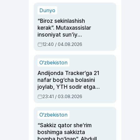
sinovlarga to‘la hayoti
Dunyo
“Biroz sekinlashish
kerak”. Mutaxassislar
insoniyat sun’iy
intellektni boshqara
12:40 / 04.08.2026
olmay qolishidan xavotir
bildirdi
O‘zbekiston
Andijonda Tracker’ga 21
nafar bog‘cha bolasini
joylab, YTH sodir etgan
ayolga sud hukmi o‘qildi
23:41 / 03.08.2026
O‘zbekiston
“Sakkiz qator she’rim
boshimga sakkizta
bomba bo‘lgan”. Abdulla