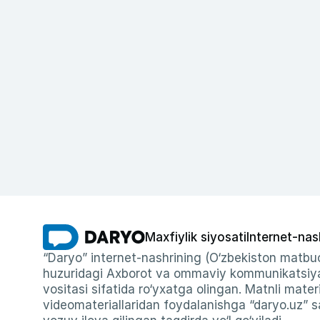
Maxfiylik siyosati
Internet-nas
“Daryo” internet-nashrining (O‘zbekiston matbuo
huzuridagi Axborot va ommaviy kommunikatsiyal
vositasi sifatida ro‘yxatga olingan. Matnli materi
videomateriallaridan foydalanishga “daryo.uz” sa