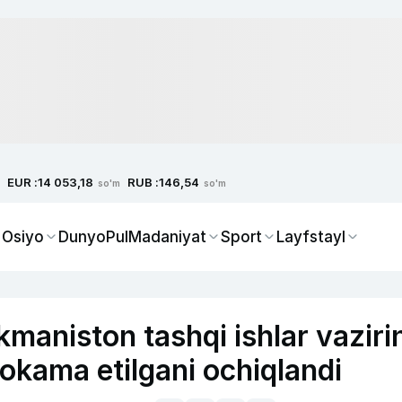
EUR :
RUB :
14 053,18
146,54
so'm
so'm
 Osiyo
Dunyo
Pul
Madaniyat
Sport
Layfstayl
maniston tashqi ishlar vazirin
hokama etilgani ochiqlandi