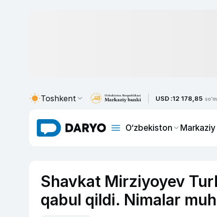
Toshkent
USD :
12 178,85
so'm
O‘zbekiston
Markaziy
Shavkat Mirziyoyev Turk
qabul qildi. Nimalar mu