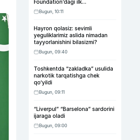
Foundation’dagi ilk
o‘zbekistonlik Go‘zal
Bugun, 10:11
Abduaxatova
Hayron qolasiz: sevimli
yeguliklarimiz aslida nimadan
tayyorlanishini bilasizmi?
Bugun, 09:40
Toshkentda “zakladka” usulida
narkotik tarqatishga chek
qo‘yildi
Bugun, 09:11
“Liverpul” “Barselona” sardorini
ijaraga oladi
Bugun, 09:00