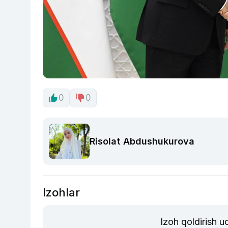
0
0
Risolat Abdushukurova
Izohlar
Izoh qoldirish 