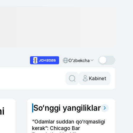
O‘zbekcha
Kabinet
So‘nggi yangiliklar
i
“Odamlar suddan qo‘rqmasligi
kerak”: Chicago Bar