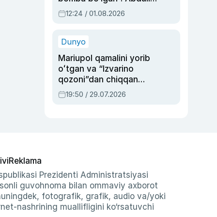
Oripovni siyosiy
12:24 / 01.08.2026
ayblovlardan asrab
qolgan voqea
Dunyo
Mariupol qamalini yorib
oʻtgan va “Izvarino
qozoni”dan chiqqan
qahramon — Ukraina
19:50 / 29.07.2026
armiyasi bosh
qoʻmondoni Drapatiy
haqida
ivi
Reklama
publikasi Prezidenti Administratsiyasi
-sonli guvohnoma bilan ommaviy axborot
shuningdek, fotografik, grafik, audio va/yoki
et-nashrining muallifligini ko‘rsatuvchi