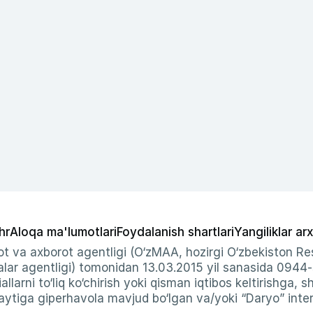
hr
Aloqa ma'lumotlari
Foydalanish shartlari
Yangiliklar arx
t va axborot agentligi (O‘zMAA, hozirgi O‘zbekiston Res
ar agentligi) tomonidan 13.03.2015 yil sanasida 0944
allarni to‘liq ko‘chirish yoki qisman iqtibos keltirishga, 
ytiga giperhavola mavjud bo‘lgan va/yoki “Daryo” intern