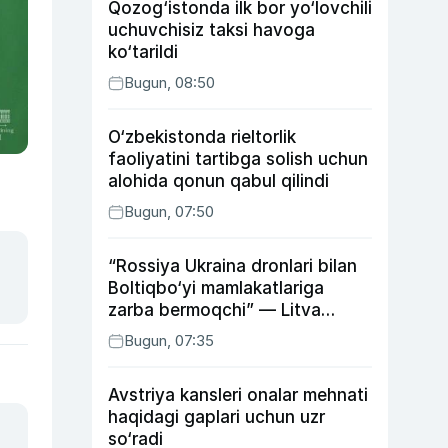
Qozog‘istonda ilk bor yo‘lovchili
uchuvchisiz taksi havoga
ko‘tarildi
Bugun, 08:50
O‘zbekistonda rieltorlik
faoliyatini tartibga solish uchun
alohida qonun qabul qilindi
Bugun, 07:50
“Rossiya Ukraina dronlari bilan
Boltiqbo‘yi mamlakatlariga
zarba bermoqchi” — Litva
mudofaa vaziri
Bugun, 07:35
Avstriya kansleri onalar mehnati
haqidagi gaplari uchun uzr
so‘radi