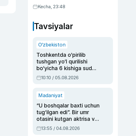
Kecha, 23:48
Tavsiyalar
O‘zbekiston
Toshkentda o‘pirilib
tushgan yo‘l qurilishi
bo‘yicha 6 kishiga sud
hukmi o‘qildi
10:10 / 05.08.2026
Madaniyat
“U boshqalar baxti uchun
tug‘ilgan edi”. Bir umr
otasini kutgan aktrisa va
dublyaj ustasi Rimma
13:55 / 04.08.2026
Ahmedovaning