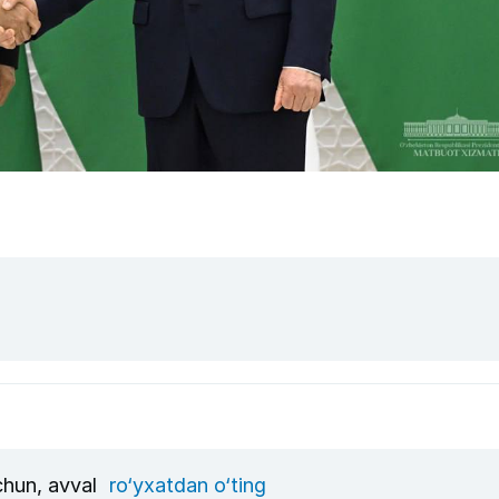
uchun, avval
ro‘yxatdan o‘ting