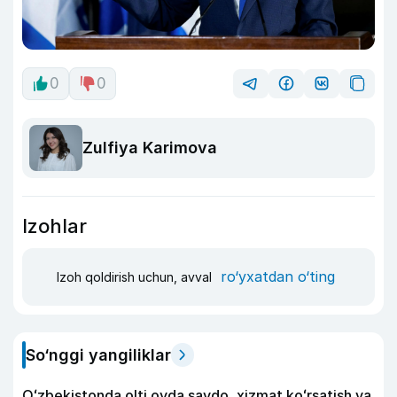
0
0
Zulfiya Karimova
Izohlar
ro‘yxatdan o‘ting
Izoh qoldirish uchun, avval
So‘nggi yangiliklar
Oʻzbekistonda olti oyda savdo, xizmat koʻrsatish va