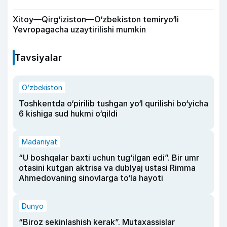
Xitoy—Qirg‘iziston—O‘zbekiston temiryo‘li
Yevropagacha uzaytirilishi mumkin
Tavsiyalar
O‘zbekiston
Toshkentda o‘pirilib tushgan yo‘l qurilishi bo‘yicha
6 kishiga sud hukmi o‘qildi
Madaniyat
“U boshqalar baxti uchun tug‘ilgan edi”. Bir umr
otasini kutgan aktrisa va dublyaj ustasi Rimma
Ahmedovaning sinovlarga to‘la hayoti
Dunyo
“Biroz sekinlashish kerak”. Mutaxassislar