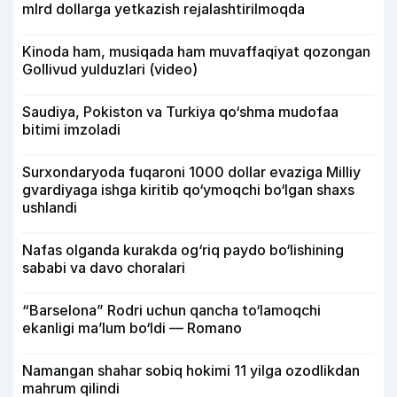
mlrd dollarga yetkazish rejalashtirilmoqda
Kinoda ham, musiqada ham muvaffaqiyat qozongan
Gollivud yulduzlari (video)
Saudiya, Pokiston va Turkiya qo‘shma mudofaa
bitimi imzoladi
Surxondaryoda fuqaroni 1000 dollar evaziga Milliy
gvardiyaga ishga kiritib qo‘ymoqchi bo‘lgan shaxs
ushlandi
Nafas olganda kurakda og‘riq paydo bo‘lishining
sababi va davo choralari
“Barselona” Rodri uchun qancha to‘lamoqchi
ekanligi ma’lum bo‘ldi — Romano
Namangan shahar sobiq hokimi 11 yilga ozodlikdan
mahrum qilindi