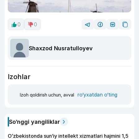
0
0
Shaxzod Nusratulloyev
Izohlar
ro‘yxatdan o‘ting
Izoh qoldirish uchun, avval
So‘nggi yangiliklar
Oʻzbekistonda sunʼiy intellekt xizmatlari hajmini 1,5