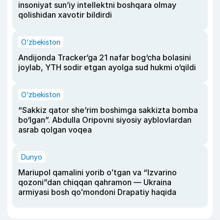
insoniyat sun’iy intellektni boshqara olmay
qolishidan xavotir bildirdi
O‘zbekiston
Andijonda Tracker’ga 21 nafar bog‘cha bolasini
joylab, YTH sodir etgan ayolga sud hukmi o‘qildi
O‘zbekiston
“Sakkiz qator she’rim boshimga sakkizta bomba
bo‘lgan”. Abdulla Oripovni siyosiy ayblovlardan
asrab qolgan voqea
Dunyo
Mariupol qamalini yorib oʻtgan va “Izvarino
qozoni”dan chiqqan qahramon — Ukraina
armiyasi bosh qoʻmondoni Drapatiy haqida