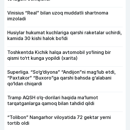
Vinisius “Real” bilan uzoq muddatli shartnoma
imzoladi
Husiylar hukumat kuchlariga qarshi raketalar uchirdi,
kamida 30 kishi halok bo‘ldi
Toshkentda Kichik halqa avtomobil yo‘lining bir
qismi to‘rt kunga yopildi (xarita)
Superliga. “So‘g‘diyona” “Andijon”ni mag‘lub etdi,
“Paxtakor” “Buxoro”ga qarshi bahsda g‘alabani
qo‘ldan chiqardi
Tramp AQSH o‘q-dorilari haqida ma’lumot
tarqatganlarga qamoq bilan tahdid qildi
“Tolibon” Nangarhor viloyatida 72 gektar yerni
tortib oldi