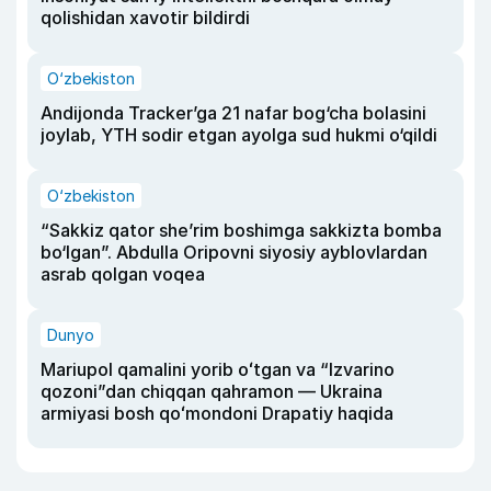
qolishidan xavotir bildirdi
O‘zbekiston
Andijonda Tracker’ga 21 nafar bog‘cha bolasini
joylab, YTH sodir etgan ayolga sud hukmi o‘qildi
O‘zbekiston
“Sakkiz qator she’rim boshimga sakkizta bomba
bo‘lgan”. Abdulla Oripovni siyosiy ayblovlardan
asrab qolgan voqea
Dunyo
Mariupol qamalini yorib oʻtgan va “Izvarino
qozoni”dan chiqqan qahramon — Ukraina
armiyasi bosh qoʻmondoni Drapatiy haqida