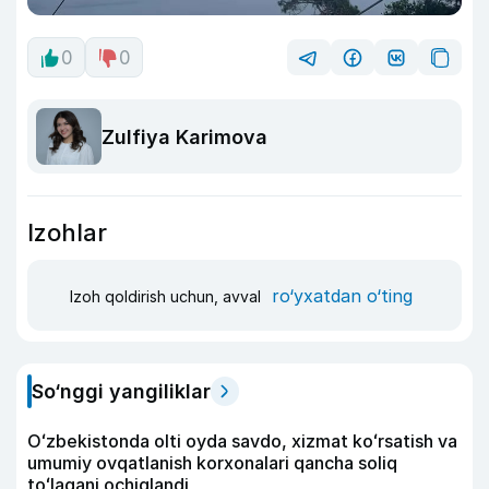
0
0
Zulfiya Karimova
Izohlar
ro‘yxatdan o‘ting
Izoh qoldirish uchun, avval
So‘nggi yangiliklar
Oʻzbekistonda olti oyda savdo, xizmat koʻrsatish va
umumiy ovqatlanish korxonalari qancha soliq
toʻlagani ochiqlandi