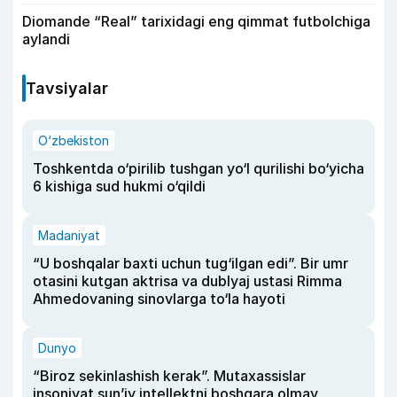
Diomande “Real” tarixidagi eng qimmat futbolchiga
aylandi
Tavsiyalar
O‘zbekiston
Toshkentda o‘pirilib tushgan yo‘l qurilishi bo‘yicha
6 kishiga sud hukmi o‘qildi
Madaniyat
“U boshqalar baxti uchun tug‘ilgan edi”. Bir umr
otasini kutgan aktrisa va dublyaj ustasi Rimma
Ahmedovaning sinovlarga to‘la hayoti
Dunyo
“Biroz sekinlashish kerak”. Mutaxassislar
insoniyat sun’iy intellektni boshqara olmay