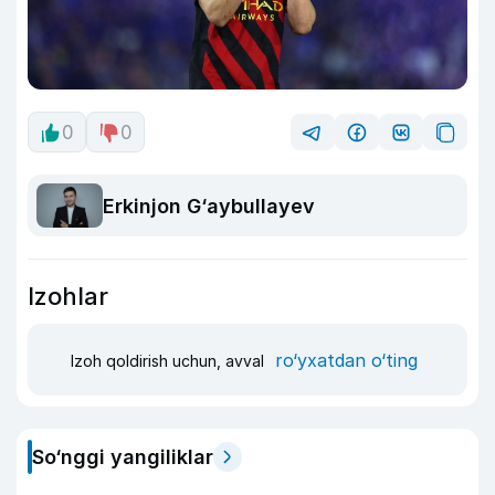
0
0
Erkinjon G‘aybullayev
Izohlar
ro‘yxatdan o‘ting
Izoh qoldirish uchun, avval
So‘nggi yangiliklar