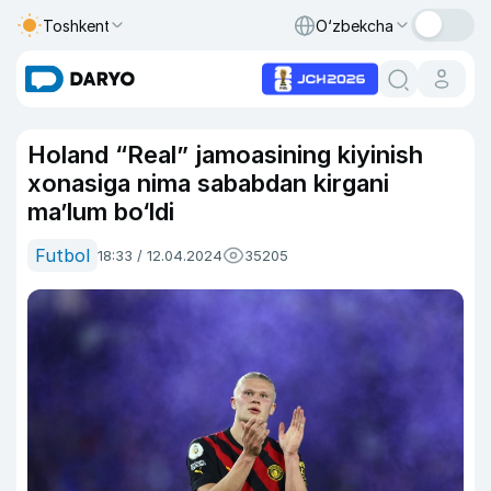
Toshkent
O‘zbekcha
Holand “Real” jamoasining kiyinish
xonasiga nima sababdan kirgani
ma’lum bo‘ldi
Futbol
18:33 / 12.04.2024
35205