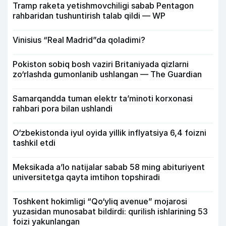
Tramp raketa yetishmovchiligi sabab Pentagon
rahbaridan tushuntirish talab qildi — WP
Vinisius “Real Madrid”da qoladimi?
Pokiston sobiq bosh vaziri Britaniyada qizlarni
zo‘rlashda gumonlanib ushlangan — The Guardian
Samarqandda tuman elektr ta’minoti korxonasi
rahbari pora bilan ushlandi
O‘zbekistonda iyul oyida yillik inflyatsiya 6,4 foizni
tashkil etdi
Meksikada a’lo natijalar sabab 58 ming abituriyent
universitetga qayta imtihon topshiradi
Toshkent hokimligi “Qo‘yliq avenue” mojarosi
yuzasidan munosabat bildirdi: qurilish ishlarining 53
foizi yakunlangan