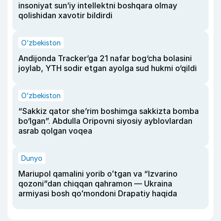
insoniyat sun’iy intellektni boshqara olmay
qolishidan xavotir bildirdi
O‘zbekiston
Andijonda Tracker’ga 21 nafar bog‘cha bolasini
joylab, YTH sodir etgan ayolga sud hukmi o‘qildi
O‘zbekiston
“Sakkiz qator she’rim boshimga sakkizta bomba
bo‘lgan”. Abdulla Oripovni siyosiy ayblovlardan
asrab qolgan voqea
Dunyo
Mariupol qamalini yorib oʻtgan va “Izvarino
qozoni”dan chiqqan qahramon — Ukraina
armiyasi bosh qoʻmondoni Drapatiy haqida