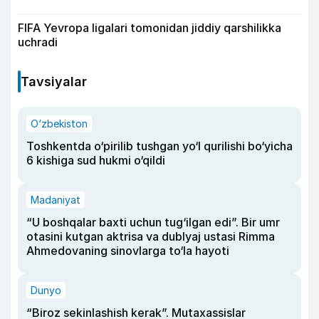
FIFA Yevropa ligalari tomonidan jiddiy qarshilikka
uchradi
Tavsiyalar
O‘zbekiston
Toshkentda o‘pirilib tushgan yo‘l qurilishi bo‘yicha
6 kishiga sud hukmi o‘qildi
Madaniyat
“U boshqalar baxti uchun tug‘ilgan edi”. Bir umr
otasini kutgan aktrisa va dublyaj ustasi Rimma
Ahmedovaning sinovlarga to‘la hayoti
Dunyo
“Biroz sekinlashish kerak”. Mutaxassislar