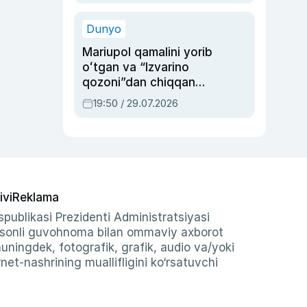
qolgan voqea
Dunyo
Mariupol qamalini yorib
oʻtgan va “Izvarino
qozoni”dan chiqqan
qahramon — Ukraina
19:50 / 29.07.2026
armiyasi bosh
qoʻmondoni Drapatiy
haqida
ivi
Reklama
publikasi Prezidenti Administratsiyasi
-sonli guvohnoma bilan ommaviy axborot
shuningdek, fotografik, grafik, audio va/yoki
et-nashrining muallifligini ko‘rsatuvchi