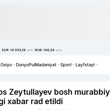
EUR :
RUB :
14 053,18
146,54
so'm
so'm
 Osiyo
Dunyo
Pul
Madaniyat
Sport
Layfstayl
yos Zeytullayev bosh murabbiy
i xabar rad etildi