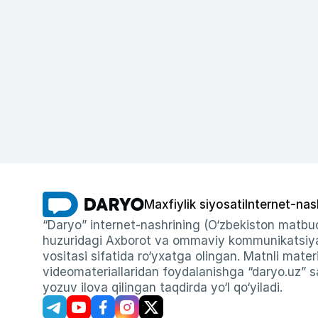
Maxfiylik siyosati
Internet-nas
“Daryo” internet-nashrining (O‘zbekiston matbuo
huzuridagi Axborot va ommaviy kommunikatsiyal
vositasi sifatida ro‘yxatga olingan. Matnli materi
videomateriallaridan foydalanishga “daryo.uz” sa
yozuv ilova qilingan taqdirda yo‘l qo‘yiladi.