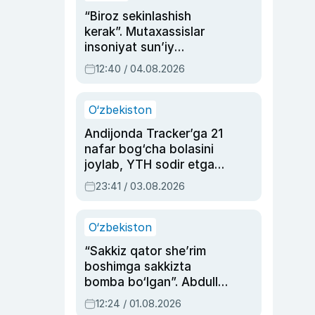
“Biroz sekinlashish
kerak”. Mutaxassislar
insoniyat sun’iy
intellektni boshqara
12:40 / 04.08.2026
olmay qolishidan xavotir
bildirdi
O‘zbekiston
Andijonda Tracker’ga 21
nafar bog‘cha bolasini
joylab, YTH sodir etgan
ayolga sud hukmi o‘qildi
23:41 / 03.08.2026
O‘zbekiston
“Sakkiz qator she’rim
boshimga sakkizta
bomba bo‘lgan”. Abdulla
Oripovni siyosiy
12:24 / 01.08.2026
ayblovlardan asrab