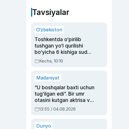
Tavsiyalar
O‘zbekiston
Toshkentda o‘pirilib
tushgan yo‘l qurilishi
bo‘yicha 6 kishiga sud
hukmi o‘qildi
Kecha, 10:10
Madaniyat
“U boshqalar baxti uchun
tug‘ilgan edi”. Bir umr
otasini kutgan aktrisa va
dublyaj ustasi Rimma
13:55 / 04.08.2026
Ahmedovaning
sinovlarga to‘la hayoti
Dunyo