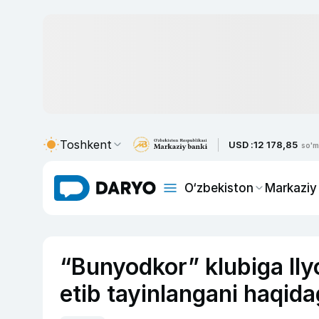
Toshkent
USD :
12 178,85
so'm
O‘zbekiston
Markaziy
“Bunyodkor” klubiga Il
etib tayinlangani haqidag