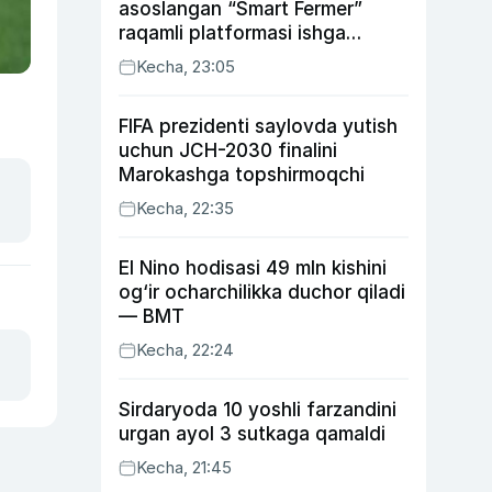
asoslangan “Smart Fermer”
raqamli platformasi ishga
tushiriladi
Kecha, 23:05
FIFA prezidenti saylovda yutish
uchun JCH-2030 finalini
Marokashga topshirmoqchi
Kecha, 22:35
El Nino hodisasi 49 mln kishini
og‘ir ocharchilikka duchor qiladi
— BMT
Kecha, 22:24
Sirdaryoda 10 yoshli farzandini
urgan ayol 3 sutkaga qamaldi
Kecha, 21:45