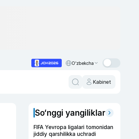
O‘zbekcha
Kabinet
So‘nggi yangiliklar
FIFA Yevropa ligalari tomonidan
jiddiy qarshilikka uchradi