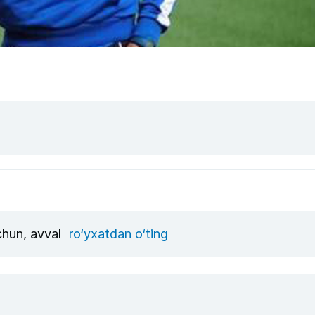
uchun, avval
ro‘yxatdan o‘ting