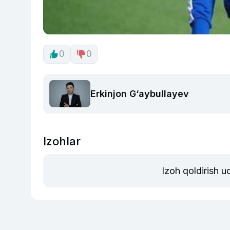
0
0
Erkinjon G‘aybullayev
Izohlar
Izoh qoldirish 