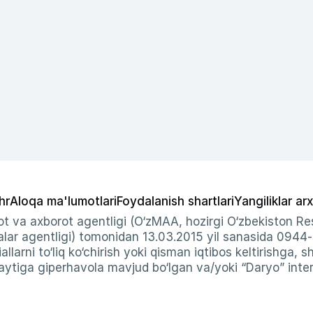
hr
Aloqa ma'lumotlari
Foydalanish shartlari
Yangiliklar arx
t va axborot agentligi (O‘zMAA, hozirgi O‘zbekiston Res
ar agentligi) tomonidan 13.03.2015 yil sanasida 0944
allarni to‘liq ko‘chirish yoki qisman iqtibos keltirishga, 
ytiga giperhavola mavjud bo‘lgan va/yoki “Daryo” intern