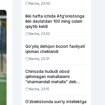
Kecha, 23:55
Ikki hafta ichida Afg‘onistonga
ikki davlatdan 100 ming odam
qaytib keldi
Kecha, 23:52
Qo‘yliq dehqon bozori faoliyati
qisman cheklandi
Kecha, 23:31
Chinozda hududi obod
qilinmagan mahallalarni
“sharmandali mahalla” deb
belgilash boshlandi
Kecha, 23:15
O‘zbekistonda sun‘iy intellektga