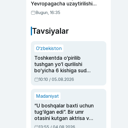
Yevropagacha uzaytirilishi
mumkin
Bugun, 16:35
Tavsiyalar
O‘zbekiston
Toshkentda o‘pirilib
tushgan yo‘l qurilishi
bo‘yicha 6 kishiga sud
hukmi o‘qildi
10:10 / 05.08.2026
Madaniyat
“U boshqalar baxti uchun
tug‘ilgan edi”. Bir umr
otasini kutgan aktrisa va
dublyaj ustasi Rimma
13:55 / 04.08.2026