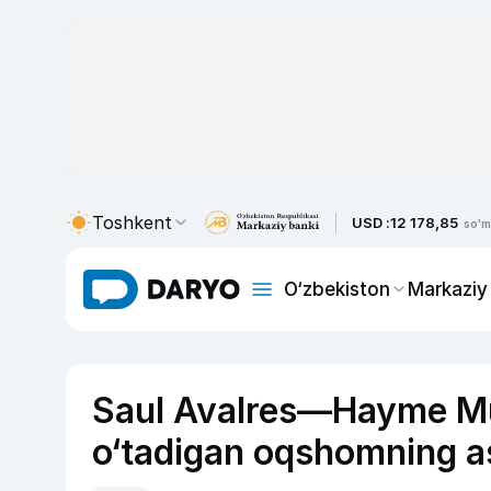
Toshkent
USD :
12 178,85
so'm
O‘zbekiston
Markaziy
Saul Avalres—Hayme Mun
o‘tadigan oqshomning as