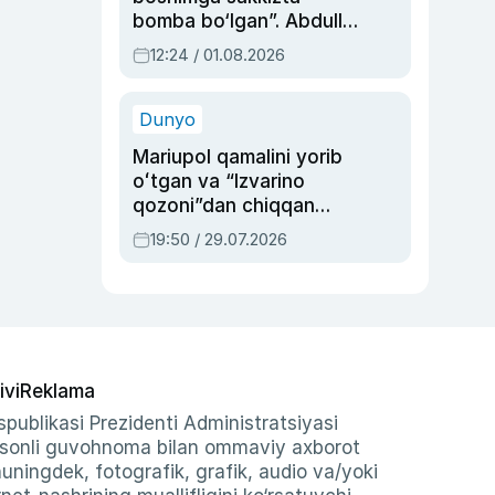
bomba bo‘lgan”. Abdulla
Oripovni siyosiy
12:24 / 01.08.2026
ayblovlardan asrab
qolgan voqea
Dunyo
Mariupol qamalini yorib
oʻtgan va “Izvarino
qozoni”dan chiqqan
qahramon — Ukraina
19:50 / 29.07.2026
armiyasi bosh
qoʻmondoni Drapatiy
haqida
ivi
Reklama
publikasi Prezidenti Administratsiyasi
-sonli guvohnoma bilan ommaviy axborot
shuningdek, fotografik, grafik, audio va/yoki