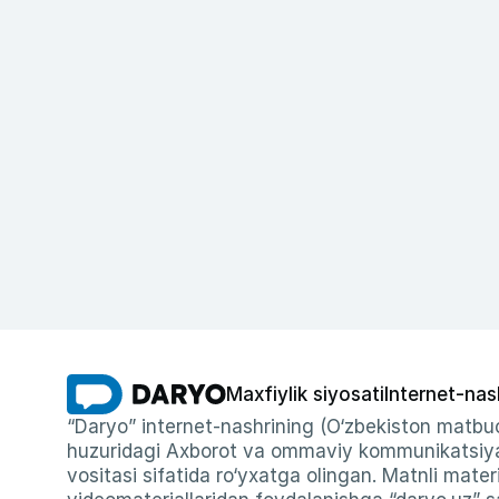
Maxfiylik siyosati
Internet-nas
“Daryo” internet-nashrining (O‘zbekiston matbuo
huzuridagi Axborot va ommaviy kommunikatsiyal
vositasi sifatida ro‘yxatga olingan. Matnli materi