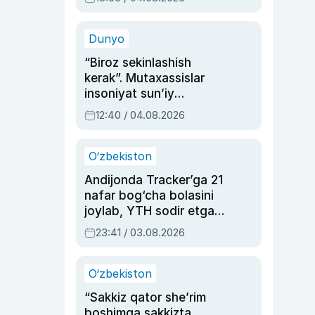
Ahmedovaning
sinovlarga to‘la hayoti
Dunyo
“Biroz sekinlashish
kerak”. Mutaxassislar
insoniyat sun’iy
intellektni boshqara
12:40 / 04.08.2026
olmay qolishidan xavotir
bildirdi
O‘zbekiston
Andijonda Tracker’ga 21
nafar bog‘cha bolasini
joylab, YTH sodir etgan
ayolga sud hukmi o‘qildi
23:41 / 03.08.2026
O‘zbekiston
“Sakkiz qator she’rim
boshimga sakkizta