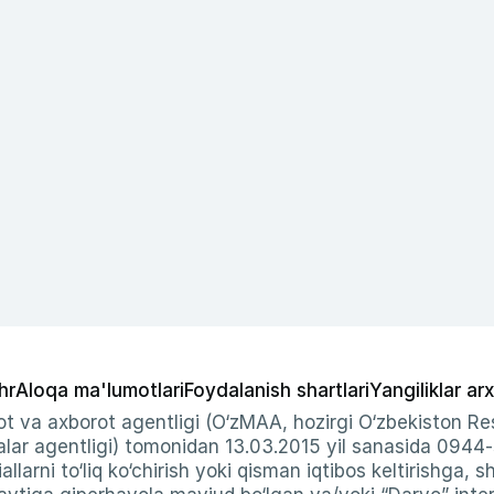
hr
Aloqa ma'lumotlari
Foydalanish shartlari
Yangiliklar arx
t va axborot agentligi (O‘zMAA, hozirgi O‘zbekiston Res
ar agentligi) tomonidan 13.03.2015 yil sanasida 0944
allarni to‘liq ko‘chirish yoki qisman iqtibos keltirishga, 