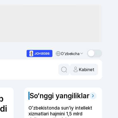
O‘zbekcha
Kabinet
So‘nggi yangiliklar
b
di
Oʻzbekistonda sunʼiy intellekt
xizmatlari hajmini 1,5 mlrd