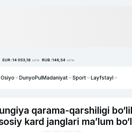
EUR :
RUB :
14 053,18
146,54
so'm
so'm
 Osiyo
Dunyo
Pul
Madaniyat
Sport
Layfstayl
giya qarama-qarshiligi bo‘li
osiy kard janglari ma’lum bo‘l