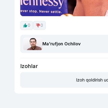
0
0
Ma'rufjon Ochilov
Izohlar
Izoh qoldirish 