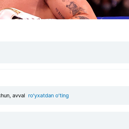
uchun, avval
ro‘yxatdan o‘ting