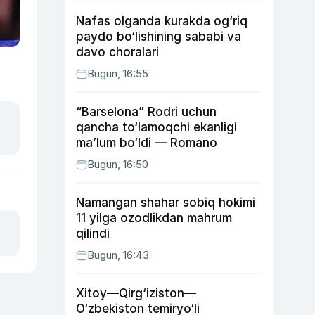
Nafas olganda kurakda og‘riq
paydo bo‘lishining sababi va
davo choralari
Bugun, 16:55
“Barselona” Rodri uchun
qancha to‘lamoqchi ekanligi
ma’lum bo‘ldi — Romano
Bugun, 16:50
Namangan shahar sobiq hokimi
11 yilga ozodlikdan mahrum
qilindi
Bugun, 16:43
Xitoy—Qirg‘iziston—
O‘zbekiston temiryo‘li