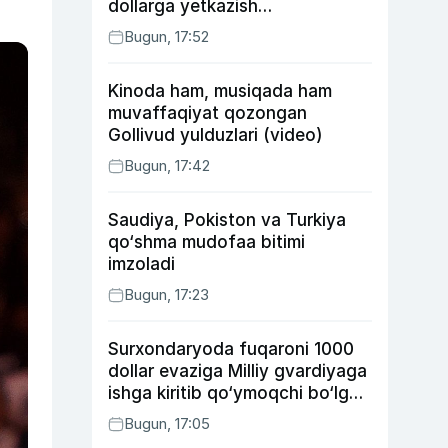
dollarga yetkazish
rejalashtirilmoqda
Bugun, 17:52
Kinoda ham, musiqada ham
muvaffaqiyat qozongan
Gollivud yulduzlari (video)
Bugun, 17:42
Saudiya, Pokiston va Turkiya
qo‘shma mudofaa bitimi
imzoladi
Bugun, 17:23
Surxondaryoda fuqaroni 1000
dollar evaziga Milliy gvardiyaga
ishga kiritib qo‘ymoqchi bo‘lgan
shaxs ushlandi
Bugun, 17:05