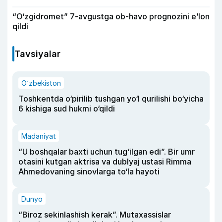
“O‘zgidromet” 7-avgustga ob-havo prognozini e’lon
qildi
Tavsiyalar
O‘zbekiston
Toshkentda o‘pirilib tushgan yo‘l qurilishi bo‘yicha
6 kishiga sud hukmi o‘qildi
Madaniyat
“U boshqalar baxti uchun tug‘ilgan edi”. Bir umr
otasini kutgan aktrisa va dublyaj ustasi Rimma
Ahmedovaning sinovlarga to‘la hayoti
Dunyo
“Biroz sekinlashish kerak”. Mutaxassislar