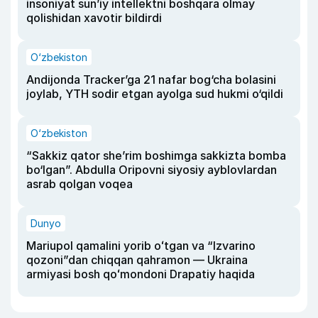
insoniyat sun’iy intellektni boshqara olmay
qolishidan xavotir bildirdi
O‘zbekiston
Andijonda Tracker’ga 21 nafar bog‘cha bolasini
joylab, YTH sodir etgan ayolga sud hukmi o‘qildi
O‘zbekiston
“Sakkiz qator she’rim boshimga sakkizta bomba
bo‘lgan”. Abdulla Oripovni siyosiy ayblovlardan
asrab qolgan voqea
Dunyo
Mariupol qamalini yorib oʻtgan va “Izvarino
qozoni”dan chiqqan qahramon — Ukraina
armiyasi bosh qoʻmondoni Drapatiy haqida