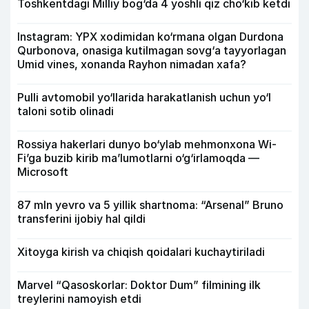
Toshkentdagi Milliy bog‘da 4 yoshli qiz cho‘kib ketdi
Instagram: YPX xodimidan ko‘rmana olgan Durdona
Qurbonova, onasiga kutilmagan sovg‘a tayyorlagan
Umid vines, xonanda Rayhon nimadan xafa?
Pulli avtomobil yo‘llarida harakatlanish uchun yo‘l
taloni sotib olinadi
Rossiya hakerlari dunyo bo‘ylab mehmonxona Wi-
Fi’ga buzib kirib ma’lumotlarni o‘g‘irlamoqda —
Microsoft
87 mln yevro va 5 yillik shartnoma: “Arsenal” Bruno
transferini ijobiy hal qildi
Xitoyga kirish va chiqish qoidalari kuchaytiriladi
Marvel “Qasoskorlar: Doktor Dum” filmining ilk
treylerini namoyish etdi