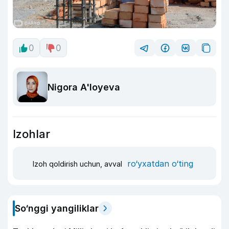
0
0
Nigora A'loyeva
Izohlar
ro‘yxatdan o‘ting
Izoh qoldirish uchun, avval
So‘nggi yangiliklar