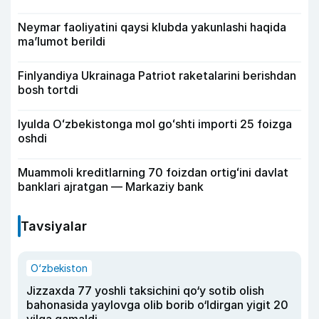
Neymar faoliyatini qaysi klubda yakunlashi haqida
ma’lumot berildi
Finlyandiya Ukrainaga Patriot raketalarini berishdan
bosh tortdi
Iyulda Oʻzbekistonga mol goʻshti importi 25 foizga
oshdi
Muammoli kreditlarning 70 foizdan ortigʻini davlat
banklari ajratgan — Markaziy bank
Tavsiyalar
O‘zbekiston
Jizzaxda 77 yoshli taksichini qo‘y sotib olish
bahonasida yaylovga olib borib o‘ldirgan yigit 20