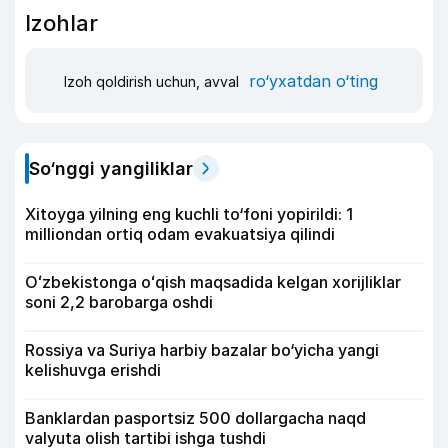
Izohlar
ro‘yxatdan o‘ting
Izoh qoldirish uchun, avval
So‘nggi yangiliklar
Xitoyga yilning eng kuchli to‘foni yopirildi: 1
milliondan ortiq odam evakuatsiya qilindi
Oʻzbekistonga oʻqish maqsadida kelgan xorijliklar
soni 2,2 barobarga oshdi
Rossiya va Suriya harbiy bazalar bo‘yicha yangi
kelishuvga erishdi
Banklardan pasportsiz 500 dollargacha naqd
valyuta olish tartibi ishga tushdi