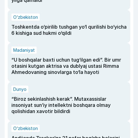
yilga qamaldi
O‘zbekiston
Toshkentda o‘pirilib tushgan yo‘l qurilishi bo‘yicha
6 kishiga sud hukmi o‘qildi
Madaniyat
“U boshqalar baxti uchun tug‘ilgan edi”. Bir umr
otasini kutgan aktrisa va dublyaj ustasi Rimma
Ahmedovaning sinovlarga to‘la hayoti
Dunyo
“Biroz sekinlashish kerak”. Mutaxassislar
insoniyat sun’iy intellektni boshqara olmay
qolishidan xavotir bildirdi
O‘zbekiston