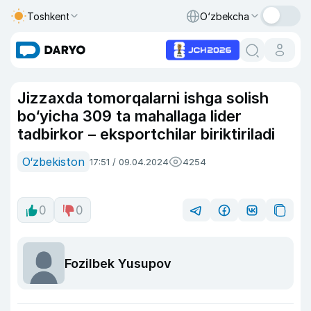
Toshkent
O‘zbekcha
Jizzaxda tomorqalarni ishga solish
bo‘yicha 309 ta mahallaga lider
tadbirkor – eksportchilar biriktiriladi
O‘zbekiston
17:51 / 09.04.2024
4254
0
0
Fozilbek Yusupov