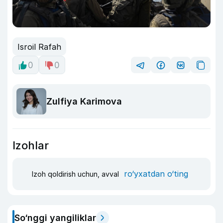
Isroil Rafah
0
0
Zulfiya Karimova
Izohlar
ro‘yxatdan o‘ting
Izoh qoldirish uchun, avval
So‘nggi yangiliklar