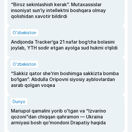
“Biroz sekinlashish kerak”. Mutaxassislar
insoniyat sun’iy intellektni boshqara olmay
qolishidan xavotir bildirdi
O‘zbekiston
Andijonda Tracker’ga 21 nafar bog‘cha bolasini
joylab, YTH sodir etgan ayolga sud hukmi o‘qildi
O‘zbekiston
“Sakkiz qator she’rim boshimga sakkizta bomba
bo‘lgan”. Abdulla Oripovni siyosiy ayblovlardan
asrab qolgan voqea
Dunyo
Mariupol qamalini yorib oʻtgan va “Izvarino
qozoni”dan chiqqan qahramon — Ukraina
armiyasi bosh qoʻmondoni Drapatiy haqida