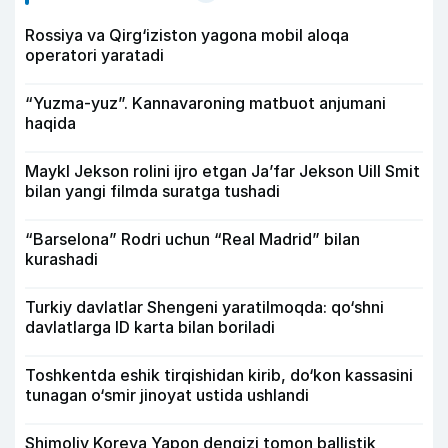
Rossiya va Qirg‘iziston yagona mobil aloqa
operatori yaratadi
“Yuzma-yuz”. Kannavaroning matbuot anjumani
haqida
Maykl Jekson rolini ijro etgan Ja’far Jekson Uill Smit
bilan yangi filmda suratga tushadi
“Barselona” Rodri uchun “Real Madrid” bilan
kurashadi
Turkiy davlatlar Shengeni yaratilmoqda: qo‘shni
davlatlarga ID karta bilan boriladi
Toshkentda eshik tirqishidan kirib, do‘kon kassasini
tunagan o‘smir jinoyat ustida ushlandi
Shimoliy Koreya Yapon dengizi tomon ballistik