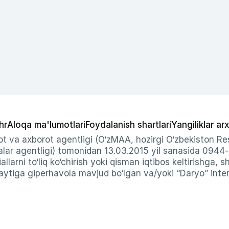
hr
Aloqa ma'lumotlari
Foydalanish shartlari
Yangiliklar arx
t va axborot agentligi (O‘zMAA, hozirgi O‘zbekiston Res
ar agentligi) tomonidan 13.03.2015 yil sanasida 0944
allarni to‘liq ko‘chirish yoki qisman iqtibos keltirishga, 
ytiga giperhavola mavjud bo‘lgan va/yoki “Daryo” intern