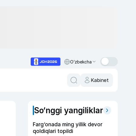
O‘zbekcha
Kabinet
So‘nggi yangiliklar
Farg‘onada ming yillik devor
qoldiqlari topildi