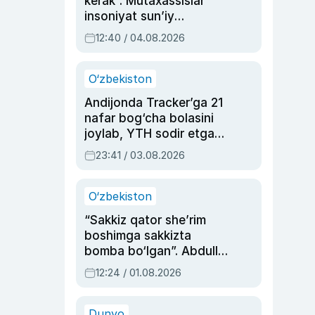
kerak”. Mutaxassislar
insoniyat sun’iy
intellektni boshqara
12:40 / 04.08.2026
olmay qolishidan xavotir
bildirdi
O‘zbekiston
Andijonda Tracker’ga 21
nafar bog‘cha bolasini
joylab, YTH sodir etgan
ayolga sud hukmi o‘qildi
23:41 / 03.08.2026
O‘zbekiston
“Sakkiz qator she’rim
boshimga sakkizta
bomba bo‘lgan”. Abdulla
Oripovni siyosiy
12:24 / 01.08.2026
ayblovlardan asrab
qolgan voqea
Dunyo