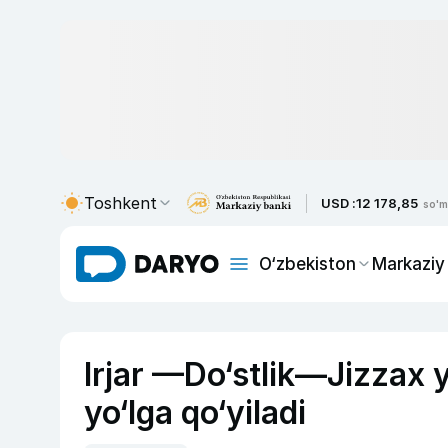
Toshkent
USD :
12 178,85
so'm
O‘zbekiston
Markaziy
Irjar —Do‘stlik—Jizzax y
yo‘lga qo‘yiladi