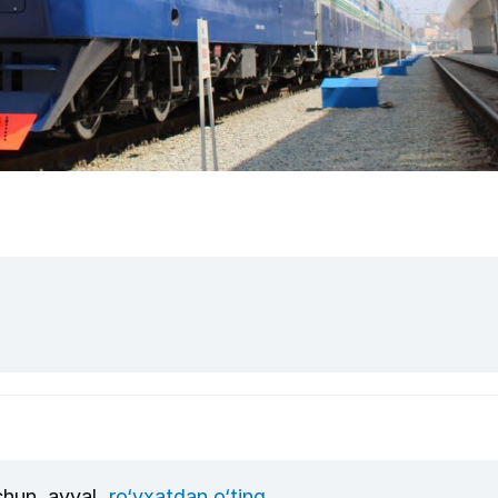
uchun, avval
ro‘yxatdan o‘ting