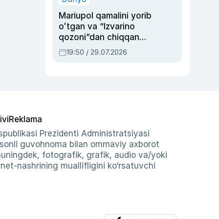
Mariupol qamalini yorib
oʻtgan va “Izvarino
qozoni”dan chiqqan
qahramon — Ukraina
19:50 / 29.07.2026
armiyasi bosh
qoʻmondoni Drapatiy
haqida
ivi
Reklama
publikasi Prezidenti Administratsiyasi
-sonli guvohnoma bilan ommaviy axborot
shuningdek, fotografik, grafik, audio va/yoki
et-nashrining muallifligini ko‘rsatuvchi