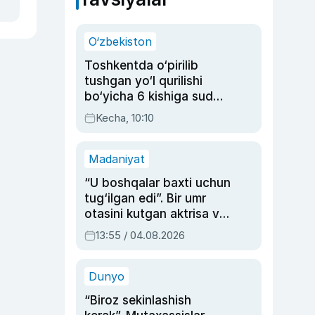
O‘zbekiston
Toshkentda o‘pirilib
tushgan yo‘l qurilishi
bo‘yicha 6 kishiga sud
hukmi o‘qildi
Kecha, 10:10
Madaniyat
“U boshqalar baxti uchun
tug‘ilgan edi”. Bir umr
otasini kutgan aktrisa va
dublyaj ustasi Rimma
13:55 / 04.08.2026
Ahmedovaning
sinovlarga to‘la hayoti
Dunyo
“Biroz sekinlashish