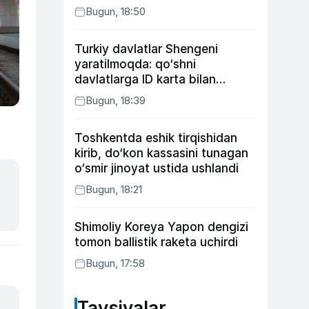
Bugun, 18:50
Turkiy davlatlar Shengeni
yaratilmoqda: qo‘shni
davlatlarga ID karta bilan
boriladi
Bugun, 18:39
Toshkentda eshik tirqishidan
kirib, do‘kon kassasini tunagan
o‘smir jinoyat ustida ushlandi
Bugun, 18:21
Shimoliy Koreya Yapon dengizi
tomon ballistik raketa uchirdi
Bugun, 17:58
Tavsiyalar