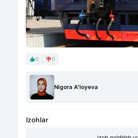
0
0
Nigora A'loyeva
Izohlar
Izoh qoldirish 