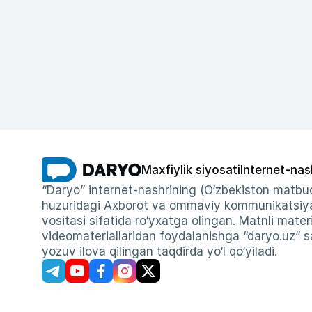
Maxfiylik siyosati
Internet-nas
“Daryo” internet-nashrining (O‘zbekiston matbuo
huzuridagi Axborot va ommaviy kommunikatsiyal
vositasi sifatida ro‘yxatga olingan. Matnli materi
videomateriallaridan foydalanishga “daryo.uz” sa
yozuv ilova qilingan taqdirda yo‘l qo‘yiladi.