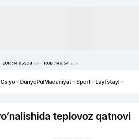
EUR :
RUB :
14 053,18
146,54
so'm
so'm
 Osiyo
Dunyo
Pul
Madaniyat
Sport
Layfstayl
o‘nalishida teplovoz qatnovi