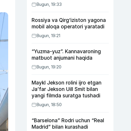
Bugun, 19:33
Rossiya va Qirg‘iziston yagona
mobil aloqa operatori yaratadi
Bugun, 19:21
“Yuzma-yuz”. Kannavaroning
matbuot anjumani haqida
Bugun, 19:20
Maykl Jekson rolini ijro etgan
Ja’far Jekson Uill Smit bilan
yangi filmda suratga tushadi
Bugun, 18:50
“Barselona” Rodri uchun “Real
Madrid” bilan kurashadi