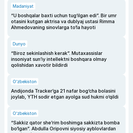
Madaniyat
“U boshqalar baxti uchun tug‘ilgan edi”. Bir umr
otasini kutgan aktrisa va dublyaj ustasi Rimma
Ahmedovaning sinovlarga to‘la hayoti
Dunyo
“Biroz sekinlashish kerak”. Mutaxassislar
insoniyat sun’iy intellektni boshqara olmay
qolishidan xavotir bildirdi
O‘zbekiston
Andijonda Tracker’ga 21 nafar bog‘cha bolasini
joylab, YTH sodir etgan ayolga sud hukmi o‘qildi
O‘zbekiston
“Sakkiz qator she’rim boshimga sakkizta bomba
bo‘lgan”. Abdulla Oripovni siyosiy ayblovlardan