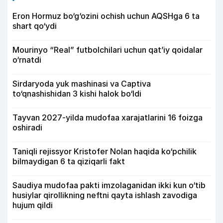
Eron Hormuz bo‘g‘ozini ochish uchun AQSHga 6 ta
shart qo‘ydi
Mourinyo “Real” futbolchilari uchun qat’iy qoidalar
o‘rnatdi
Sirdaryoda yuk mashinasi va Captiva
to‘qnashishidan 3 kishi halok bo‘ldi
Tayvan 2027-yilda mudofaa xarajatlarini 16 foizga
oshiradi
Taniqli rejissyor Kristofer Nolan haqida ko‘pchilik
bilmaydigan 6 ta qiziqarli fakt
Saudiya mudofaa pakti imzolaganidan ikki kun o‘tib
husiylar qirollikning neftni qayta ishlash zavodiga
hujum qildi