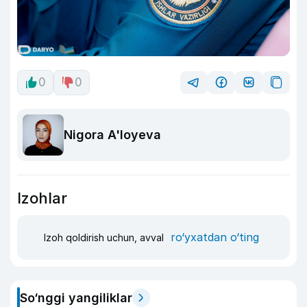
0
0
Nigora A'loyeva
Izohlar
ro‘yxatdan o‘ting
Izoh qoldirish uchun, avval
So‘nggi yangiliklar