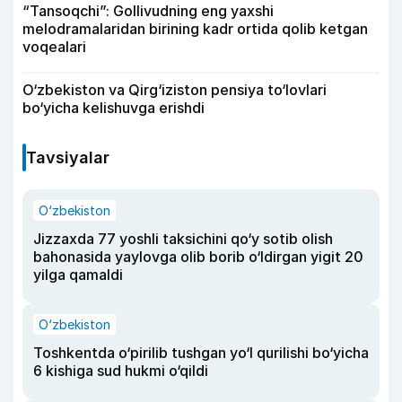
“Tansoqchi”: Gollivudning eng yaxshi
melodramalaridan birining kadr ortida qolib ketgan
voqealari
O‘zbekiston va Qirg‘iziston pensiya to‘lovlari
bo‘yicha kelishuvga erishdi
Tavsiyalar
O‘zbekiston
Jizzaxda 77 yoshli taksichini qo‘y sotib olish
bahonasida yaylovga olib borib o‘ldirgan yigit 20
yilga qamaldi
O‘zbekiston
Toshkentda o‘pirilib tushgan yo‘l qurilishi bo‘yicha
6 kishiga sud hukmi o‘qildi