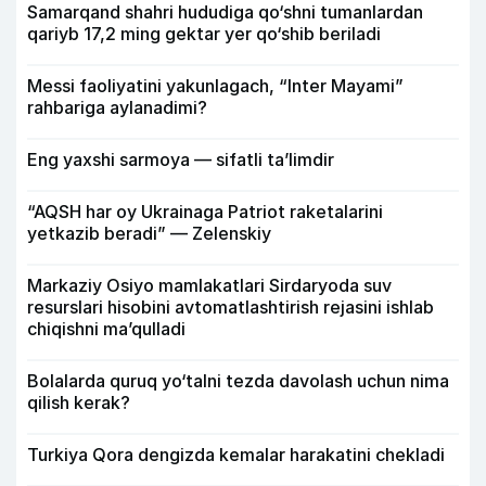
Samarqand shahri hududiga qo‘shni tumanlardan
qariyb 17,2 ming gektar yer qo‘shib beriladi
Messi faoliyatini yakunlagach, “Inter Mayami”
rahbariga aylanadimi?
Eng yaxshi sarmoya — sifatli ta’limdir
“AQSH har oy Ukrainaga Patriot raketalarini
yetkazib beradi” — Zelenskiy
Markaziy Osiyo mamlakatlari Sirdaryoda suv
resurslari hisobini avtomatlashtirish rejasini ishlab
chiqishni ma’qulladi
Bolalarda quruq yo‘talni tezda davolash uchun nima
qilish kerak?
Turkiya Qora dengizda kemalar harakatini chekladi