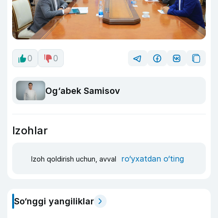
0
0
Og‘abek Samisov
Izohlar
ro‘yxatdan o‘ting
Izoh qoldirish uchun, avval
So‘nggi yangiliklar