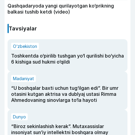
Qashqadaryoda yangi qurilayotgan ko‘prikning
balkasi tushib ketdi (video)
Tavsiyalar
O‘zbekiston
Toshkentda o‘pirilib tushgan yo‘l qurilishi bo‘yicha
6 kishiga sud hukmi o‘qildi
Madaniyat
“U boshqalar baxti uchun tug‘ilgan edi”. Bir umr
otasini kutgan aktrisa va dublyaj ustasi Rimma
Ahmedovaning sinovlarga to‘la hayoti
Dunyo
“Biroz sekinlashish kerak”. Mutaxassislar
insoniyat sun’iy intellektni boshqara olmay