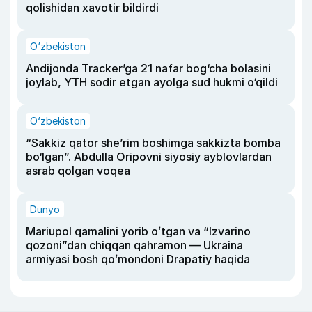
qolishidan xavotir bildirdi
O‘zbekiston
Andijonda Tracker’ga 21 nafar bog‘cha bolasini
joylab, YTH sodir etgan ayolga sud hukmi o‘qildi
O‘zbekiston
“Sakkiz qator she’rim boshimga sakkizta bomba
bo‘lgan”. Abdulla Oripovni siyosiy ayblovlardan
asrab qolgan voqea
Dunyo
Mariupol qamalini yorib oʻtgan va “Izvarino
qozoni”dan chiqqan qahramon — Ukraina
armiyasi bosh qoʻmondoni Drapatiy haqida