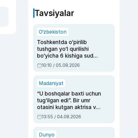
Tavsiyalar
O‘zbekiston
Toshkentda o‘pirilib
tushgan yo‘l qurilishi
bo‘yicha 6 kishiga sud
hukmi o‘qildi
10:10 / 05.08.2026
Madaniyat
“U boshqalar baxti uchun
tug‘ilgan edi”. Bir umr
otasini kutgan aktrisa va
dublyaj ustasi Rimma
13:55 / 04.08.2026
Ahmedovaning
sinovlarga to‘la hayoti
Dunyo