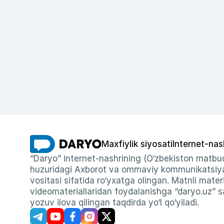
Maxfiylik siyosati
Internet-nas
“Daryo” internet-nashrining (O‘zbekiston matbuo
huzuridagi Axborot va ommaviy kommunikatsiyal
vositasi sifatida ro‘yxatga olingan. Matnli materi
videomateriallaridan foydalanishga “daryo.uz” sa
yozuv ilova qilingan taqdirda yo‘l qo‘yiladi.