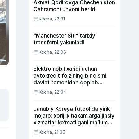
Axmat Qodirovga Checheniston
Qahramoni unvoni berildi
Kecha, 22:31
“Manchester Siti” tarixiy
transferni yakunladi
Kecha, 22:06
Elektromobil xaridi uchun
avtokredit foizining bir qismi
davlat tomonidan qoplab
berilishi mumkin
Kecha, 22:04
Janubiy Koreya futbolida yirik
mojaro: xorijlik hakamlarga jinsiy
xizmatlar ko‘rsatilgani ma’lum
qilindi
Kecha, 21:35