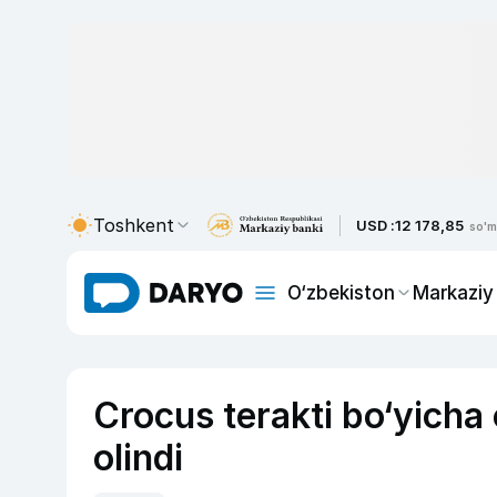
Toshkent
USD :
12 178,85
so'm
O‘zbekiston
Markaziy
Crocus terakti bo‘yicha 
olindi