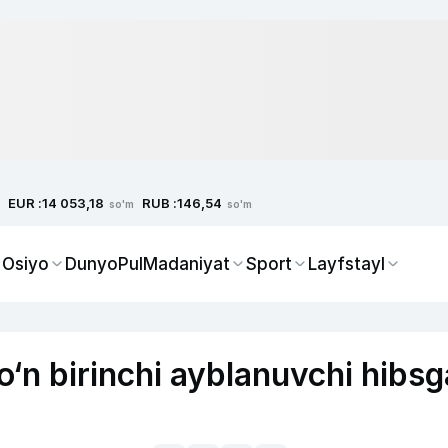
EUR :
RUB :
14 053,18
146,54
so'm
so'm
 Osiyo
Dunyo
Pul
Madaniyat
Sport
Layfstayl
o‘n birinchi ayblanuvchi hibsg