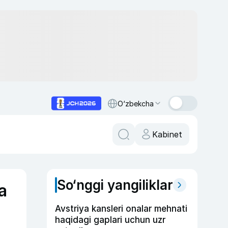
O‘zbekcha
Kabinet
So‘nggi yangiliklar
a
Avstriya kansleri onalar mehnati
haqidagi gaplari uchun uzr