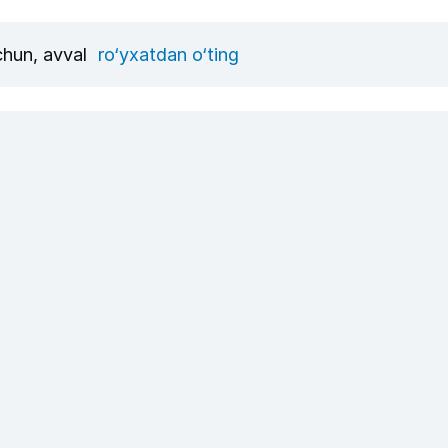
uchun, avval
ro‘yxatdan o‘ting