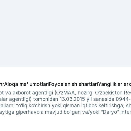
hr
Aloqa ma'lumotlari
Foydalanish shartlari
Yangiliklar arx
t va axborot agentligi (O‘zMAA, hozirgi O‘zbekiston Res
ar agentligi) tomonidan 13.03.2015 yil sanasida 0944
allarni to‘liq ko‘chirish yoki qisman iqtibos keltirishga, 
ytiga giperhavola mavjud bo‘lgan va/yoki “Daryo” intern