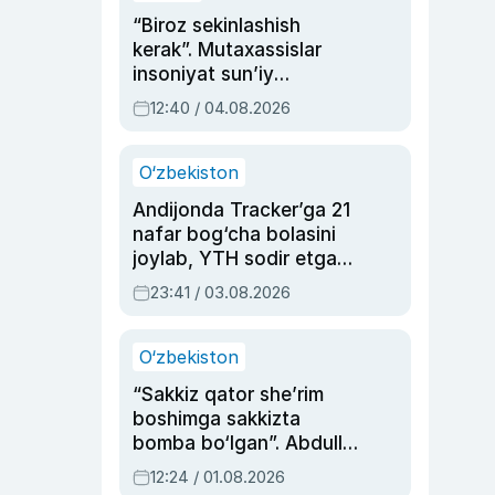
“Biroz sekinlashish
kerak”. Mutaxassislar
insoniyat sun’iy
intellektni boshqara
12:40 / 04.08.2026
olmay qolishidan xavotir
bildirdi
O‘zbekiston
Andijonda Tracker’ga 21
nafar bog‘cha bolasini
joylab, YTH sodir etgan
ayolga sud hukmi o‘qildi
23:41 / 03.08.2026
O‘zbekiston
“Sakkiz qator she’rim
boshimga sakkizta
bomba bo‘lgan”. Abdulla
Oripovni siyosiy
12:24 / 01.08.2026
ayblovlardan asrab