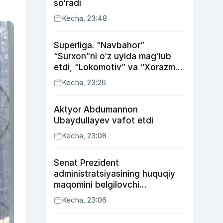
so‘radi
Kecha, 23:48
Superliga. “Navbahor”
“Surxon”ni o‘z uyida mag‘lub
etdi, “Lokomotiv” va “Xorazm”
uyda g‘alaba qozondi
Kecha, 23:26
Aktyor Abdu­mannon
Ubaydullayev vafot etdi
Kecha, 23:08
Senat Prezident
administratsiyasining huquqiy
maqomini belgilovchi
konstitutsiyaviy qonunni
Kecha, 23:06
ma’qulladi