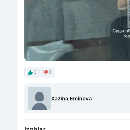
0
0
Xazina Eminova
Izohlar