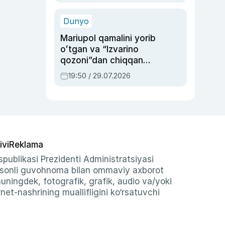
qolgan voqea
Dunyo
Mariupol qamalini yorib
oʻtgan va “Izvarino
qozoni”dan chiqqan
qahramon — Ukraina
19:50 / 29.07.2026
armiyasi bosh
qoʻmondoni Drapatiy
haqida
ivi
Reklama
publikasi Prezidenti Administratsiyasi
-sonli guvohnoma bilan ommaviy axborot
shuningdek, fotografik, grafik, audio va/yoki
et-nashrining muallifligini ko‘rsatuvchi