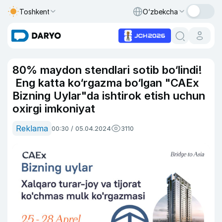
Toshkent
O‘zbekcha
80% maydon stendlari sotib bo‘lindi!
Eng katta ko‘rgazma bo‘lgan "CAEx
Bizning Uylar"da ishtirok etish uchun
oxirgi imkoniyat
Reklama
00:30 / 05.04.2024
3110