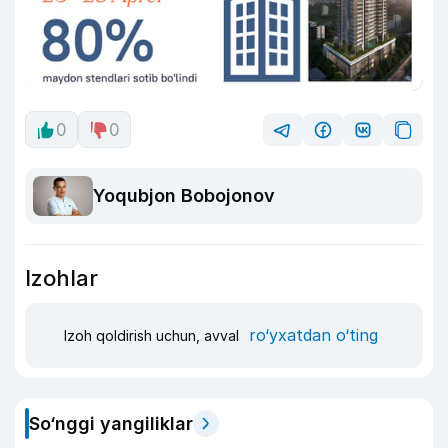
0
0
Yoqubjon Bobojonov
Izohlar
ro‘yxatdan o‘ting
Izoh qoldirish uchun, avval
So‘nggi yangiliklar