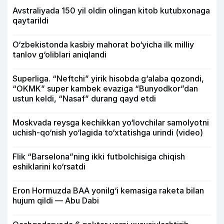
Avstraliyada 150 yil oldin olingan kitob kutubxonaga
qaytarildi
O‘zbekistonda kasbiy mahorat bo‘yicha ilk milliy
tanlov g‘oliblari aniqlandi
Superliga. “Neftchi” yirik hisobda g‘alaba qozondi,
“OKMK” super kambek evaziga “Bunyodkor”dan
ustun keldi, “Nasaf” durang qayd etdi
Moskvada reysga kechikkan yo‘lovchilar samolyotni
uchish-qo‘nish yo‘lagida to‘xtatishga urindi (video)
Flik “Barselona”ning ikki futbolchisiga chiqish
eshiklarini ko‘rsatdi
Eron Hormuzda BAA yonilg‘i kemasiga raketa bilan
hujum qildi — Abu Dabi