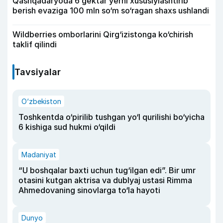
Qashqadaryoda 6 gektar yerni xususiylashtirib
berish evaziga 100 mln so‘m so‘ragan shaxs ushlandi
Wildberries omborlarini Qirg‘izistonga ko‘chirish
taklif qilindi
Tavsiyalar
O‘zbekiston
Toshkentda o‘pirilib tushgan yo‘l qurilishi bo‘yicha
6 kishiga sud hukmi o‘qildi
Madaniyat
“U boshqalar baxti uchun tug‘ilgan edi”. Bir umr
otasini kutgan aktrisa va dublyaj ustasi Rimma
Ahmedovaning sinovlarga to‘la hayoti
Dunyo