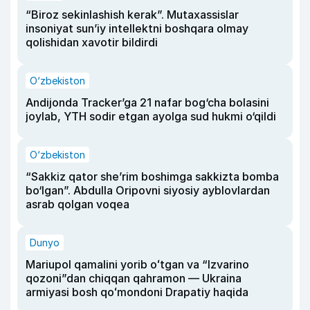
“Biroz sekinlashish kerak”. Mutaxassislar
insoniyat sun’iy intellektni boshqara olmay
qolishidan xavotir bildirdi
O‘zbekiston
Andijonda Tracker’ga 21 nafar bog‘cha bolasini
joylab, YTH sodir etgan ayolga sud hukmi o‘qildi
O‘zbekiston
“Sakkiz qator she’rim boshimga sakkizta bomba
bo‘lgan”. Abdulla Oripovni siyosiy ayblovlardan
asrab qolgan voqea
Dunyo
Mariupol qamalini yorib oʻtgan va “Izvarino
qozoni”dan chiqqan qahramon — Ukraina
armiyasi bosh qoʻmondoni Drapatiy haqida