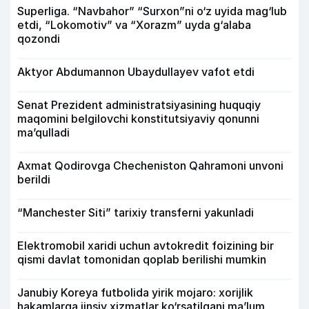
Superliga. “Navbahor” “Surxon”ni o‘z uyida mag‘lub
etdi, “Lokomotiv” va “Xorazm” uyda g‘alaba
qozondi
Aktyor Abdu­mannon Ubaydullayev vafot etdi
Senat Prezident administratsiyasining huquqiy
maqomini belgilovchi konstitutsiyaviy qonunni
ma’qulladi
Axmat Qodirovga Checheniston Qahramoni unvoni
berildi
“Manchester Siti” tarixiy transferni yakunladi
Elektromobil xaridi uchun avtokredit foizining bir
qismi davlat tomonidan qoplab berilishi mumkin
Janubiy Koreya futbolida yirik mojaro: xorijlik
hakamlarga jinsiy xizmatlar ko‘rsatilgani ma’lum