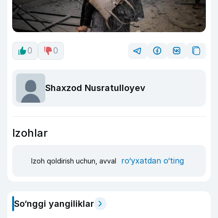
0
0
Shaxzod Nusratulloyev
Izohlar
ro‘yxatdan o‘ting
Izoh qoldirish uchun, avval
So‘nggi yangiliklar