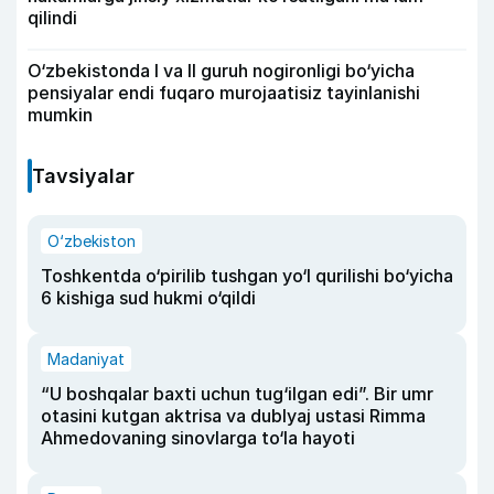
qilindi
O‘zbekistonda I va II guruh nogironligi bo‘yicha
pensiyalar endi fuqaro murojaatisiz tayinlanishi
mumkin
Tavsiyalar
O‘zbekiston
Toshkentda o‘pirilib tushgan yo‘l qurilishi bo‘yicha
6 kishiga sud hukmi o‘qildi
Madaniyat
“U boshqalar baxti uchun tug‘ilgan edi”. Bir umr
otasini kutgan aktrisa va dublyaj ustasi Rimma
Ahmedovaning sinovlarga to‘la hayoti