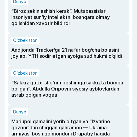
Dunyo
“Biroz sekinlashish kerak”. Mutaxassislar
insoniyat sun’iy intellektni boshqara olmay
qolishidan xavotir bildirdi
O‘zbekiston
Andijonda Tracker’ga 21 nafar bog‘cha bolasini
joylab, YTH sodir etgan ayolga sud hukmi o‘qildi
O‘zbekiston
“Sakkiz qator she’rim boshimga sakkizta bomba
bo‘lgan”. Abdulla Oripovni siyosiy ayblovlardan
asrab qolgan voqea
Dunyo
Mariupol qamalini yorib oʻtgan va “Izvarino
qozoni”dan chiqqan qahramon — Ukraina
armiyasi bosh qoʻmondoni Drapatiy haqida