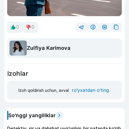
0
0
Zulfiya Karimova
Izohlar
ro‘yxatdan o‘ting
Izoh qoldirish uchun, avval
So‘nggi yangiliklar
Detektiv, sir va dahshat uyg‘unligi: bir nafasda ko‘rib