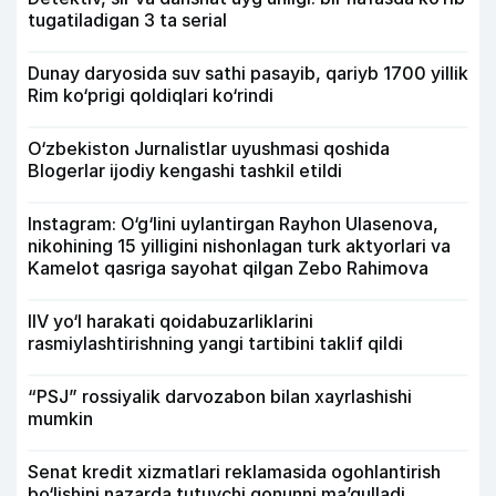
tugatiladigan 3 ta serial
Dunay daryosida suv sathi pasayib, qariyb 1700 yillik
Rim ko‘prigi qoldiqlari ko‘rindi
O‘zbekiston Jurnalistlar uyushmasi qoshida
Blogerlar ijodiy kengashi tashkil etildi
Instagram: O‘g‘lini uylantirgan Rayhon Ulasenova,
nikohining 15 yilligini nishonlagan turk aktyorlari va
Kamelot qasriga sayohat qilgan Zebo Rahimova
IIV yo‘l harakati qoidabuzarliklarini
rasmiylashtirishning yangi tartibini taklif qildi
“PSJ” rossiyalik darvozabon bilan xayrlashishi
mumkin
Senat kredit xizmatlari reklamasida ogohlantirish
bo‘lishini nazarda tutuvchi qonunni ma’qulladi