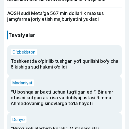
AQSH sudi Meta’ga 567 mln dollarlik maxsus
jamg‘arma joriy etish majburiyatini yukladi
Tavsiyalar
O‘zbekiston
Toshkentda o‘pirilib tushgan yo‘l qurilishi bo‘yicha
6 kishiga sud hukmi o‘qildi
Madaniyat
“U boshqalar baxti uchun tug‘ilgan edi”. Bir umr
otasini kutgan aktrisa va dublyaj ustasi Rimma
Ahmedovaning sinovlarga to‘la hayoti
Dunyo
“Biroz sekinlashish kerak”. Mutaxassislar