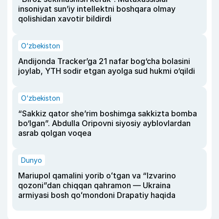
insoniyat sun’iy intellektni boshqara olmay
qolishidan xavotir bildirdi
O‘zbekiston
Andijonda Tracker’ga 21 nafar bog‘cha bolasini
joylab, YTH sodir etgan ayolga sud hukmi o‘qildi
O‘zbekiston
“Sakkiz qator she’rim boshimga sakkizta bomba
bo‘lgan”. Abdulla Oripovni siyosiy ayblovlardan
asrab qolgan voqea
Dunyo
Mariupol qamalini yorib oʻtgan va “Izvarino
qozoni”dan chiqqan qahramon — Ukraina
armiyasi bosh qoʻmondoni Drapatiy haqida