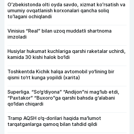
Oʻzbekistonda olti oyda savdo, xizmat koʻrsatish va
umumiy ovqatlanish korxonalari qancha soliq
toʻlagani ochiqlandi
Vinisius “Real” bilan uzoq muddatli shartnoma
imzoladi
Husiylar hukumat kuchlariga qarshi raketalar uchirdi,
kamida 30 kishi halok bo‘ldi
Toshkentda Kichik halqa avtomobil yo‘lining bir
qismi to‘rt kunga yopildi (xarita)
Superliga. “So‘g‘diyona” “Andijon”ni mag‘lub etdi,
“Paxtakor” “Buxoro”ga qarshi bahsda g‘alabani
qo‘ldan chiqardi
Tramp AQSH o‘q-dorilari haqida ma’lumot
tarqatganlarga qamoq bilan tahdid qildi