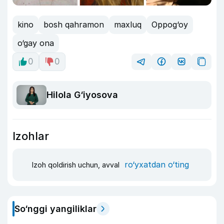
kino
bosh qahramon
maxluq
Oppog‘oy
o‘gay ona
0
0
Hilola G‘iyosova
Izohlar
ro‘yxatdan o‘ting
Izoh qoldirish uchun, avval
So‘nggi yangiliklar