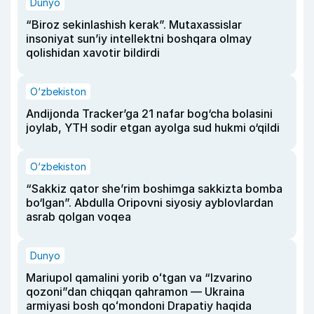
Dunyo
“Biroz sekinlashish kerak”. Mutaxassislar
insoniyat sun’iy intellektni boshqara olmay
qolishidan xavotir bildirdi
O‘zbekiston
Andijonda Tracker’ga 21 nafar bog‘cha bolasini
joylab, YTH sodir etgan ayolga sud hukmi o‘qildi
O‘zbekiston
“Sakkiz qator she’rim boshimga sakkizta bomba
bo‘lgan”. Abdulla Oripovni siyosiy ayblovlardan
asrab qolgan voqea
Dunyo
Mariupol qamalini yorib oʻtgan va “Izvarino
qozoni”dan chiqqan qahramon — Ukraina
armiyasi bosh qoʻmondoni Drapatiy haqida