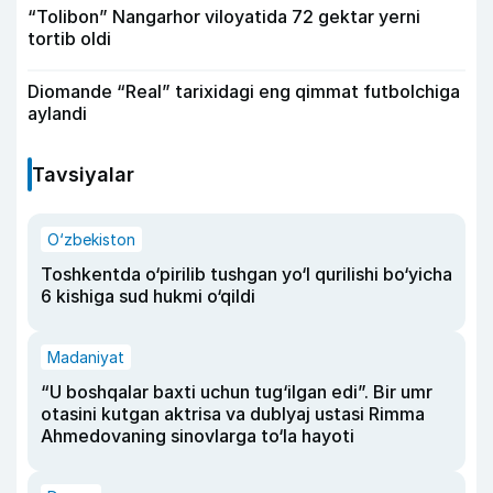
“Tolibon” Nangarhor viloyatida 72 gektar yerni
tortib oldi
Diomande “Real” tarixidagi eng qimmat futbolchiga
aylandi
Tavsiyalar
O‘zbekiston
Toshkentda o‘pirilib tushgan yo‘l qurilishi bo‘yicha
6 kishiga sud hukmi o‘qildi
Madaniyat
“U boshqalar baxti uchun tug‘ilgan edi”. Bir umr
otasini kutgan aktrisa va dublyaj ustasi Rimma
Ahmedovaning sinovlarga to‘la hayoti