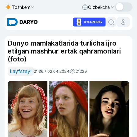
Toshkent
O‘zbekcha
Dunyo mamlakatlarida turlicha ijro
etilgan mashhur ertak qahramonlari
(foto)
Layfstayl
21:36 / 02.04.2024
21229