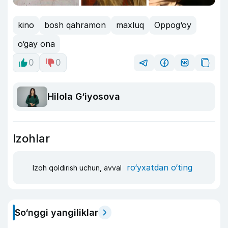
kino
bosh qahramon
maxluq
Oppog‘oy
o‘gay ona
0
0
Hilola G‘iyosova
Izohlar
ro‘yxatdan o‘ting
Izoh qoldirish uchun, avval
So‘nggi yangiliklar