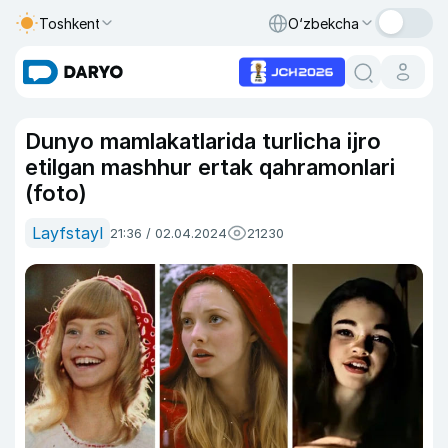
Toshkent
O‘zbekcha
Dunyo mamlakatlarida turlicha ijro
etilgan mashhur ertak qahramonlari
(foto)
Layfstayl
21:36 / 02.04.2024
21230