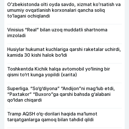
Oʻzbekistonda olti oyda savdo, xizmat koʻrsatish va
umumiy ovqatlanish korxonalari qancha soliq
toʻlagani ochiqlandi
Vinisius “Real” bilan uzoq muddatli shartnoma
imzoladi
Husiylar hukumat kuchlariga qarshi raketalar uchirdi,
kamida 30 kishi halok bo‘ldi
Toshkentda Kichik halqa avtomobil yo‘lining bir
qismi to‘rt kunga yopildi (xarita)
Superliga. “So‘g‘diyona” “Andijon”ni mag‘lub etdi,
“Paxtakor” “Buxoro”ga qarshi bahsda g‘alabani
qo‘ldan chiqardi
Tramp AQSH o‘q-dorilari haqida ma’lumot
tarqatganlarga qamoq bilan tahdid qildi