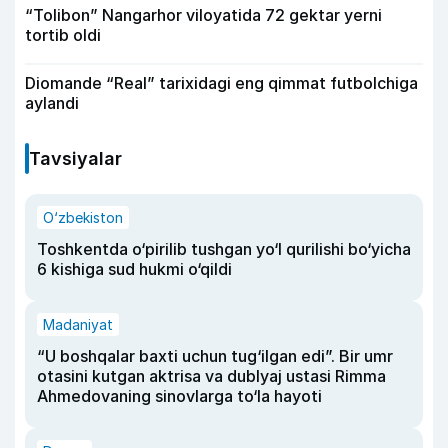
“Tolibon” Nangarhor viloyatida 72 gektar yerni
tortib oldi
Diomande “Real” tarixidagi eng qimmat futbolchiga
aylandi
Tavsiyalar
O‘zbekiston
Toshkentda o‘pirilib tushgan yo‘l qurilishi bo‘yicha
6 kishiga sud hukmi o‘qildi
Madaniyat
“U boshqalar baxti uchun tug‘ilgan edi”. Bir umr
otasini kutgan aktrisa va dublyaj ustasi Rimma
Ahmedovaning sinovlarga to‘la hayoti