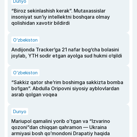
Dunyo
“Biroz sekinlashish kerak”. Mutaxassislar
insoniyat sun’iy intellektni boshqara olmay
qolishidan xavotir bildirdi
O‘zbekiston
Andijonda Tracker’ga 21 nafar bog‘cha bolasini
joylab, YTH sodir etgan ayolga sud hukmi o‘qildi
O‘zbekiston
“Sakkiz qator she’rim boshimga sakkizta bomba
bo‘lgan”. Abdulla Oripovni siyosiy ayblovlardan
asrab qolgan voqea
Dunyo
Mariupol qamalini yorib oʻtgan va “Izvarino
qozoni”dan chiqqan qahramon — Ukraina
armiyasi bosh qoʻmondoni Drapatiy haqida