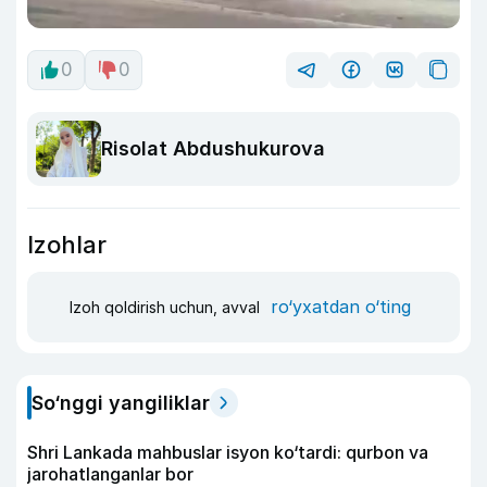
0
0
Risolat Abdushukurova
Izohlar
ro‘yxatdan o‘ting
Izoh qoldirish uchun, avval
So‘nggi yangiliklar
Shri Lankada mahbuslar isyon ko‘tardi: qurbon va
jarohatlanganlar bor