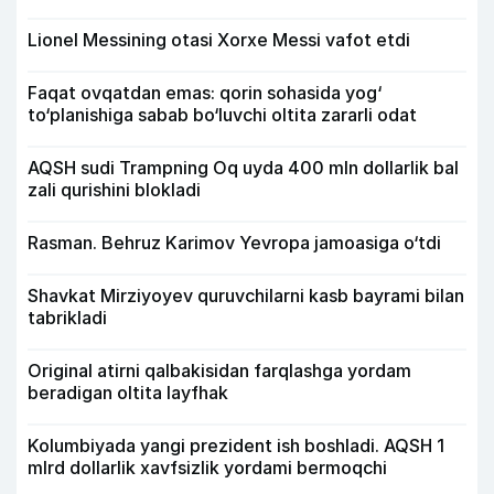
Lionel Messining otasi Xorxe Messi vafot etdi
Faqat ovqatdan emas: qorin sohasida yog‘
to‘planishiga sabab bo‘luvchi oltita zararli odat
AQSH sudi Trampning Oq uyda 400 mln dollarlik bal
zali qurishini blokladi
Rasman. Behruz Karimov Yevropa jamoasiga o‘tdi
Shavkat Mirziyoyev quruvchilarni kasb bayrami bilan
tabrikladi
Original atirni qalbakisidan farqlashga yordam
beradigan oltita layfhak
Kolumbiyada yangi prezident ish boshladi. AQSH 1
mlrd dollarlik xavfsizlik yordami bermoqchi