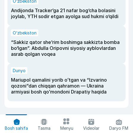
O‘zbekiston
Andijonda Tracker’ga 21 nafar bog‘cha bolasini
joylab, YTH sodir etgan ayolga sud hukmi o‘qildi
O‘zbekiston
“Sakkiz qator she’rim boshimga sakkizta bomba
bo‘lgan”. Abdulla Oripovni siyosiy ayblovlardan
asrab qolgan voqea
Dunyo
Mariupol qamalini yorib oʻtgan va “Izvarino
qozoni”dan chiqqan qahramon — Ukraina
armiyasi bosh qoʻmondoni Drapatiy haqida
Bosh sahifa
Tasma
Menyu
Videolar
Daryo FM