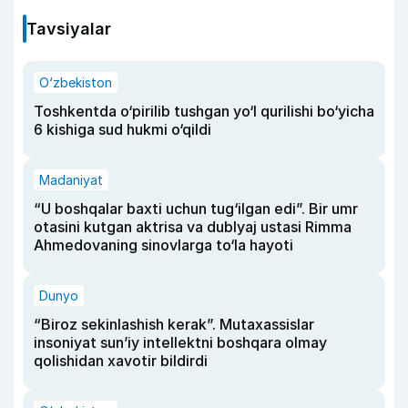
Tavsiyalar
O‘zbekiston
Toshkentda o‘pirilib tushgan yo‘l qurilishi bo‘yicha
6 kishiga sud hukmi o‘qildi
Madaniyat
“U boshqalar baxti uchun tug‘ilgan edi”. Bir umr
otasini kutgan aktrisa va dublyaj ustasi Rimma
Ahmedovaning sinovlarga to‘la hayoti
Dunyo
“Biroz sekinlashish kerak”. Mutaxassislar
insoniyat sun’iy intellektni boshqara olmay
qolishidan xavotir bildirdi