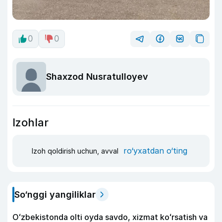
0
0
Shaxzod Nusratulloyev
Izohlar
ro‘yxatdan o‘ting
Izoh qoldirish uchun, avval
So‘nggi yangiliklar
Oʻzbekistonda olti oyda savdo, xizmat koʻrsatish va