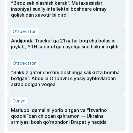
“Biroz sekinlashish kerak”. Mutaxassislar
insoniyat sun’iy intellektni boshqara olmay
qolishidan xavotir bildirdi
O‘zbekiston
Andijonda Tracker’ga 21 nafar bog‘cha bolasini
joylab, YTH sodir etgan ayolga sud hukmi o‘qildi
O‘zbekiston
“Sakkiz qator she’rim boshimga sakkizta bomba
bo‘lgan”. Abdulla Oripovni siyosiy ayblovlardan
asrab qolgan voqea
Dunyo
Mariupol qamalini yorib oʻtgan va “Izvarino
qozoni”dan chiqqan qahramon — Ukraina
armiyasi bosh qoʻmondoni Drapatiy haqida