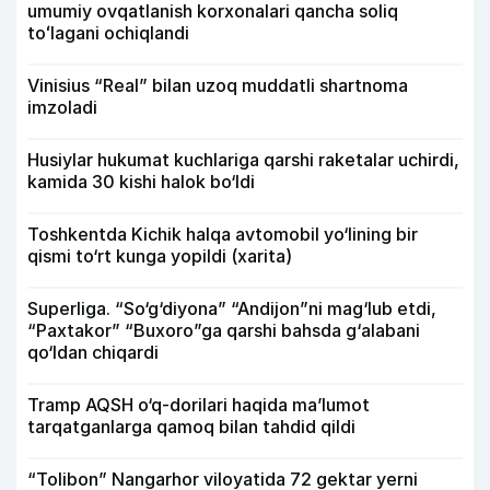
umumiy ovqatlanish korxonalari qancha soliq
toʻlagani ochiqlandi
Vinisius “Real” bilan uzoq muddatli shartnoma
imzoladi
Husiylar hukumat kuchlariga qarshi raketalar uchirdi,
kamida 30 kishi halok bo‘ldi
Toshkentda Kichik halqa avtomobil yo‘lining bir
qismi to‘rt kunga yopildi (xarita)
Superliga. “So‘g‘diyona” “Andijon”ni mag‘lub etdi,
“Paxtakor” “Buxoro”ga qarshi bahsda g‘alabani
qo‘ldan chiqardi
Tramp AQSH o‘q-dorilari haqida ma’lumot
tarqatganlarga qamoq bilan tahdid qildi
“Tolibon” Nangarhor viloyatida 72 gektar yerni