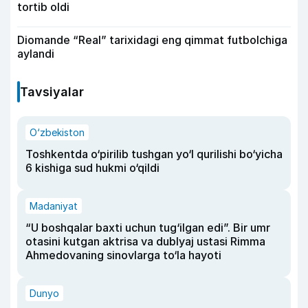
tortib oldi
Diomande “Real” tarixidagi eng qimmat futbolchiga
aylandi
Tavsiyalar
O‘zbekiston
Toshkentda o‘pirilib tushgan yo‘l qurilishi bo‘yicha
6 kishiga sud hukmi o‘qildi
Madaniyat
“U boshqalar baxti uchun tug‘ilgan edi”. Bir umr
otasini kutgan aktrisa va dublyaj ustasi Rimma
Ahmedovaning sinovlarga to‘la hayoti
Dunyo