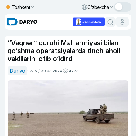
Toshkent
O‘zbekcha
“Vagner” guruhi Mali armiyasi bilan
qo‘shma operatsiyalarda tinch aholi
vakillarini otib o‘ldirdi
Dunyo
02:15 / 30.03.2024
4773