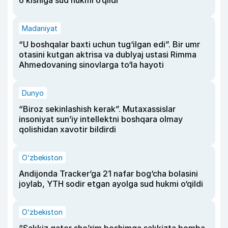
6 kishiga sud hukmi o‘qildi
Madaniyat
“U boshqalar baxti uchun tug‘ilgan edi”. Bir umr
otasini kutgan aktrisa va dublyaj ustasi Rimma
Ahmedovaning sinovlarga to‘la hayoti
Dunyo
“Biroz sekinlashish kerak”. Mutaxassislar
insoniyat sun’iy intellektni boshqara olmay
qolishidan xavotir bildirdi
O‘zbekiston
Andijonda Tracker’ga 21 nafar bog‘cha bolasini
joylab, YTH sodir etgan ayolga sud hukmi o‘qildi
O‘zbekiston