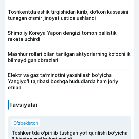
Toshkentda eshik tirqishidan kirib, do‘kon kassasini
tunagan o‘smir jinoyat ustida ushlandi
Shimoliy Koreya Yapon dengizi tomon ballistik
raketa uchirdi
Mashhur rollari bilan tanilgan aktyorlarning ko‘pchilik
bilmaydigan obrazlari
Elektr va gaz taʼminotini yaxshilash boʻyicha
Yangiyoʻl tajribasi boshqa hududlarda ham joriy
etiladi
Tavsiyalar
O‘zbekiston
Toshkentda o‘pirilib tushgan yo‘l qurilishi bo‘yicha