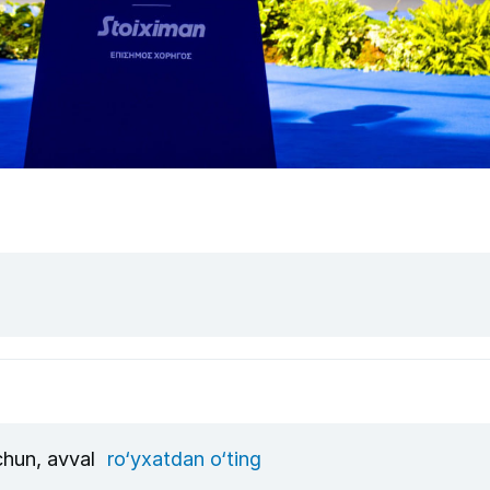
uchun, avval
ro‘yxatdan o‘ting