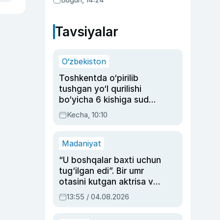
Tavsiyalar
O‘zbekiston
Toshkentda o‘pirilib
tushgan yo‘l qurilishi
bo‘yicha 6 kishiga sud
hukmi o‘qildi
Kecha, 10:10
Madaniyat
“U boshqalar baxti uchun
tug‘ilgan edi”. Bir umr
otasini kutgan aktrisa va
dublyaj ustasi Rimma
13:55 / 04.08.2026
Ahmedovaning
sinovlarga to‘la hayoti