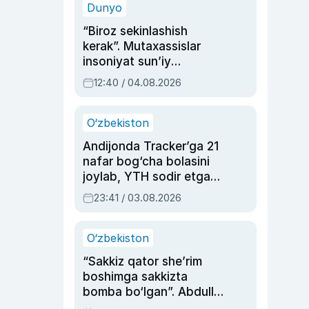
Dunyo
“Biroz sekinlashish
kerak”. Mutaxassislar
insoniyat sun’iy
intellektni boshqara
12:40 / 04.08.2026
olmay qolishidan xavotir
bildirdi
O‘zbekiston
Andijonda Tracker’ga 21
nafar bog‘cha bolasini
joylab, YTH sodir etgan
ayolga sud hukmi o‘qildi
23:41 / 03.08.2026
O‘zbekiston
“Sakkiz qator she’rim
boshimga sakkizta
bomba bo‘lgan”. Abdulla
Oripovni siyosiy