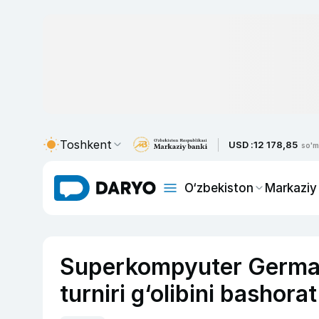
Toshkent
USD :
12 178,85
so'm
O‘zbekiston
Markaziy
Superkompyuter Germa
turniri g‘olibini bashorat 