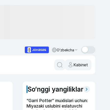
O‘zbekcha
Kabinet
So‘nggi yangiliklar
“Garri Potter” muxlislari uchun:
Miyazaki uslubini eslatuvchi