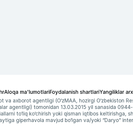
hr
Aloqa ma'lumotlari
Foydalanish shartlari
Yangiliklar arx
t va axborot agentligi (O‘zMAA, hozirgi O‘zbekiston Res
ar agentligi) tomonidan 13.03.2015 yil sanasida 0944
allarni to‘liq ko‘chirish yoki qisman iqtibos keltirishga, 
ytiga giperhavola mavjud bo‘lgan va/yoki “Daryo” intern