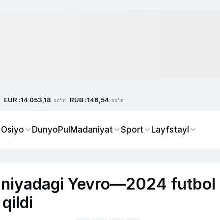
EUR :
RUB :
14 053,18
146,54
so'm
so'm
 Osiyo
Dunyo
Pul
Madaniyat
Sport
Layfstayl
niyadagi Yevro—2024 futbol
qildi