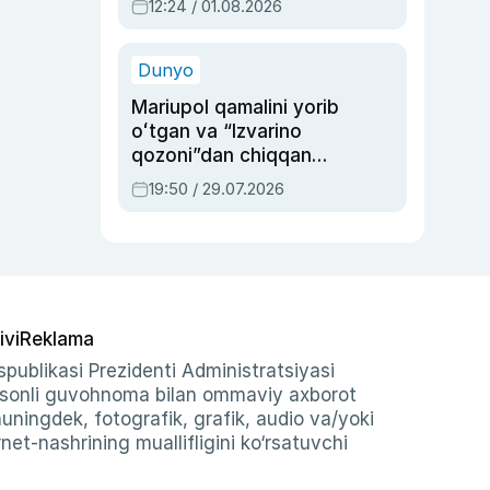
12:24 / 01.08.2026
ayblovlardan asrab
qolgan voqea
Dunyo
Mariupol qamalini yorib
oʻtgan va “Izvarino
qozoni”dan chiqqan
qahramon — Ukraina
19:50 / 29.07.2026
armiyasi bosh
qoʻmondoni Drapatiy
haqida
ivi
Reklama
publikasi Prezidenti Administratsiyasi
-sonli guvohnoma bilan ommaviy axborot
shuningdek, fotografik, grafik, audio va/yoki
et-nashrining muallifligini ko‘rsatuvchi