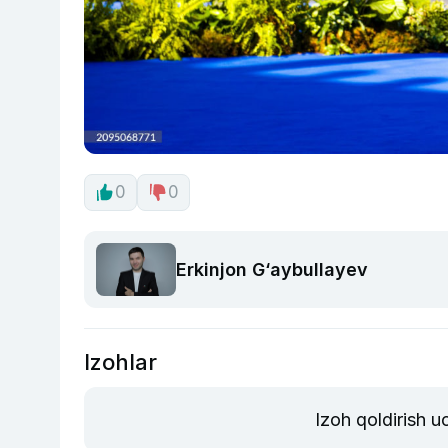
0
0
Erkinjon G‘aybullayev
Izohlar
Izoh qoldirish 