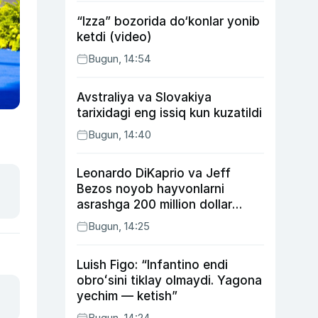
“Izza” bozorida do‘konlar yonib
ketdi (video)
Bugun, 14:54
Avstraliya va Slovakiya
tarixidagi eng issiq kun kuzatildi
Bugun, 14:40
Leonardo DiKaprio va Jeff
Bezos noyob hayvonlarni
asrashga 200 million dollar
ajratdi
Bugun, 14:25
Luish Figo: “Infantino endi
obroʻsini tiklay olmaydi. Yagona
yechim — ketish”
Bugun, 14:24