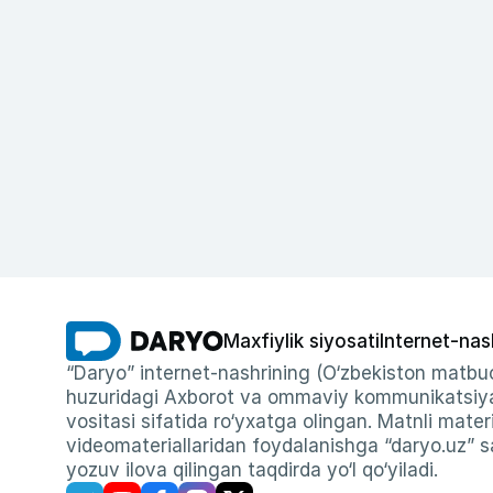
Maxfiylik siyosati
Internet-nas
“Daryo” internet-nashrining (O‘zbekiston matbuo
huzuridagi Axborot va ommaviy kommunikatsiyal
vositasi sifatida ro‘yxatga olingan. Matnli materi
videomateriallaridan foydalanishga “daryo.uz” sa
yozuv ilova qilingan taqdirda yo‘l qo‘yiladi.