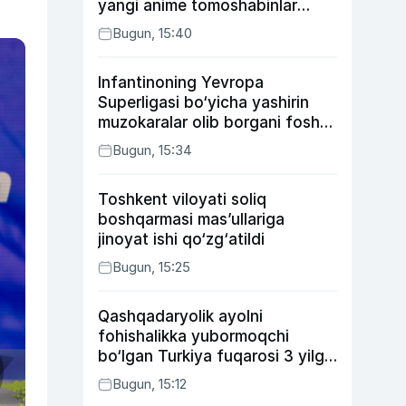
yangi anime tomoshabinlar
e’tiborini qozonmoqda
Bugun, 15:40
Infantinoning Yevropa
Superligasi bo‘yicha yashirin
muzokaralar olib borgani fosh
bo‘ldi
Bugun, 15:34
Toshkent viloyati soliq
boshqarmasi mas’ullariga
jinoyat ishi qo‘zg‘atildi
Bugun, 15:25
Qashqadaryolik ayolni
fohishalikka yubormoqchi
bo‘lgan Turkiya fuqarosi 3 yilga
qamaldi
Bugun, 15:12