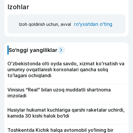
Izohlar
ro‘yxatdan o‘ting
Izoh qoldirish uchun, avval
So‘nggi yangiliklar
Oʻzbekistonda olti oyda savdo, xizmat koʻrsatish va
umumiy ovqatlanish korxonalari qancha soliq
toʻlagani ochiqlandi
Vinisius “Real” bilan uzoq muddatli shartnoma
imzoladi
Husiylar hukumat kuchlariga qarshi raketalar uchirdi,
kamida 30 kishi halok bo‘ldi
Toshkentda Kichik halqa avtomobil yo‘lining bir