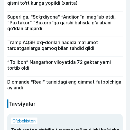
qismi to‘rt kunga yopildi (xarita)
Superliga. “So‘g‘diyona” “Andijon”ni mag‘lub etdi,
“Paxtakor” “Buxoro”ga qarshi bahsda g‘alabani
qo‘ldan chiqardi
Tramp AQSH o‘q-dorilari haqida ma’lumot
tarqatganlarga qamoq bilan tahdid qildi
“Tolibon” Nangarhor viloyatida 72 gektar yerni
tortib oldi
Diomande “Real” tarixidagi eng qimmat futbolchiga
aylandi
Tavsiyalar
O‘zbekiston