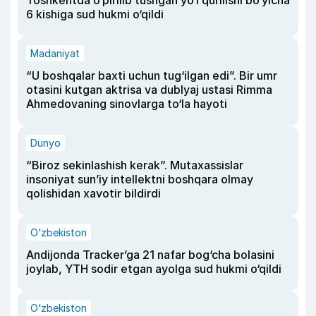
Toshkentda o‘pirilib tushgan yo‘l qurilishi bo‘yicha
6 kishiga sud hukmi o‘qildi
Madaniyat
“U boshqalar baxti uchun tug‘ilgan edi”. Bir umr
otasini kutgan aktrisa va dublyaj ustasi Rimma
Ahmedovaning sinovlarga to‘la hayoti
Dunyo
“Biroz sekinlashish kerak”. Mutaxassislar
insoniyat sun’iy intellektni boshqara olmay
qolishidan xavotir bildirdi
O‘zbekiston
Andijonda Tracker’ga 21 nafar bog‘cha bolasini
joylab, YTH sodir etgan ayolga sud hukmi o‘qildi
O‘zbekiston