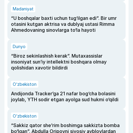
Madaniyat
“U boshqalar baxti uchun tug‘ilgan edi”. Bir umr
otasini kutgan aktrisa va dublyaj ustasi Rimma
Ahmedovaning sinovlarga to‘la hayoti
Dunyo
“Biroz sekinlashish kerak”. Mutaxassislar
insoniyat sun’iy intellektni boshqara olmay
qolishidan xavotir bildirdi
O‘zbekiston
Andijonda Tracker’ga 21 nafar bog‘cha bolasini
joylab, YTH sodir etgan ayolga sud hukmi o‘qildi
O‘zbekiston
“Sakkiz qator she’rim boshimga sakkizta bomba
bo‘lgan”. Abdulla Oripovni siyosiy ayblovlardan