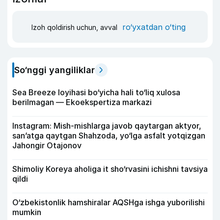
ro‘yxatdan o‘ting
Izoh qoldirish uchun, avval
So‘nggi yangiliklar
Sea Breeze loyihasi bo‘yicha hali to‘liq xulosa
berilmagan — Ekoekspertiza markazi
Instagram: Mish-mishlarga javob qaytargan aktyor,
san’atga qaytgan Shahzoda, yo‘lga asfalt yotqizgan
Jahongir Otajonov
Shimoliy Koreya aholiga it sho‘rvasini ichishni tavsiya
qildi
O‘zbekistonlik hamshiralar AQSHga ishga yuborilishi
mumkin