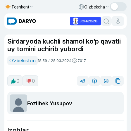
Toshkent
O‘zbekcha
Sirdaryoda kuchli shamol ko‘p qavatli
uy tomini uchirib yubordi
O‘zbekiston
18:59 / 28.03.2024
7017
0
0
Fozilbek Yusupov
Izohlar