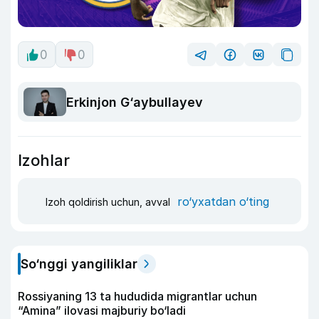
0
0
Erkinjon G‘aybullayev
Izohlar
ro‘yxatdan o‘ting
Izoh qoldirish uchun, avval
So‘nggi yangiliklar
Rossiyaning 13 ta hududida migrantlar uchun
“Amina” ilovasi majburiy bo‘ladi