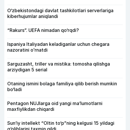
O‘zbekistondagi davlat tashkilotlari serverlariga
kiberhujumlar aniqlandi
“Rakurs”. UEFA nimadan qo‘rqdi?
Ispaniya Italiyadan keladiganlar uchun chegara
nazoratini oʻrnatdi
Sarguzasht, triller va mistika: tomosha qilishga
arziydigan 5 serial
Otaning ismini bolaga familiya qilib berish mumkin
bo‘ladi
Pentagon NUJlarga oid yangi maʼlumotlarni
maxfiylikdan chiqardi
Sun’iy intellekt “Oltin to‘p”ning kelgusi 15 yildagi
g‘oliblarini taxmin qildi