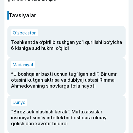
Tavsiyalar
O‘zbekiston
Toshkentda o‘pirilib tushgan yo‘l qurilishi bo‘yicha
6 kishiga sud hukmi o‘qildi
Madaniyat
“U boshqalar baxti uchun tug‘ilgan edi”. Bir umr
otasini kutgan aktrisa va dublyaj ustasi Rimma
Ahmedovaning sinovlarga to‘la hayoti
Dunyo
“Biroz sekinlashish kerak”. Mutaxassislar
insoniyat sun’iy intellektni boshqara olmay
qolishidan xavotir bildirdi