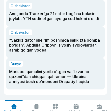
O‘zbekiston
Andijonda Tracker’ga 21 nafar bog‘cha bolasini
joylab, YTH sodir etgan ayolga sud hukmi o‘qildi
O‘zbekiston
“Sakkiz qator she’rim boshimga sakkizta bomba
bo‘lgan”. Abdulla Oripovni siyosiy ayblovlardan
asrab qolgan voqea
Dunyo
Mariupol qamalini yorib oʻtgan va “Izvarino
qozoni”dan chiqqan qahramon — Ukraina
armiyasi bosh qoʻmondoni Drapatiy haqida