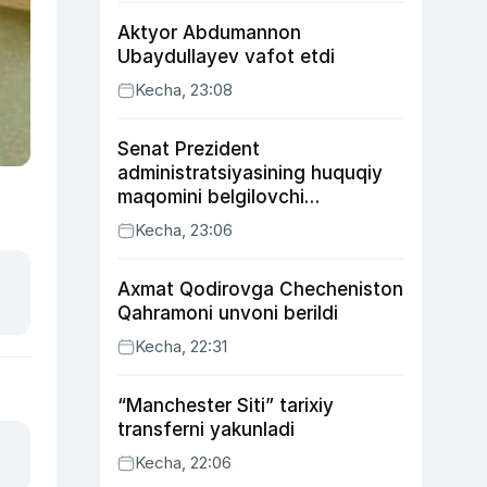
Aktyor Abdu­mannon
Ubaydullayev vafot etdi
Kecha, 23:08
Senat Prezident
administratsiyasining huquqiy
maqomini belgilovchi
konstitutsiyaviy qonunni
Kecha, 23:06
ma’qulladi
Axmat Qodirovga Checheniston
Qahramoni unvoni berildi
Kecha, 22:31
“Manchester Siti” tarixiy
transferni yakunladi
Kecha, 22:06