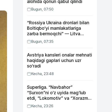
alohida qonun qabul qilindi
Bugun, 07:50
“Rossiya Ukraina dronlari bilan
Boltiqbo‘yi mamlakatlariga
zarba bermoqchi” — Litva
mudofaa vaziri
Bugun, 07:35
Avstriya kansleri onalar mehnati
haqidagi gaplari uchun uzr
so‘radi
Kecha, 23:48
Superliga. “Navbahor”
“Surxon”ni o‘z uyida mag‘lub
etdi, “Lokomotiv” va “Xorazm”
uyda g‘alaba qozondi
Kecha, 23:26