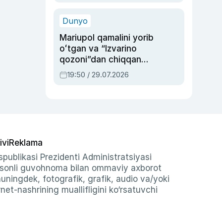
qolgan voqea
Dunyo
Mariupol qamalini yorib
oʻtgan va “Izvarino
qozoni”dan chiqqan
qahramon — Ukraina
19:50 / 29.07.2026
armiyasi bosh
qoʻmondoni Drapatiy
haqida
ivi
Reklama
publikasi Prezidenti Administratsiyasi
-sonli guvohnoma bilan ommaviy axborot
shuningdek, fotografik, grafik, audio va/yoki
et-nashrining muallifligini ko‘rsatuvchi