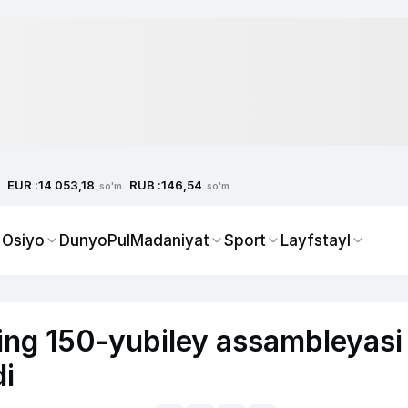
EUR :
RUB :
14 053,18
146,54
so'm
so'm
 Osiyo
Dunyo
Pul
Madaniyat
Sport
Layfstayl
ning 150-yubiley assambleyasi
di