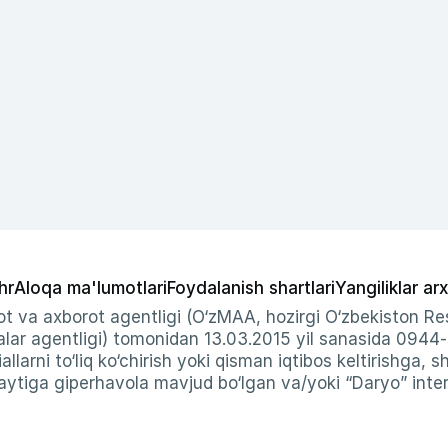
hr
Aloqa ma'lumotlari
Foydalanish shartlari
Yangiliklar arx
t va axborot agentligi (O‘zMAA, hozirgi O‘zbekiston Res
ar agentligi) tomonidan 13.03.2015 yil sanasida 0944
allarni to‘liq ko‘chirish yoki qisman iqtibos keltirishga, 
ytiga giperhavola mavjud bo‘lgan va/yoki “Daryo” intern