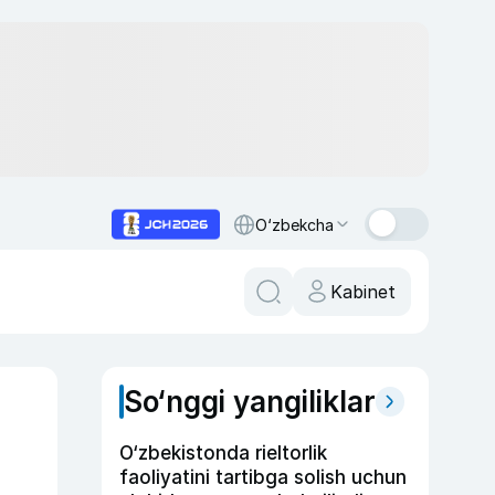
O‘zbekcha
Kabinet
So‘nggi yangiliklar
O‘zbekistonda rieltorlik
faoliyatini tartibga solish uchun