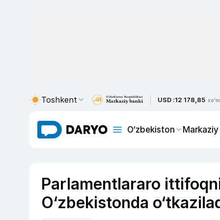
Toshkent
USD :
12 178,85
so'm
O‘zbekiston
Markaziy
Parlamentlararo ittifoq
O‘zbekistonda o‘tkazila