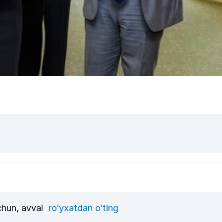
uchun, avval
ro‘yxatdan o‘ting