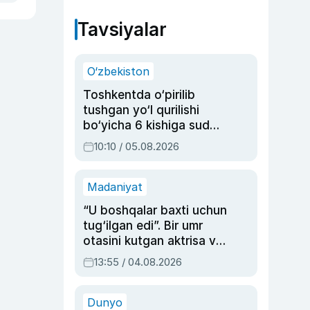
Tavsiyalar
O‘zbekiston
Toshkentda o‘pirilib
tushgan yo‘l qurilishi
bo‘yicha 6 kishiga sud
hukmi o‘qildi
10:10 / 05.08.2026
Madaniyat
“U boshqalar baxti uchun
tug‘ilgan edi”. Bir umr
otasini kutgan aktrisa va
dublyaj ustasi Rimma
13:55 / 04.08.2026
Ahmedovaning
sinovlarga to‘la hayoti
Dunyo