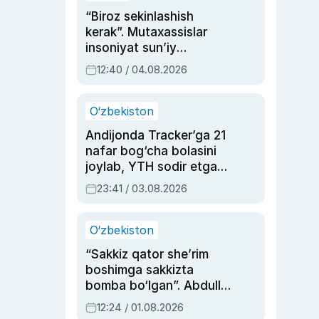
“Biroz sekinlashish
kerak”. Mutaxassislar
insoniyat sun’iy
intellektni boshqara
12:40 / 04.08.2026
olmay qolishidan xavotir
bildirdi
O‘zbekiston
Andijonda Tracker’ga 21
nafar bog‘cha bolasini
joylab, YTH sodir etgan
ayolga sud hukmi o‘qildi
23:41 / 03.08.2026
O‘zbekiston
“Sakkiz qator she’rim
boshimga sakkizta
bomba bo‘lgan”. Abdulla
Oripovni siyosiy
12:24 / 01.08.2026
ayblovlardan asrab