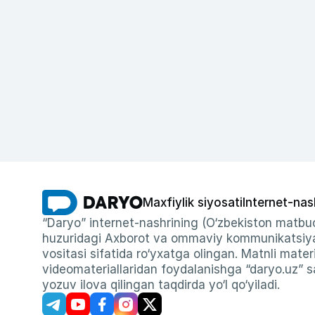
Maxfiylik siyosati
Internet-nas
“Daryo” internet-nashrining (O‘zbekiston matbuo
huzuridagi Axborot va ommaviy kommunikatsiyal
vositasi sifatida ro‘yxatga olingan. Matnli materi
videomateriallaridan foydalanishga “daryo.uz” sa
yozuv ilova qilingan taqdirda yo‘l qo‘yiladi.