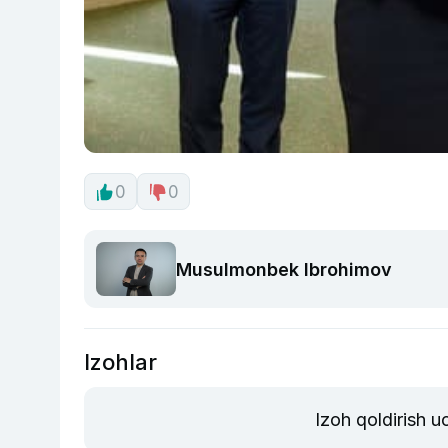
0
0
Musulmonbek Ibrohimov
Izohlar
Izoh qoldirish 