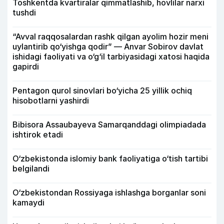
Toshkentda kvartiralar qimmatlashib, hovlilar narxi
tushdi
“Avval raqqosalardan rashk qilgan ayolim hozir meni
uylantirib qo‘yishga qodir” — Anvar Sobirov davlat
ishidagi faoliyati va o‘g‘il tarbiyasidagi xatosi haqida
gapirdi
Pentagon qurol sinovlari bo‘yicha 25 yillik ochiq
hisobotlarni yashirdi
Bibisora Assaubayeva Samarqanddagi olimpiadada
ishtirok etadi
O‘zbekistonda islomiy bank faoliyatiga o‘tish tartibi
belgilandi
O‘zbekistondan Rossiyaga ishlashga borganlar soni
kamaydi