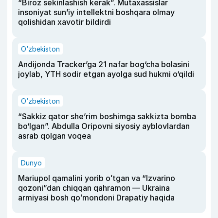
“Biroz sekinlashish kerak”. Mutaxassislar
insoniyat sun’iy intellektni boshqara olmay
qolishidan xavotir bildirdi
O‘zbekiston
Andijonda Tracker’ga 21 nafar bog‘cha bolasini
joylab, YTH sodir etgan ayolga sud hukmi o‘qildi
O‘zbekiston
“Sakkiz qator she’rim boshimga sakkizta bomba
bo‘lgan”. Abdulla Oripovni siyosiy ayblovlardan
asrab qolgan voqea
Dunyo
Mariupol qamalini yorib oʻtgan va “Izvarino
qozoni”dan chiqqan qahramon — Ukraina
armiyasi bosh qoʻmondoni Drapatiy haqida