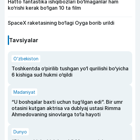
Hatto fantastika ishqibozlari bo‘lmaganlar ham
ko‘rishi kerak bo‘lgan 10 ta film
SpaceX raketasining bo‘lagi Oyga borib urildi
Tavsiyalar
O‘zbekiston
Toshkentda o‘pirilib tushgan yo‘l qurilishi bo‘yicha
6 kishiga sud hukmi o‘qildi
Madaniyat
“U boshqalar baxti uchun tug‘ilgan edi”. Bir umr
otasini kutgan aktrisa va dublyaj ustasi Rimma
Ahmedovaning sinovlarga to‘la hayoti
Dunyo