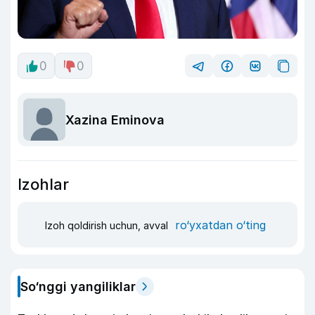
0
0
Xazina Eminova
Izohlar
ro‘yxatdan o‘ting
Izoh qoldirish uchun, avval
So‘nggi yangiliklar