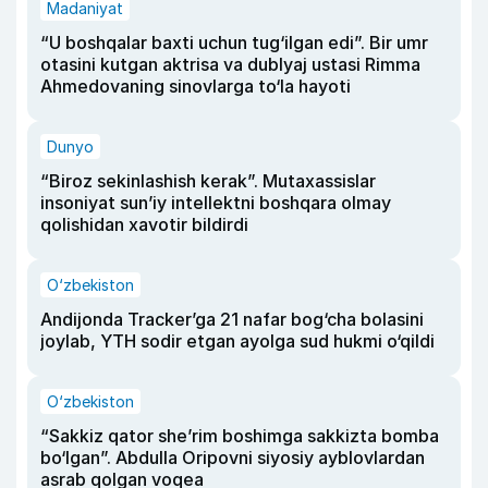
Madaniyat
“U boshqalar baxti uchun tug‘ilgan edi”. Bir umr
otasini kutgan aktrisa va dublyaj ustasi Rimma
Ahmedovaning sinovlarga to‘la hayoti
Dunyo
“Biroz sekinlashish kerak”. Mutaxassislar
insoniyat sun’iy intellektni boshqara olmay
qolishidan xavotir bildirdi
O‘zbekiston
Andijonda Tracker’ga 21 nafar bog‘cha bolasini
joylab, YTH sodir etgan ayolga sud hukmi o‘qildi
O‘zbekiston
“Sakkiz qator she’rim boshimga sakkizta bomba
bo‘lgan”. Abdulla Oripovni siyosiy ayblovlardan
asrab qolgan voqea