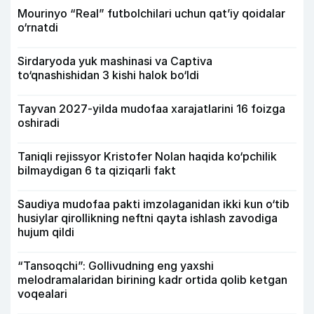
Mourinyo “Real” futbolchilari uchun qat’iy qoidalar
o‘rnatdi
Sirdaryoda yuk mashinasi va Captiva
to‘qnashishidan 3 kishi halok bo‘ldi
Tayvan 2027-yilda mudofaa xarajatlarini 16 foizga
oshiradi
Taniqli rejissyor Kristofer Nolan haqida ko‘pchilik
bilmaydigan 6 ta qiziqarli fakt
Saudiya mudofaa pakti imzolaganidan ikki kun o‘tib
husiylar qirollikning neftni qayta ishlash zavodiga
hujum qildi
“Tansoqchi”: Gollivudning eng yaxshi
melodramalaridan birining kadr ortida qolib ketgan
voqealari