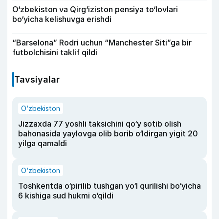
O‘zbekiston va Qirg‘iziston pensiya to‘lovlari
bo‘yicha kelishuvga erishdi
“Barselona” Rodri uchun “Manchester Siti”ga bir
futbolchisini taklif qildi
Tavsiyalar
O‘zbekiston
Jizzaxda 77 yoshli taksichini qo‘y sotib olish
bahonasida yaylovga olib borib o‘ldirgan yigit 20
yilga qamaldi
O‘zbekiston
Toshkentda o‘pirilib tushgan yo‘l qurilishi bo‘yicha
6 kishiga sud hukmi o‘qildi