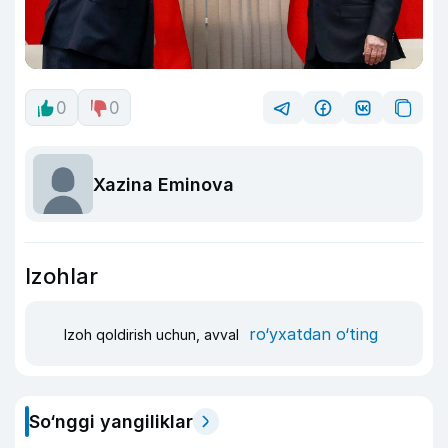
0
0
Xazina Eminova
Izohlar
ro‘yxatdan o‘ting
Izoh qoldirish uchun, avval
So‘nggi yangiliklar