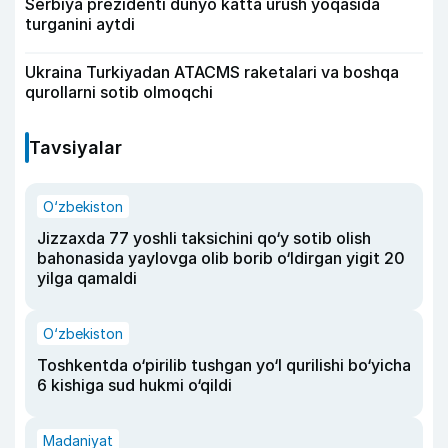
Serbiya prezidenti dunyo katta urush yoqasida
turganini aytdi
Ukraina Turkiyadan ATACMS raketalari va boshqa
qurollarni sotib olmoqchi
Tavsiyalar
O‘zbekiston
Jizzaxda 77 yoshli taksichini qo‘y sotib olish
bahonasida yaylovga olib borib o‘ldirgan yigit 20
yilga qamaldi
O‘zbekiston
Toshkentda o‘pirilib tushgan yo‘l qurilishi bo‘yicha
6 kishiga sud hukmi o‘qildi
Madaniyat