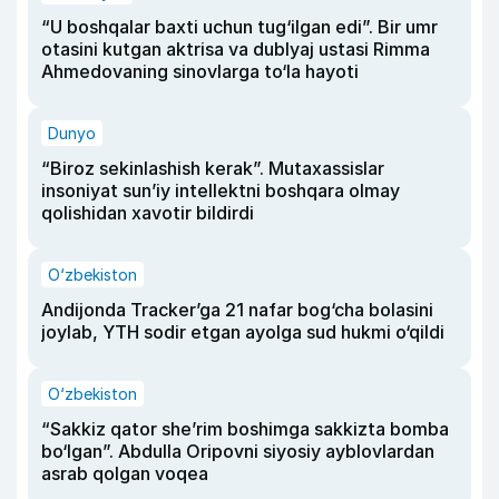
“U boshqalar baxti uchun tug‘ilgan edi”. Bir umr
otasini kutgan aktrisa va dublyaj ustasi Rimma
Ahmedovaning sinovlarga to‘la hayoti
Dunyo
“Biroz sekinlashish kerak”. Mutaxassislar
insoniyat sun’iy intellektni boshqara olmay
qolishidan xavotir bildirdi
O‘zbekiston
Andijonda Tracker’ga 21 nafar bog‘cha bolasini
joylab, YTH sodir etgan ayolga sud hukmi o‘qildi
O‘zbekiston
“Sakkiz qator she’rim boshimga sakkizta bomba
bo‘lgan”. Abdulla Oripovni siyosiy ayblovlardan
asrab qolgan voqea