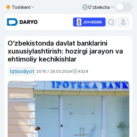
Toshkent
O‘zbekcha
O‘zbekistonda davlat banklarini
xususiylashtirish: hozirgi jarayon va
ehtimoliy kechikishlar
Iqtisodiyot
20:10 / 26.03.2024
4324