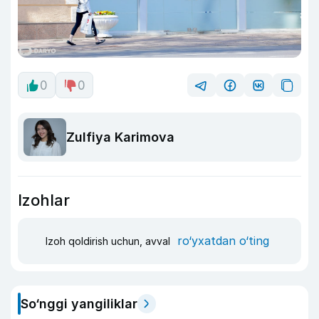
0
0
Zulfiya Karimova
Izohlar
ro‘yxatdan o‘ting
Izoh qoldirish uchun, avval
So‘nggi yangiliklar