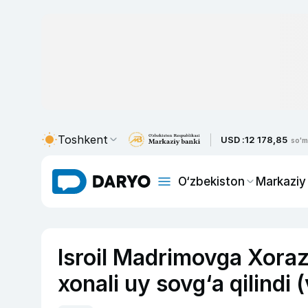
Toshkent
USD :
12 178,85
so'm
O‘zbekiston
Markaziy
Isroil Madrimovga Xoraz
xonali uy sovg‘a qilindi 