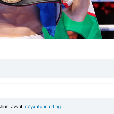
uchun, avval
ro‘yxatdan o‘ting