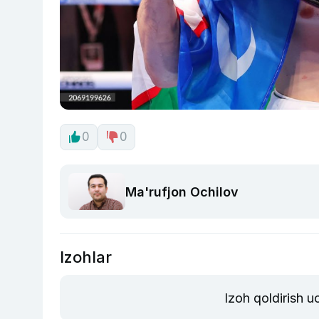
0
0
Ma'rufjon Ochilov
Izohlar
Izoh qoldirish 