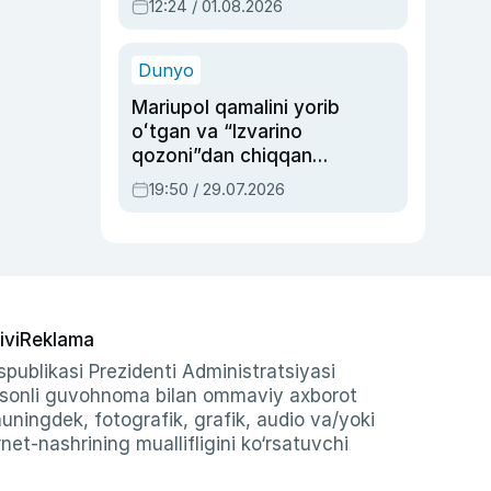
12:24 / 01.08.2026
ayblovlardan asrab
qolgan voqea
Dunyo
Mariupol qamalini yorib
oʻtgan va “Izvarino
qozoni”dan chiqqan
qahramon — Ukraina
19:50 / 29.07.2026
armiyasi bosh
qoʻmondoni Drapatiy
haqida
ivi
Reklama
publikasi Prezidenti Administratsiyasi
-sonli guvohnoma bilan ommaviy axborot
shuningdek, fotografik, grafik, audio va/yoki
et-nashrining muallifligini ko‘rsatuvchi