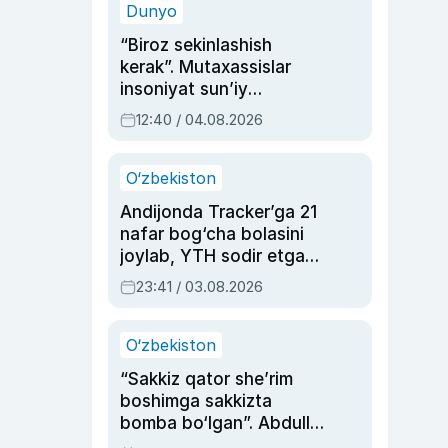
Dunyo
“Biroz sekinlashish
kerak”. Mutaxassislar
insoniyat sun’iy
intellektni boshqara
12:40 / 04.08.2026
olmay qolishidan xavotir
bildirdi
O‘zbekiston
Andijonda Tracker’ga 21
nafar bog‘cha bolasini
joylab, YTH sodir etgan
ayolga sud hukmi o‘qildi
23:41 / 03.08.2026
O‘zbekiston
“Sakkiz qator she’rim
boshimga sakkizta
bomba bo‘lgan”. Abdulla
Oripovni siyosiy