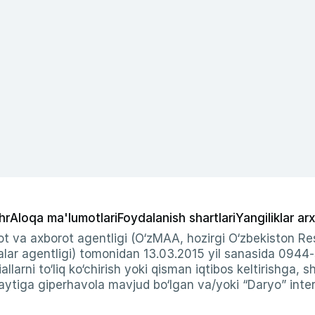
hr
Aloqa ma'lumotlari
Foydalanish shartlari
Yangiliklar arx
t va axborot agentligi (O‘zMAA, hozirgi O‘zbekiston Res
ar agentligi) tomonidan 13.03.2015 yil sanasida 0944
allarni to‘liq ko‘chirish yoki qisman iqtibos keltirishga, 
ytiga giperhavola mavjud bo‘lgan va/yoki “Daryo” intern