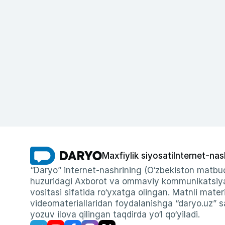
Maxfiylik siyosati
Internet-nas
“Daryo” internet-nashrining (O‘zbekiston matbuo
huzuridagi Axborot va ommaviy kommunikatsiyal
vositasi sifatida ro‘yxatga olingan. Matnli materi
videomateriallaridan foydalanishga “daryo.uz” sa
yozuv ilova qilingan taqdirda yo‘l qo‘yiladi.