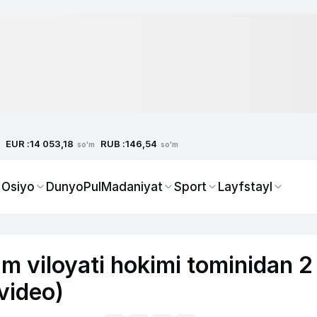
EUR :
RUB :
14 053,18
146,54
so'm
so'm
 Osiyo
Dunyo
Pul
Madaniyat
Sport
Layfstayl
m viloyati hokimi tominidan 2
(video)