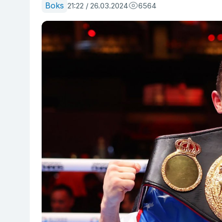
Boks
21:22 / 26.03.2024
6564