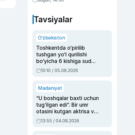
Tavsiyalar
O‘zbekiston
Toshkentda o‘pirilib
tushgan yo‘l qurilishi
bo‘yicha 6 kishiga sud
hukmi o‘qildi
10:10 / 05.08.2026
Madaniyat
“U boshqalar baxti uchun
tug‘ilgan edi”. Bir umr
otasini kutgan aktrisa va
dublyaj ustasi Rimma
13:55 / 04.08.2026
Ahmedovaning
sinovlarga to‘la hayoti