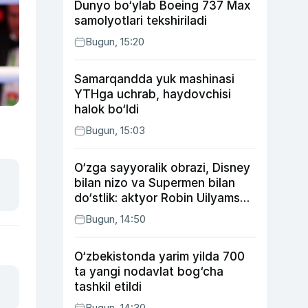
Dunyo bo‘ylab Boeing 737 Max
samolyotlari tekshiriladi
Bugun, 15:20
Samarqandda yuk mashinasi
YTHga uchrab, haydovchisi
halok bo‘ldi
Bugun, 15:03
O‘zga sayyoralik obrazi, Disney
bilan nizo va Supermen bilan
do‘stlik: aktyor Robin Uilyams
haqida ko‘pchilik bilmaydigan
Bugun, 14:50
faktlar
O‘zbekistonda yarim yilda 700
ta yangi nodavlat bog‘cha
tashkil etildi
Bugun, 14:30