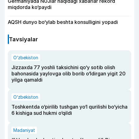
Germaniyada NUJlar haqidagi xabarlar rekord
miqdorda ko‘paydi
AQSH dunyo bo‘ylab beshta konsulligini yopadi
Tavsiyalar
O‘zbekiston
Jizzaxda 77 yoshli taksichini qo‘y sotib olish
bahonasida yaylovga olib borib o‘ldirgan yigit 20
yilga qamaldi
O‘zbekiston
Toshkentda o‘pirilib tushgan yo‘l qurilishi bo‘yicha
6 kishiga sud hukmi o‘qildi
Madaniyat