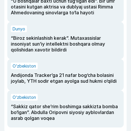
“U boshqalar baxti uchun tug‘ilgan edi”. Bir umr
otasini kutgan aktrisa va dublyaj ustasi Rimma
Ahmedovaning sinovlarga to‘la hayoti
Dunyo
“Biroz sekinlashish kerak”. Mutaxassislar
insoniyat sun’iy intellektni boshqara olmay
qolishidan xavotir bildirdi
O‘zbekiston
Andijonda Tracker’ga 21 nafar bog‘cha bolasini
joylab, YTH sodir etgan ayolga sud hukmi o‘qildi
O‘zbekiston
“Sakkiz qator she’rim boshimga sakkizta bomba
bo‘lgan”. Abdulla Oripovni siyosiy ayblovlardan
asrab qolgan voqea