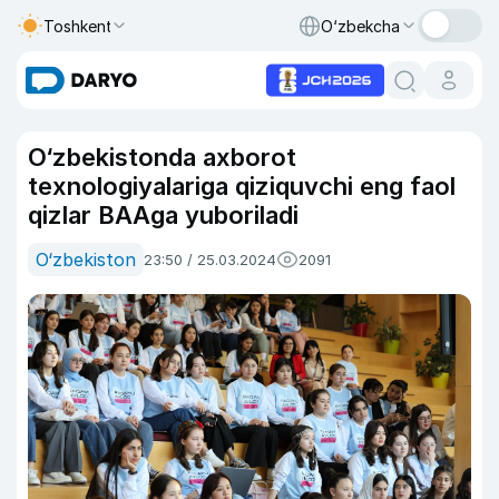
Toshkent
O‘zbekcha
O‘zbekistonda axborot
texnologiyalariga qiziquvchi eng faol
qizlar BAAga yuboriladi
O‘zbekiston
23:50 / 25.03.2024
2091