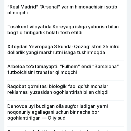
“Real Madrid” “Arsenal” yarim himoyachisini sotib
olmoqchi
Toshkent viloyatida Koreyaga ishga yuborish bilan
bog‘liq firibgarlik holati fosh etildi
Xitoydan Yevropaga 3 kunda: Qozog‘iston 35 mlrd
dollarlik yangi marshrutni ishga tushirmoqda
Arbeloa to‘xtamayapti: “Fulhem” endi “Barselona”
futbolchisini transfer qilmoqchi
Raqobat qo‘mitasi biologik faol qo‘shimchalar
reklamasi yuzasidan ogohlantirish bilan chiqdi
Denovda uyi buzilgan oila sug‘oriladigan yerni
noqonuniy egallagani uchun bir necha bor
ogohlantirilgan — Oliy sud