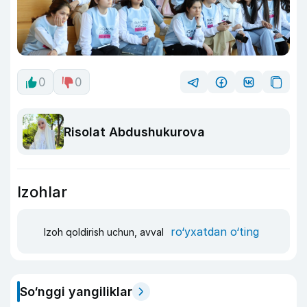
0
0
Risolat Abdushukurova
Izohlar
ro‘yxatdan o‘ting
Izoh qoldirish uchun, avval
So‘nggi yangiliklar