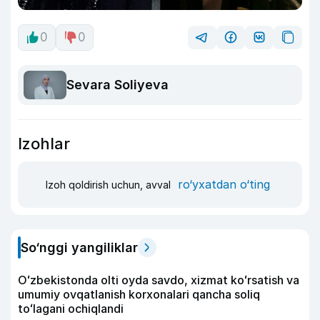
0
0
Sevara Soliyeva
Izohlar
ro‘yxatdan o‘ting
Izoh qoldirish uchun, avval
So‘nggi yangiliklar
Oʻzbekistonda olti oyda savdo, xizmat koʻrsatish va
umumiy ovqatlanish korxonalari qancha soliq
toʻlagani ochiqlandi