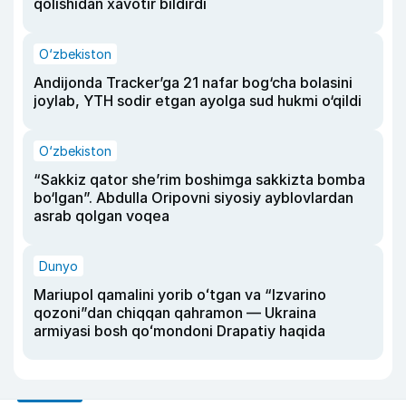
qolishidan xavotir bildirdi
O‘zbekiston
Andijonda Tracker’ga 21 nafar bog‘cha bolasini
joylab, YTH sodir etgan ayolga sud hukmi o‘qildi
O‘zbekiston
“Sakkiz qator she’rim boshimga sakkizta bomba
bo‘lgan”. Abdulla Oripovni siyosiy ayblovlardan
asrab qolgan voqea
Dunyo
Mariupol qamalini yorib oʻtgan va “Izvarino
qozoni”dan chiqqan qahramon — Ukraina
armiyasi bosh qoʻmondoni Drapatiy haqida