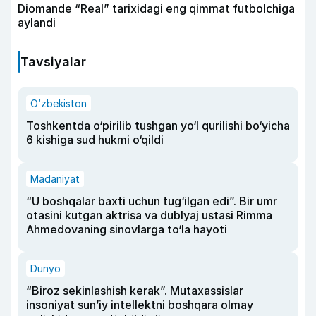
Diomande “Real” tarixidagi eng qimmat futbolchiga
aylandi
Tavsiyalar
O‘zbekiston
Toshkentda o‘pirilib tushgan yo‘l qurilishi bo‘yicha
6 kishiga sud hukmi o‘qildi
Madaniyat
“U boshqalar baxti uchun tug‘ilgan edi”. Bir umr
otasini kutgan aktrisa va dublyaj ustasi Rimma
Ahmedovaning sinovlarga to‘la hayoti
Dunyo
“Biroz sekinlashish kerak”. Mutaxassislar
insoniyat sun’iy intellektni boshqara olmay