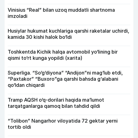
Vinisius “Real” bilan uzoq muddatli shartnoma
imzoladi
Husiylar hukumat kuchlariga qarshi raketalar uchirdi,
kamida 30 kishi halok bo‘ldi
Toshkentda Kichik halqa avtomobil yo‘lining bir
qismi to‘rt kunga yopildi (xarita)
Superliga. “So‘g‘diyona” “Andijon”ni mag‘lub etdi,
“Paxtakor” “Buxoro”ga qarshi bahsda g‘alabani
qo‘ldan chiqardi
Tramp AQSH o‘q-dorilari haqida ma’lumot
tarqatganlarga qamoq bilan tahdid qildi
“Tolibon” Nangarhor viloyatida 72 gektar yerni
tortib oldi