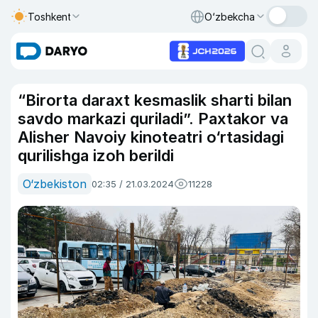
Toshkent
O‘zbekcha
“Birorta daraxt kesmaslik sharti bilan
savdo markazi quriladi”. Paxtakor va
Alisher Navoiy kinoteatri o‘rtasidagi
qurilishga izoh berildi
O‘zbekiston
02:35 / 21.03.2024
11228