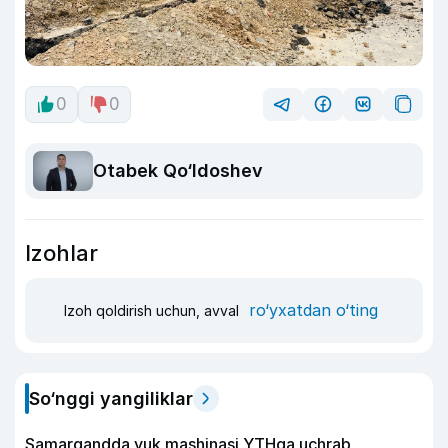
0
0
Otabek Qo‘ldoshev
Izohlar
ro‘yxatdan o‘ting
Izoh qoldirish uchun, avval
So‘nggi yangiliklar
Samarqandda yuk mashinasi YTHga uchrab,