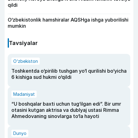
qildi
O‘zbekistonlik hamshiralar AQSHga ishga yuborilishi
mumkin
Tavsiyalar
O‘zbekiston
Toshkentda o‘pirilib tushgan yo‘l qurilishi bo‘yicha
6 kishiga sud hukmi o‘qildi
Madaniyat
“U boshqalar baxti uchun tug‘ilgan edi”. Bir umr
otasini kutgan aktrisa va dublyaj ustasi Rimma
Ahmedovaning sinovlarga to‘la hayoti
Dunyo