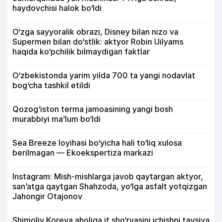
haydovchisi halok bo‘ldi
O‘zga sayyoralik obrazi, Disney bilan nizo va
Supermen bilan do‘stlik: aktyor Robin Uilyams
haqida ko‘pchilik bilmaydigan faktlar
O‘zbekistonda yarim yilda 700 ta yangi nodavlat
bog‘cha tashkil etildi
Qozog‘iston terma jamoasining yangi bosh
murabbiyi ma’lum bo‘ldi
Sea Breeze loyihasi bo‘yicha hali to‘liq xulosa
berilmagan — Ekoekspertiza markazi
Instagram: Mish-mishlarga javob qaytargan aktyor,
san’atga qaytgan Shahzoda, yo‘lga asfalt yotqizgan
Jahongir Otajonov
Shimoliy Koreya aholiga it sho‘rvasini ichishni tavsiya