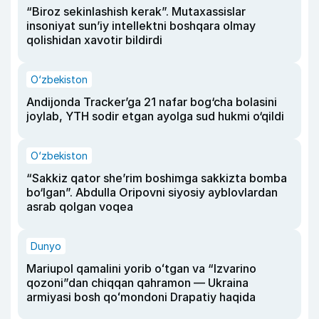
“Biroz sekinlashish kerak”. Mutaxassislar
insoniyat sun’iy intellektni boshqara olmay
qolishidan xavotir bildirdi
O‘zbekiston
Andijonda Tracker’ga 21 nafar bog‘cha bolasini
joylab, YTH sodir etgan ayolga sud hukmi o‘qildi
O‘zbekiston
“Sakkiz qator she’rim boshimga sakkizta bomba
bo‘lgan”. Abdulla Oripovni siyosiy ayblovlardan
asrab qolgan voqea
Dunyo
Mariupol qamalini yorib oʻtgan va “Izvarino
qozoni”dan chiqqan qahramon — Ukraina
armiyasi bosh qoʻmondoni Drapatiy haqida