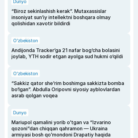
Dunyo
“Biroz sekinlashish kerak”. Mutaxassislar
insoniyat sun’iy intellektni boshqara olmay
qolishidan xavotir bildirdi
O‘zbekiston
Andijonda Tracker’ga 21 nafar bog‘cha bolasini
joylab, YTH sodir etgan ayolga sud hukmi o‘qildi
O‘zbekiston
“Sakkiz qator she’rim boshimga sakkizta bomba
bo‘lgan”. Abdulla Oripovni siyosiy ayblovlardan
asrab qolgan voqea
Dunyo
Mariupol qamalini yorib oʻtgan va “Izvarino
qozoni”dan chiqqan qahramon — Ukraina
armiyasi bosh qoʻmondoni Drapatiy haqida