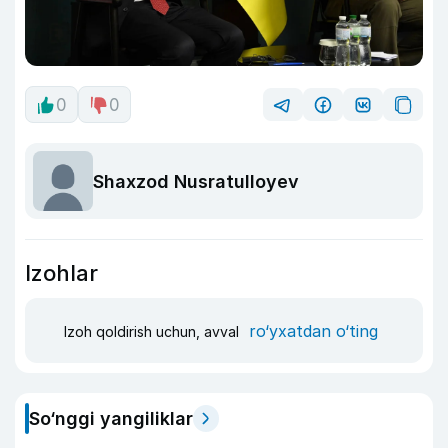
0
0
Shaxzod Nusratulloyev
Izohlar
ro‘yxatdan o‘ting
Izoh qoldirish uchun, avval
So‘nggi yangiliklar