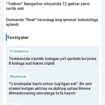
“Tolibon” Nangarhor viloyatida 72 gektar yerni
tortib oldi
Diomande “Real” tarixidagi eng qimmat futbolchiga
aylandi
Tavsiyalar
O‘zbekiston
Toshkentda o‘pirilib tushgan yo‘l qurilishi bo‘yicha
6 kishiga sud hukmi o‘qildi
Madaniyat
“U boshqalar baxti uchun tug‘ilgan edi”. Bir umr
otasini kutgan aktrisa va dublyaj ustasi Rimma
Ahmedovaning sinovlarga to‘la hayoti