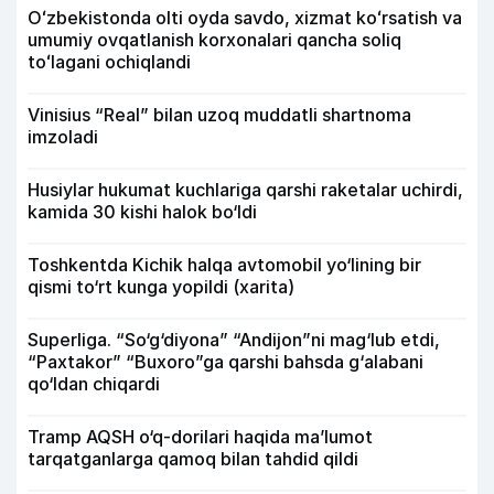
Oʻzbekistonda olti oyda savdo, xizmat koʻrsatish va
umumiy ovqatlanish korxonalari qancha soliq
toʻlagani ochiqlandi
Vinisius “Real” bilan uzoq muddatli shartnoma
imzoladi
Husiylar hukumat kuchlariga qarshi raketalar uchirdi,
kamida 30 kishi halok bo‘ldi
Toshkentda Kichik halqa avtomobil yo‘lining bir
qismi to‘rt kunga yopildi (xarita)
Superliga. “So‘g‘diyona” “Andijon”ni mag‘lub etdi,
“Paxtakor” “Buxoro”ga qarshi bahsda g‘alabani
qo‘ldan chiqardi
Tramp AQSH o‘q-dorilari haqida ma’lumot
tarqatganlarga qamoq bilan tahdid qildi