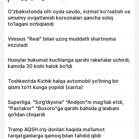
Oʻzbekistonda olti oyda savdo, xizmat koʻrsatish va
umumiy ovqatlanish korxonalari qancha soliq
toʻlagani ochiqlandi
Vinisius “Real” bilan uzoq muddatli shartnoma
imzoladi
Husiylar hukumat kuchlariga qarshi raketalar uchirdi,
kamida 30 kishi halok bo‘ldi
Toshkentda Kichik halqa avtomobil yo‘lining bir
qismi to‘rt kunga yopildi (xarita)
Superliga. “So‘g‘diyona” “Andijon”ni mag‘lub etdi,
“Paxtakor” “Buxoro”ga qarshi bahsda g‘alabani
qo‘ldan chiqardi
Tramp AQSH o‘q-dorilari haqida ma’lumot
tarqatganlarga qamoq bilan tahdid qildi