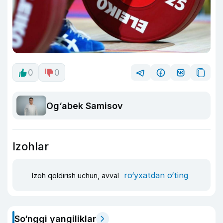
0
0
Og‘abek Samisov
Izohlar
ro‘yxatdan o‘ting
Izoh qoldirish uchun, avval
So‘nggi yangiliklar