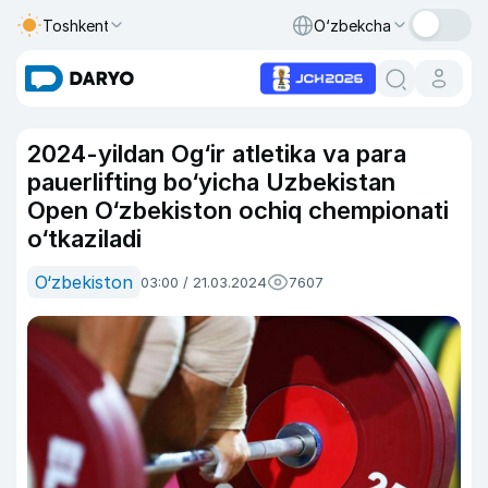
Toshkent
O‘zbekcha
2024-yildan Og‘ir atletika va para
pauerlifting bo‘yicha Uzbekistan
Open O‘zbekiston ochiq chempionati
o‘tkaziladi
O‘zbekiston
03:00 / 21.03.2024
7607