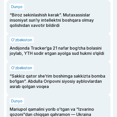
Dunyo
“Biroz sekinlashish kerak”. Mutaxassislar
insoniyat sun’iy intellektni boshqara olmay
qolishidan xavotir bildirdi
O‘zbekiston
Andijonda Tracker’ga 21 nafar bog‘cha bolasini
joylab, YTH sodir etgan ayolga sud hukmi o‘qildi
O‘zbekiston
“Sakkiz qator she’rim boshimga sakkizta bomba
bo‘lgan”. Abdulla Oripovni siyosiy ayblovlardan
asrab qolgan voqea
Dunyo
Mariupol qamalini yorib oʻtgan va “Izvarino
qozoni”dan chiqqan qahramon — Ukraina