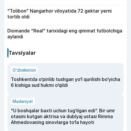
“Tolibon” Nangarhor viloyatida 72 gektar yerni
tortib oldi
Diomande “Real” tarixidagi eng qimmat futbolchiga
aylandi
Tavsiyalar
O‘zbekiston
Toshkentda o‘pirilib tushgan yo‘l qurilishi bo‘yicha
6 kishiga sud hukmi o‘qildi
Madaniyat
“U boshqalar baxti uchun tug‘ilgan edi”. Bir umr
otasini kutgan aktrisa va dublyaj ustasi Rimma
Ahmedovaning sinovlarga to‘la hayoti