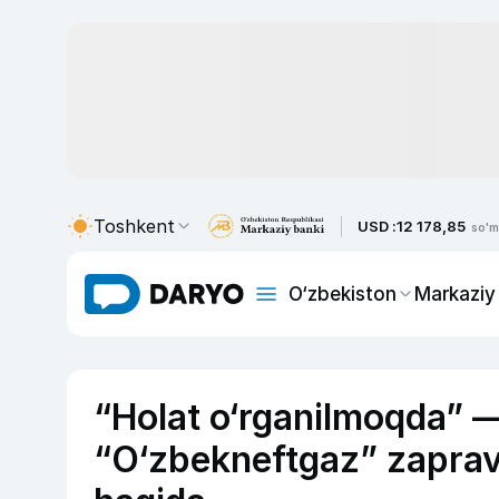
Toshkent
USD :
12 178,85
so'm
O‘zbekiston
Markaziy
“Holat o‘rganilmoqda” 
“O‘zbekneftgaz” zapravka