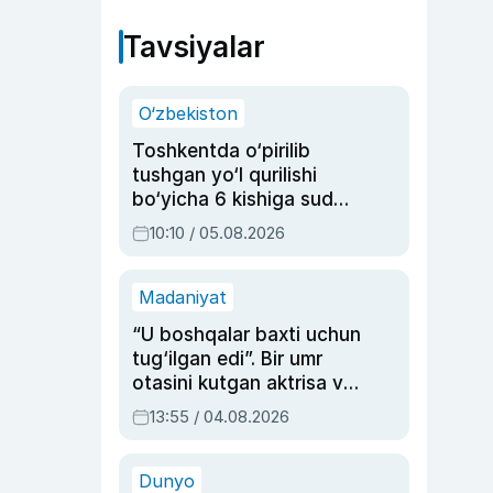
Tavsiyalar
O‘zbekiston
Toshkentda o‘pirilib
tushgan yo‘l qurilishi
bo‘yicha 6 kishiga sud
hukmi o‘qildi
10:10 / 05.08.2026
Madaniyat
“U boshqalar baxti uchun
tug‘ilgan edi”. Bir umr
otasini kutgan aktrisa va
dublyaj ustasi Rimma
13:55 / 04.08.2026
Ahmedovaning
sinovlarga to‘la hayoti
Dunyo