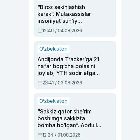
“Biroz sekinlashish
kerak”. Mutaxassislar
insoniyat sun’iy
intellektni boshqara
12:40 / 04.08.2026
olmay qolishidan xavotir
bildirdi
O‘zbekiston
Andijonda Tracker’ga 21
nafar bog‘cha bolasini
joylab, YTH sodir etgan
ayolga sud hukmi o‘qildi
23:41 / 03.08.2026
O‘zbekiston
“Sakkiz qator she’rim
boshimga sakkizta
bomba bo‘lgan”. Abdulla
Oripovni siyosiy
12:24 / 01.08.2026
ayblovlardan asrab