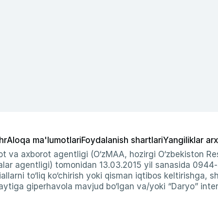
hr
Aloqa ma'lumotlari
Foydalanish shartlari
Yangiliklar arx
t va axborot agentligi (O‘zMAA, hozirgi O‘zbekiston Res
ar agentligi) tomonidan 13.03.2015 yil sanasida 0944
allarni to‘liq ko‘chirish yoki qisman iqtibos keltirishga, 
ytiga giperhavola mavjud bo‘lgan va/yoki “Daryo” intern