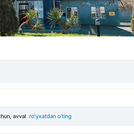
uchun, avval
ro‘yxatdan o‘ting