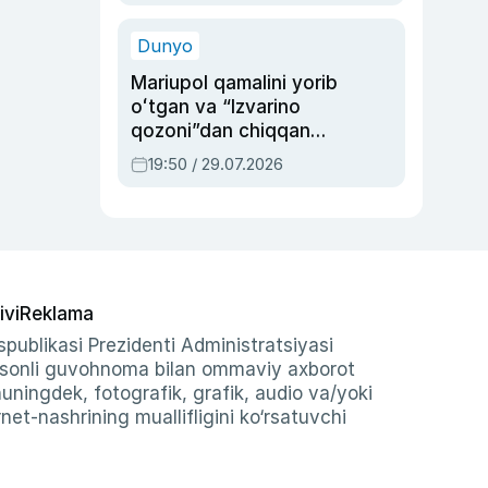
qolgan voqea
Dunyo
Mariupol qamalini yorib
oʻtgan va “Izvarino
qozoni”dan chiqqan
qahramon — Ukraina
19:50 / 29.07.2026
armiyasi bosh
qoʻmondoni Drapatiy
haqida
ivi
Reklama
publikasi Prezidenti Administratsiyasi
-sonli guvohnoma bilan ommaviy axborot
shuningdek, fotografik, grafik, audio va/yoki
et-nashrining muallifligini ko‘rsatuvchi