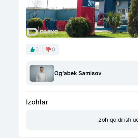
0
0
Og‘abek Samisov
Izohlar
Izoh qoldirish 