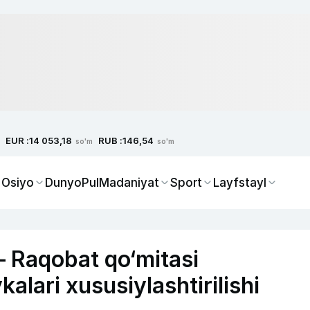
EUR :
RUB :
14 053,18
146,54
so'm
so'm
 Osiyo
Dunyo
Pul
Madaniyat
Sport
Layfstayl
— Raqobat qo‘mitasi
lari xususiylashtirilishi