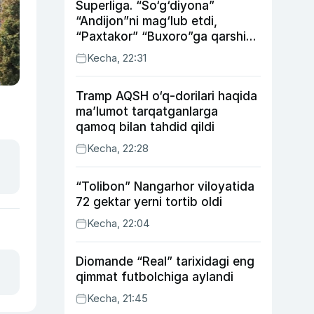
Superliga. “So‘g‘diyona”
“Andijon”ni mag‘lub etdi,
“Paxtakor” “Buxoro”ga qarshi
bahsda g‘alabani qo‘ldan
Kecha, 22:31
chiqardi
Tramp AQSH o‘q-dorilari haqida
ma’lumot tarqatganlarga
qamoq bilan tahdid qildi
Kecha, 22:28
“Tolibon” Nangarhor viloyatida
72 gektar yerni tortib oldi
Kecha, 22:04
Diomande “Real” tarixidagi eng
qimmat futbolchiga aylandi
Kecha, 21:45