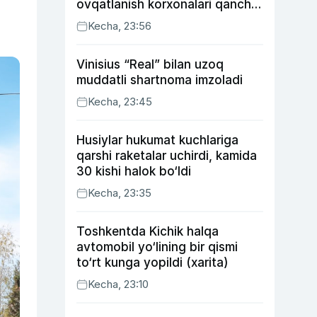
ovqatlanish korxonalari qancha
soliq toʻlagani ochiqlandi
Kecha, 23:56
Vinisius “Real” bilan uzoq
muddatli shartnoma imzoladi
Kecha, 23:45
Husiylar hukumat kuchlariga
qarshi raketalar uchirdi, kamida
30 kishi halok bo‘ldi
Kecha, 23:35
Toshkentda Kichik halqa
avtomobil yo‘lining bir qismi
to‘rt kunga yopildi (xarita)
Kecha, 23:10