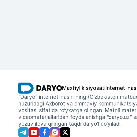
Maxfiylik siyosati
Internet-nas
“Daryo” internet-nashrining (O‘zbekiston matbuo
huzuridagi Axborot va ommaviy kommunikatsiyal
vositasi sifatida ro‘yxatga olingan. Matnli materi
videomateriallaridan foydalanishga “daryo.uz” sa
yozuv ilova qilingan taqdirda yo‘l qo‘yiladi.