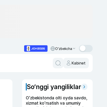
O‘zbekcha
Kabinet
So‘nggi yangiliklar
Oʻzbekistonda olti oyda savdo,
xizmat koʻrsatish va umumiy